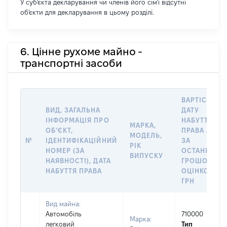
У суб'єкта декларування чи членів його сім'ї відсутні
об'єкти для декларування в цьому розділі.
6. Цінне рухоме майно -
транспортні засоби
ВАРТІСТЬ Н
ВИД, ЗАГАЛЬНА
ДАТУ
ІНФОРМАЦІЯ ПРО
НАБУТТЯ
МАРКА,
ОБʼЄКТ,
ПРАВА АБО
МОДЕЛЬ,
№
ІДЕНТИФІКАЦІЙНИЙ
ЗА
РІК
НОМЕР (ЗА
ОСТАННЬО
ВИПУСКУ
НАЯВНОСТІ), ДАТА
ГРОШОВОЮ
НАБУТТЯ ПРАВА
ОЦІНКОЮ,
ГРН
Вид майна:
Автомобіль
710000
Марка:
легковий
Тип