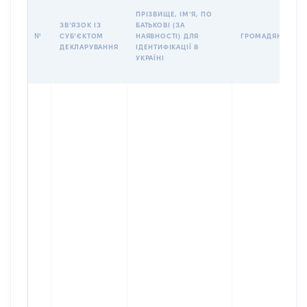
ПРІЗВИЩЕ, ІМʼЯ, ПО
ЗВʼЯЗОК ІЗ
БАТЬКОВІ (ЗА
№
СУБʼЄКТОМ
НАЯВНОСТІ) ДЛЯ
ГРОМАДЯНСТВО
ДЕКЛАРУВАННЯ
ІДЕНТИФІКАЦІЇ В
УКРАЇНІ