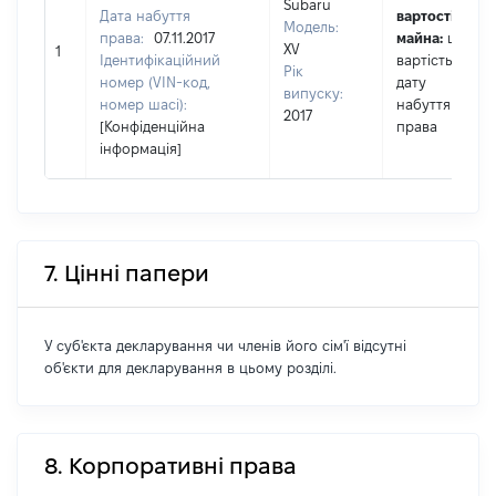
Subaru
Дата набуття
вартості
Модель:
права:
07.11.2017
майна:
це
XV
1
Ідентифікаційний
вартість на
Рік
номер (VIN-код,
дату
випуску:
номер шасі):
набуття
2017
[Конфіденційна
права
інформація]
7. Цінні папери
У суб'єкта декларування чи членів його сім'ї відсутні
об'єкти для декларування в цьому розділі.
8. Корпоративні права