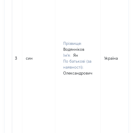
Прізвище:
Водянніков
Ім'я:
Ян
3
син
Україна
По батькові (за
наявності):
Олександрович