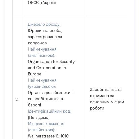
ОБСЄ в Україні
Джерело доходу:
Юридична особа,
зареєстрована за
кордоном
Найменування
(англійською):
Organisation for Security
and Co-operation in
Europe
Найменування
(українською):
Заробітна плата
Організація з безпеки і
отримана за
співробітництва в
2
основним місцем
Європі
роботи
Ідентифікаційний код:
[Не відомо]
Місцезнаходження
(англійською):
Wallnerstrasse 6, 1010