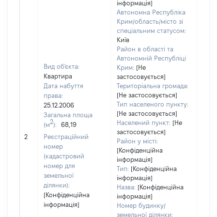
інформація]
Автономна Республіка
Крим/область/місто зі
спеціальним статусом:
Київ
Район в області та
Автономній Республіці
Вид об'єкта:
Крим:
[Не
Квартира
застосовується]
Дата набуття
Територіальна громада:
[Не застосовується]
права:
12
Тип населеного пункту:
25.12.2006
Тип
[Не застосовується]
Загальна площа
варт
2
Населений пункт:
[Не
(м
):
68,19
обʼє
застосовується]
2
Реєстраційний
варт
Район у місті:
номер
дату
[Конфіденційна
(кадастровий
інформація]
набу
номер для
Тип:
[Конфіденційна
пра
земельної
інформація]
ділянки):
Назва:
[Конфіденційна
[Конфіденційна
інформація]
інформація]
Номер будинку/
земельної ділянки: