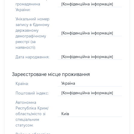
[Конфіденційна інформація]
громадянина
України:
Унікальний номер
запису в Єдиному
державному
[Конфіденційна інформація]
демографічному
реєстрі (за
наявності):
[Конфіденційна інформація]
Дата народження:
Зареєстроване місце проживання
Україна
Країна:
[Конфіденційна інформація]
Поштовий індекс:
Автономна
Республіка Крим/
Київ
область/місто зі
спеціальним
статусом: