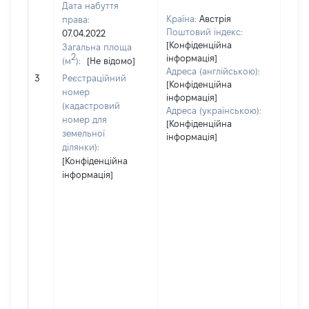
Дата набуття
Країна:
Австрія
права:
Поштовий індекс:
07.04.2022
[Конфіденційна
Загальна площа
2
інформація]
(м
):
[Не відомо]
Адреса (англійською):
[Не 
3
Реєстраційний
[Конфіденційна
номер
інформація]
(кадастровий
Адреса (українською):
номер для
[Конфіденційна
земельної
інформація]
ділянки):
[Конфіденційна
інформація]