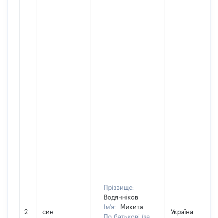
Прізвище:
Водянніков
Ім'я:
Микита
2
син
Україна
По батькові (за