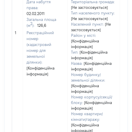
Дата набуття
Територіальна громада:
[Не застосовується]
права:
1307
Тип населеного пункту:
02.02.2011
Тип
[Не застосовується]
Загальна площа
варт
2
Населений пункт:
[Не
(м
):
126,6
обʼє
застосовується]
1
Реєстраційний
варт
Район у місті:
номер
ост
[Конфіденційна
(кадастровий
інформація]
гро
номер для
Тип:
[Конфіденційна
оці
земельної
інформація]
ділянки):
Назва:
[Конфіденційна
[Конфіденційна
інформація]
інформація]
Номер будинку/
земельної ділянки:
[Конфіденційна
інформація]
Номер корпусу/секції/
блоку:
[Конфіденційна
інформація]
Номер квартири/
кімнати/гаражу:
[Конфіденційна
інформація]