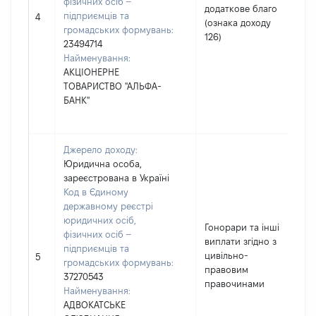
фізичних осіб –
додаткове благо
підприємців та
4
(ознака доходу
громадських формувань:
126)
23494714
Найменування:
АКЦІОНЕРНЕ
ТОВАРИСТВО "АЛЬФА-
БАНК"
Джерело доходу:
Юридична особа,
зареєстрована в Україні
Код в Єдиному
державному реєстрі
юридичних осіб,
Гонорари та інші
фізичних осіб –
виплати згідно з
підприємців та
цивільно-
5
громадських формувань:
правовим
37270543
правочинами
Найменування:
АДВОКАТСЬКЕ