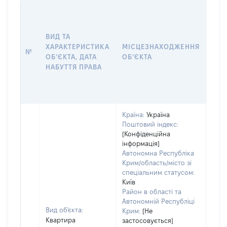
ВАР
ДАТ
НАБ
ВИД ТА
ПРА
ХАРАКТЕРИСТИКА
МІСЦЕЗНАХОДЖЕННЯ
№
ЗА
ОБʼЄКТА, ДАТА
ОБʼЄКТА
ОС
НАБУТТЯ ПРАВА
ГР
ОЦІ
ГРН
Країна:
Україна
Поштовий індекс:
[Конфіденційна
інформація]
Автономна Республіка
Крим/область/місто зі
спеціальним статусом:
Київ
Район в області та
Автономній Республіці
Вид об'єкта:
Крим:
[Не
Квартира
застосовується]