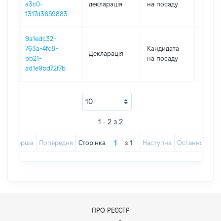
a3c0-
декларація
на посаду
1317d3659883
9a1edc32-
763a-4fc8-
Кандидата
Декларація
2024
bb21-
на посаду
ad1e9bd72f7b
1 - 2 з 2
Перша
Попередня
Сторінка
з
1
Наступна
Остання
ПРО РЕЄСТР