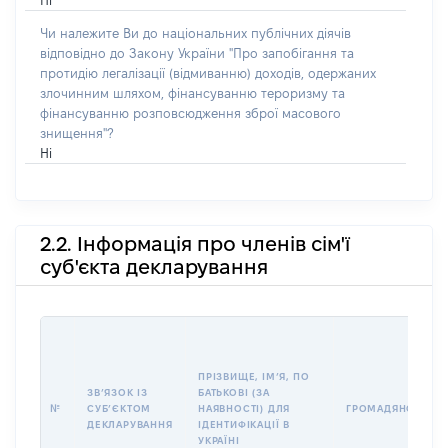
Ні
Чи належите Ви до національних публічних діячів
відповідно до Закону України "Про запобігання та
протидію легалізації (відмиванню) доходів, одержаних
злочинним шляхом, фінансуванню тероризму та
фінансуванню розповсюдження зброї масового
знищення"?
Ні
2.2. Інформація про членів сім'ї
суб'єкта декларування
ПРІЗВИЩЕ, ІМʼЯ, ПО
ЗВʼЯЗОК ІЗ
БАТЬКОВІ (ЗА
№
СУБʼЄКТОМ
НАЯВНОСТІ) ДЛЯ
ГРОМАДЯНСТВО
ДЕКЛАРУВАННЯ
ІДЕНТИФІКАЦІЇ В
УКРАЇНІ