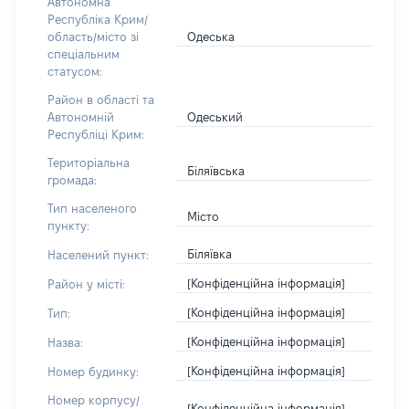
Автономна
Республіка Крим/
Одеська
область/місто зі
спеціальним
статусом:
Район в області та
Одеський
Автономній
Республіці Крим:
Територіальна
Біляївська
громада:
Тип населеного
Місто
пункту:
Біляївка
Населений пункт:
[Конфіденційна інформація]
Район у місті:
[Конфіденційна інформація]
Тип:
[Конфіденційна інформація]
Назва:
[Конфіденційна інформація]
Номер будинку:
Номер корпусу/
[Конфіденційна інформація]