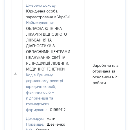
Джерело доходу:
Юридична особа,
зареєстрована в Україні
Найменування:
ОБЛАСНА КЛІНІЧНА
ЛІКАРНЯ ВІДНОВНОГО
ЛІКУВАННЯ ТА
ДІАГНОСТИКИ З
ОБЛАСНИМИ ЦЕНТРАМИ
ПЛАНУВАННЯ СІМ'Ї ТА
РЕПРОДУКЦІЇ ЛЮДИНИ,
Заробітна плата
МЕДИЧНОЇ ГЕНЕТИКИ
отримана за
4
Код в Єдиному
основним місцем
державному реєстрі
роботи
юридичних осіб,
фізичних осіб –
підприємців та
громадських
формувань:
01999112
Декларує:
мати
Прізвище:
Шевченко