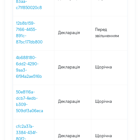
83aa-
c71f850020c8
12b8b159-
01.
7166-4455-
Перед
Декларація
-
891c-
звільненням
31.
87bc177db800
4b688180-
6dd2-4290-
Декларація
Щорічна
202
9aa3-
6f94a2ae516b
50e8116a-
dcb7-4edb-
Декларація
Щорічна
202
b309-
509df3a06eca
cfc2a37a-
3384-434f-
Декларація
Щорічна
202
80f2-