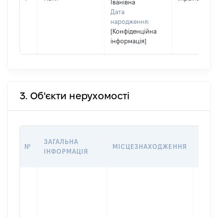
Іванівна
Дата
народження:
[Конфіденційна
інформація]
3. Об'єкти нерухомості
ВАРТ
ЗАГАЛЬНА
№
МІСЦЕЗНАХОДЖЕННЯ
НА Д
ІНФОРМАЦІЯ
НАБУ