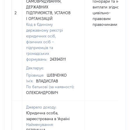
САМОВРЯДУВАННЯ,
Гонорари та інші
ДЕРЖАВНИХ
виплати згідно з
2
ПІДПРИЄМСТВ, УСТАНОВ
цивільно-
І ОРГАНІЗАЦІЙ
правовим
Код в Єдиному
правочинами
державному реєстрі
юридичних осіб,
фізичних осіб –
підприємців та
громадських
формувань:
24394311
Декларує:
Прізвище:
ШЕВЧЕНКО
Ім'я:
ВЛАДИСЛАВ
По батькові (за наявності):
ОЛЕКСАНДРОВИЧ
Джерело доходу:
Юридична особа,
зареєстрована в Україні
Найменування: