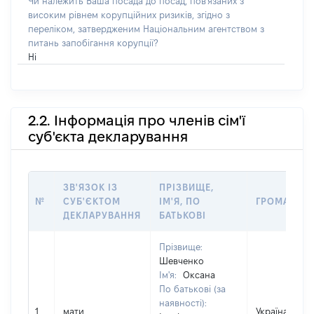
Чи належить Ваша посада до посад, пов'язаних з
високим рівнем корупційних ризиків, згідно з
переліком, затвердженим Національним агентством з
питань запобігання корупції?
Ні
2.2. Інформація про членів сім'ї
суб'єкта декларування
ЗВ'ЯЗОК ІЗ
ПРІЗВИЩЕ,
№
СУБ'ЄКТОМ
ІМ'Я, ПО
ГРОМАДЯН
ДЕКЛАРУВАННЯ
БАТЬКОВІ
Прізвище:
Шевченко
Ім'я:
Оксана
По батькові (за
наявності):
1
мати
Україна