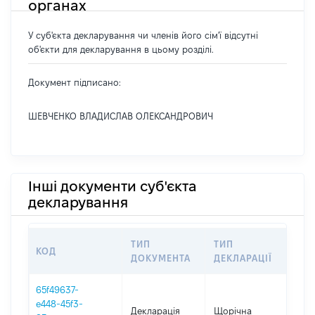
органах
У суб'єкта декларування чи членів його сім'ї відсутні
об'єкти для декларування в цьому розділі.
Документ підписано:
ШЕВЧЕНКО ВЛАДИСЛАВ ОЛЕКСАНДРОВИЧ
Інші документи суб'єкта
декларування
ТИП
ТИП
КОД
ПЕ
ДОКУМЕНТА
ДЕКЛАРАЦІЇ
65f49637-
e448-45f3-
Декларація
Щорічна
202