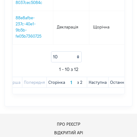
8037cec5084c
88e8afbe-
237c-40e1-
Декларація
Щорічна
201
9b5b-
fe05b7360725
1 - 10 з 12
Перша
Попередня
Сторінка
з
2
Наступна
Остання
ПРО РЕЄСТР
ВІДКРИТИЙ АРІ