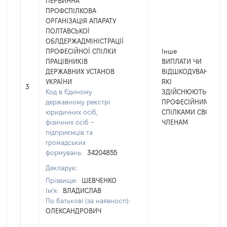
ПЕРВИННА
ПРОФСПІЛКОВА
ОРГАНІЗАЦІЯ АПАРАТУ
ПОЛТАВСЬКОЇ
ОБЛДЕРЖАДМІНІСТРАЦІЇ
ПРОФЕСІЙНОЇ СПІЛКИ
Інше
ПРАЦІВНИКІВ
ВИПЛАТИ ЧИ
ДЕРЖАВНИХ УСТАНОВ
ВІДШКОДУВАННЯ,
УКРАЇНИ
ЯКІ
3
Код в Єдиному
ЗДІЙСНЮЮТЬСЯ
державному реєстрі
ПРОФЕСІЙНИМИ
юридичних осіб,
СПІЛКАМИ СВОЇМ
фізичних осіб –
ЧЛЕНАМ
підприємців та
громадських
формувань:
34204855
Декларує:
Прізвище:
ШЕВЧЕНКО
Ім'я:
ВЛАДИСЛАВ
По батькові (за наявності):
ОЛЕКСАНДРОВИЧ