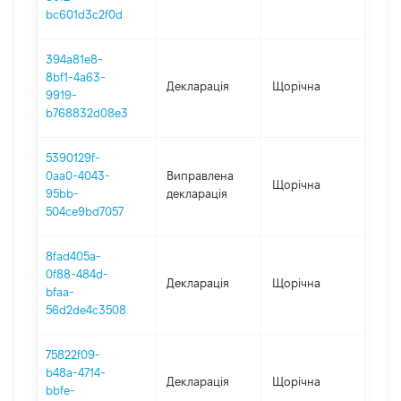
bc601d3c2f0d
394a81e8-
8bf1-4a63-
Декларація
Щорічна
202
9919-
b768832d08e3
5390129f-
0aa0-4043-
Виправлена
Щорічна
201
95bb-
декларація
504ce9bd7057
8fad405a-
0f88-484d-
Декларація
Щорічна
201
bfaa-
56d2de4c3508
75822f09-
b48a-4714-
Декларація
Щорічна
201
bbfe-