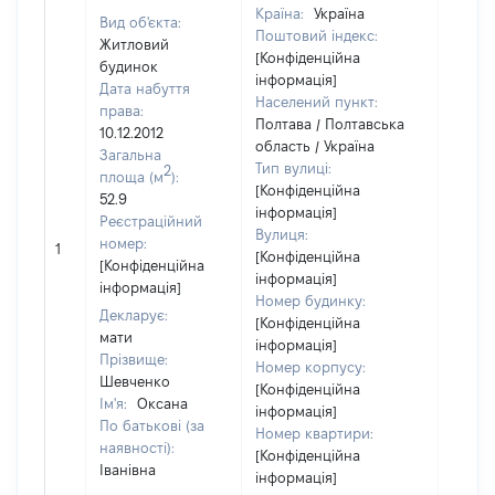
Країна:
Україна
Вид об'єкта:
Поштовий індекс:
Житловий
[Конфіденційна
будинок
інформація]
Дата набуття
Населений пункт:
права:
Полтава / Полтавська
10.12.2012
область / Україна
Загальна
Тип вулиці:
2
площа (м
):
[Конфіденційна
52.9
інформація]
Реєстраційний
Вулиця:
[Не
номер:
1
[Конфіденційна
відом
[Конфіденційна
інформація]
інформація]
Номер будинку:
Декларує:
[Конфіденційна
мати
інформація]
Прізвище:
Номер корпусу:
Шевченко
[Конфіденційна
Ім'я:
Оксана
інформація]
По батькові (за
Номер квартири:
наявності):
[Конфіденційна
Іванівна
інформація]