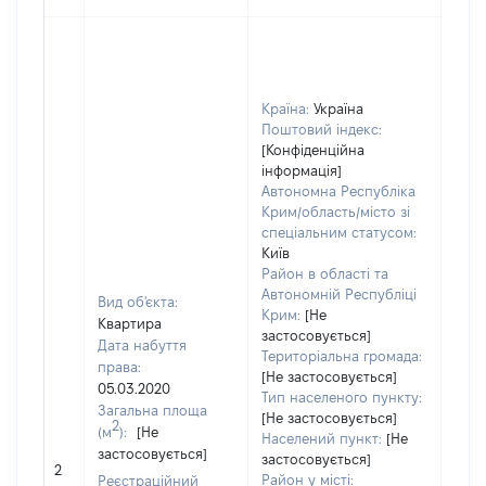
Країна:
Україна
Поштовий індекс:
[Конфіденційна
інформація]
Автономна Республіка
Крим/область/місто зі
спеціальним статусом:
Київ
Район в області та
Автономній Республіці
Вид об'єкта:
Крим:
[Не
Квартира
застосовується]
Дата набуття
Територіальна громада:
права:
[Не застосовується]
05.03.2020
Тип населеного пункту:
Загальна площа
[Не застосовується]
2
(м
):
[Не
Населений пункт:
[Не
застосовується]
[Не
застосовується]
2
заст
Район у місті:
Реєстраційний