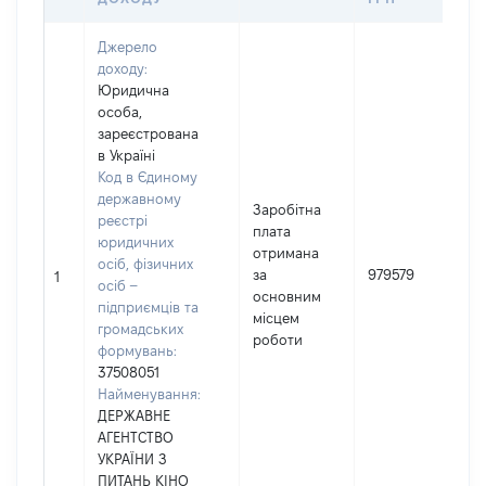
Джерело
доходу:
Юридична
особа,
зареєстрована
в Україні
Код в Єдиному
державному
Заробітна
реєстрі
плата
юридичних
отримана
осіб, фізичних
за
979579
1
осіб –
основним
підприємців та
місцем
громадських
роботи
формувань:
37508051
Найменування:
ДЕРЖАВНЕ
АГЕНТСТВО
УКРАЇНИ З
ПИТАНЬ КІНО