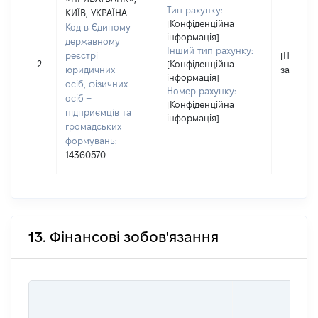
Тип рахунку:
КИЇВ, УКРАЇНА
[Конфіденційна
Код в Єдиному
інформація]
державному
Інший тип рахунку:
реєстрі
[Не
2
[Конфіденційна
юридичних
застосо
інформація]
осіб, фізичних
Номер рахунку:
осіб –
[Конфіденційна
підприємців та
інформація]
громадських
формувань:
14360570
13. Фінансові зобов'язання