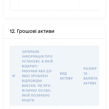
12. Грошові активи
ЗАГАЛЬНА
ІНФОРМАЦІЯ ПРО
УСТАНОВУ, В ЯКІЙ
ВІДКРИТІ
РОЗМІР
І
РАХУНКИ АБО ДО
ВИД
ТА
О
№
ЯКОЇ ЗРОБЛЕНІ
АКТИВУ
ВАЛЮТА
О
ВІДПОВІДНІ
АКТИВУ
ВНЕСКИ, ЧИ ПРО
ФІЗИЧНУ ОСОБУ,
ЯКІЙ ПОЗИЧЕНО
КОШТИ