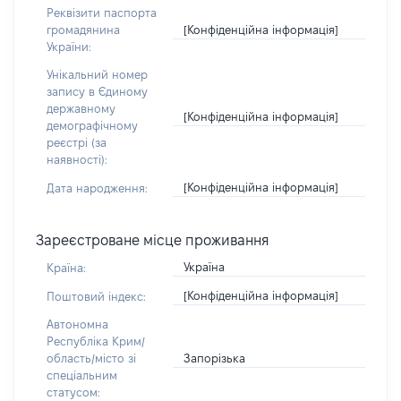
Реквізити паспорта
[Конфіденційна інформація]
громадянина
України:
Унікальний номер
запису в Єдиному
державному
[Конфіденційна інформація]
демографічному
реєстрі (за
наявності):
[Конфіденційна інформація]
Дата народження:
Зареєстроване місце проживання
Україна
Країна:
[Конфіденційна інформація]
Поштовий індекс:
Автономна
Республіка Крим/
Запорізька
область/місто зі
спеціальним
статусом: