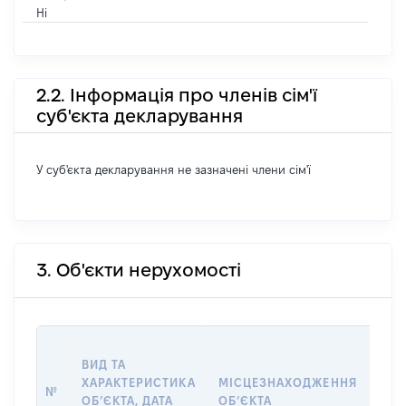
Ні
2.2. Інформація про членів сім'ї
суб'єкта декларування
У суб'єкта декларування не зазначені члени сім'ї
3. Об'єкти нерухомості
ВАР
ВИД ТА
ДАТ
ХАРАКТЕРИСТИКА
МІСЦЕЗНАХОДЖЕННЯ
ПРА
№
ОБʼЄКТА, ДАТА
ОБʼЄКТА
ОС