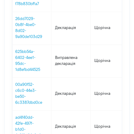
f78b830bffa7
26dd7029-
0b8f-4be0-
Декларація
Щорічна
202
8d02-
9a90de103d29
625bb54a-
6402-4ee1-
Виправлена
Щорічна
202
95dc-
декларація
1d8efbd44525
00a90f52-
c6c0-44e3-
Декларація
Щорічна
202
be50-
6c3387dbd0ce
ad4f40dd-
42fe-497f-
Декларація
Щорічна
201
b1d0-