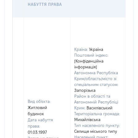
НАБУТТЯ ПРАВА
ГР
ОЦІ
Країна:
Україна
Поштовий індекс:
[Конфіденційна
інформація]
Автономна Республіка
Крим/область/місто зі
спеціальним статусом:
Запорізька
Район в області та
Вид об'єкта:
Автономній Республіці
Житловий
Крим:
Василівський
будинок
Територіальна громада:
Михайлівська
Дата набуття
Тип населеного пункту:
права:
Селище міського типу
01.03.1997
Населений пункт: