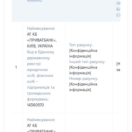
МАЙНО
ІНДИВ
БАНКІ
СЕЙФУ 
Найменування:
АТ КБ
«ПРИВАТБАНК»,
Тип рахунку:
КИЇВ, УКРАЇНА
[Конфіденційна
Код в Єдиному
інформація]
державному
Інший тип рахунку:
реєстрі
[Не
1
[Конфіденційна
юридичних
застосо
інформація]
осіб, фізичних
Номер рахунку:
осіб –
[Конфіденційна
підприємців та
інформація]
громадських
формувань:
14360570
Найменування:
АТ КБ
«ПРИВАТБАНК»,