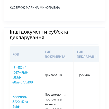
КУДЕРЧУК МАРИНА МИКОЛАЇВНА
Інші документи суб'єкта
декларування
ТИП
ТИП
КОД
ПЕ
ДОКУМЕНТА
ДЕКЛАРАЦІЇ
16c432bf-
1267-47b9-
Декларація
Щорічна
202
a83d-
e8aef87c5d09
Повідомлення
b88bfb86-
про суттєві
3220-42ca-
зміни y
-
202
9cfd-