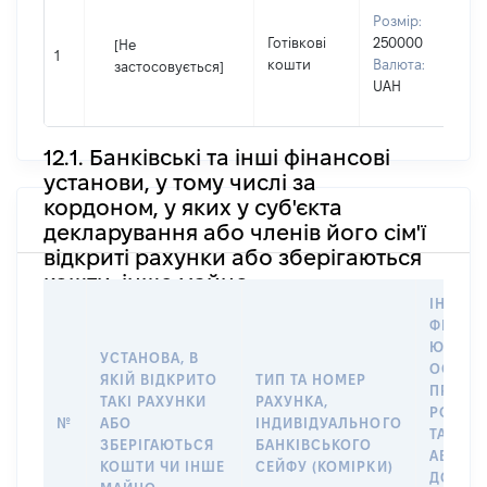
В
Розмір:
П
Готівкові
250000
[Не
І
1
кошти
Валюта:
застосовується]
П
UAH
н
12.1. Банківські та інші фінансові
установи, у тому числі за
кордоном, у яких у суб'єкта
декларування або членів його сім'ї
відкриті рахунки або зберігаються
кошти, інше майно
ІНФОР
ФІЗИЧН
ЮРИДИ
УСТАНОВА, В
ОСОБУ,
ЯКІЙ ВІДКРИТО
ТИП ТА НОМЕР
ПРАВО
ТАКІ РАХУНКИ
РАХУНКА,
РОЗПО
№
АБО
ІНДИВІДУАЛЬНОГО
ТАКИМ
ЗБЕРІГАЮТЬСЯ
БАНКІВСЬКОГО
АБО М
КОШТИ ЧИ ІНШЕ
СЕЙФУ (КОМІРКИ)
ДО