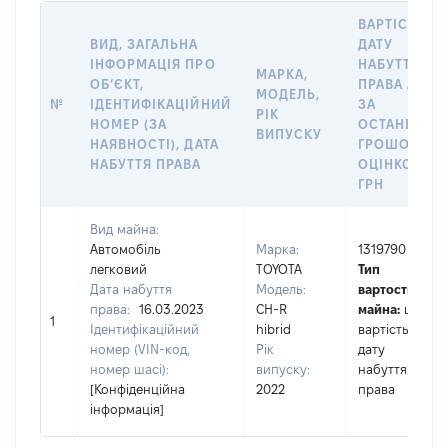
ВАРТІСТЬ Н
ВИД, ЗАГАЛЬНА
ДАТУ
ІНФОРМАЦІЯ ПРО
НАБУТТЯ
МАРКА,
ОБʼЄКТ,
ПРАВА АБО
МОДЕЛЬ,
№
ІДЕНТИФІКАЦІЙНИЙ
ЗА
РІК
НОМЕР (ЗА
ОСТАННЬО
ВИПУСКУ
НАЯВНОСТІ), ДАТА
ГРОШОВОЮ
НАБУТТЯ ПРАВА
ОЦІНКОЮ,
ГРН
Вид майна:
Автомобіль
Марка:
1319790
легковий
TOYOTA
Тип
Дата набуття
Модель:
вартості
права:
16.03.2023
CH-R
майна:
це
1
Ідентифікаційний
hibrid
вартість на
номер (VIN-код,
Рік
дату
номер шасі):
випуску:
набуття
[Конфіденційна
2022
права
інформація]