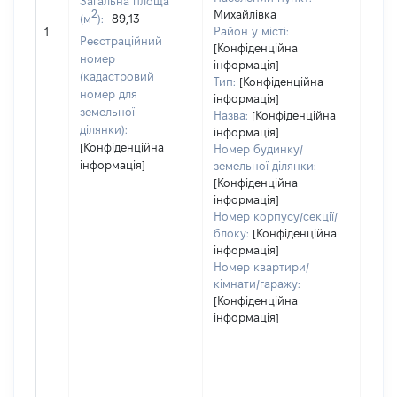
Загальна площа
2
Михайлівка
(м
):
89,13
[Не 
Район у місті:
1
Реєстраційний
[Конфіденційна
номер
інформація]
(кадастровий
Тип:
[Конфіденційна
номер для
інформація]
земельної
Назва:
[Конфіденційна
ділянки):
інформація]
[Конфіденційна
Номер будинку/
інформація]
земельної ділянки:
[Конфіденційна
інформація]
Номер корпусу/секції/
блоку:
[Конфіденційна
інформація]
Номер квартири/
кімнати/гаражу:
[Конфіденційна
інформація]