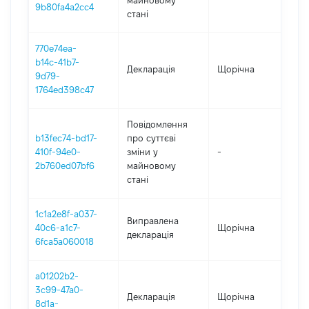
майновому
9b80fa4a2cc4
стані
770e74ea-
b14c-41b7-
Декларація
Щорічна
202
9d79-
1764ed398c47
Повідомлення
b13fec74-bd17-
про суттєві
410f-94e0-
зміни y
-
202
2b760ed07bf6
майновому
стані
1c1a2e8f-a037-
Виправлена
40c6-a1c7-
Щорічна
202
декларація
6fca5a060018
a01202b2-
3c99-47a0-
Декларація
Щорічна
202
8d1a-