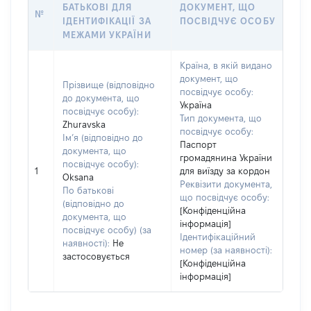
БАТЬКОВІ ДЛЯ
ДОКУМЕНТ, ЩО
№
ІДЕНТИФІКАЦІЇ ЗА
ПОСВІДЧУЄ ОСОБУ
МЕЖАМИ УКРАЇНИ
Країна, в якій видано
документ, що
Прізвище (відповідно
посвідчує особу:
до документа, що
Україна
посвідчує особу):
Тип документа, що
Zhuravska
посвідчує особу:
Ім’я (відповідно до
Паспорт
документа, що
громадянина України
посвідчує особу):
1
для виїзду за кордон
Oksana
Реквізити документа,
По батькові
що посвідчує особу:
(відповідно до
[Конфіденційна
документа, що
інформація]
посвідчує особу) (за
Ідентифікаційний
наявності):
Не
номер (за наявності):
застосовується
[Конфіденційна
інформація]