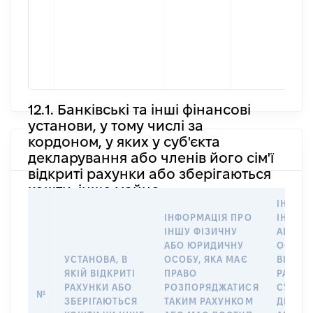
ч
П
Ж
І
П
н
12.1. Банківські та інші фінансові
установи, у тому числі за
кордоном, у яких у суб'єкта
декларування або членів його сім'ї
відкриті рахунки або зберігаються
кошти, інше майно
ІНФОР
ІНФОРМАЦІЯ ПРО
ІНШУ 
ІНШУ ФІЗИЧНУ
АБО Ю
АБО ЮРИДИЧНУ
ОСОБУ,
УСТАНОВА, В
ОСОБУ, ЯКА МАЄ
ВІДКР
ЯКІЙ ВІДКРИТІ
ПРАВО
РАХУНО
РАХУНКИ АБО
РОЗПОРЯДЖАТИСЯ
СУБ’ЄК
№
ЗБЕРІГАЮТЬСЯ
ТАКИМ РАХУНКОМ
ДЕКЛА