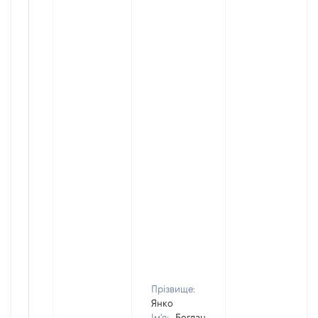
Прізвище:
Янко
Ім'я:
Богдан