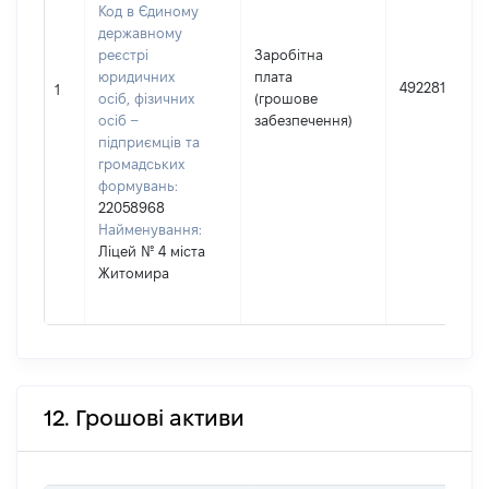
Код в Єдиному
державному
реєстрі
Заробітна
юридичних
плата
492281
1
осіб, фізичних
(грошове
осіб –
забезпечення)
підприємців та
громадських
формувань:
22058968
Найменування:
Ліцей № 4 міста
Житомира
12. Грошові активи