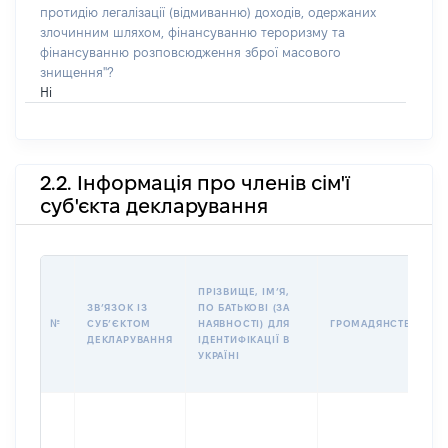
протидію легалізації (відмиванню) доходів, одержаних
злочинним шляхом, фінансуванню тероризму та
фінансуванню розповсюдження зброї масового
знищення"?
Ні
2.2. Інформація про членів сім'ї
суб'єкта декларування
ПРІЗВИЩЕ, ІМʼЯ,
ЗВʼЯЗОК ІЗ
ПО БАТЬКОВІ (ЗА
№
СУБʼЄКТОМ
НАЯВНОСТІ) ДЛЯ
ГРОМАДЯНСТВО
ДЕКЛАРУВАННЯ
ІДЕНТИФІКАЦІЇ В
УКРАЇНІ