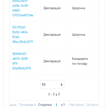
b9402505-
dd5e-4c50-
Декларація
Щорічна
2021
9465-
07003e40134e
57c700d1-
9b52-447a-
Декларація
Щорічна
2020
91a6-
48ac26db2071
5694fb53-
a833-405f-
Кандидата
Декларація
2019
9f1f-
на посаду
50ef8bfb2f15
1 - 7 з 7
Перша
Попередня
Сторінка
з
1
Наступна
Остання