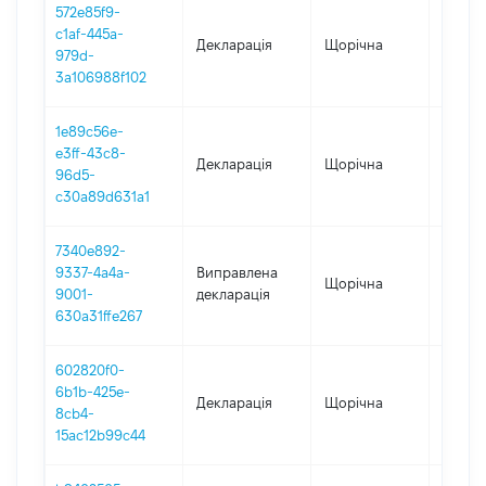
572e85f9-
c1af-445a-
Декларація
Щорічна
2025
979d-
3a106988f102
1e89c56e-
e3ff-43c8-
Декларація
Щорічна
2023
96d5-
c30a89d631a1
7340e892-
9337-4a4a-
Виправлена
Щорічна
2022
9001-
декларація
630a31ffe267
602820f0-
6b1b-425e-
Декларація
Щорічна
2022
8cb4-
15ac12b99c44