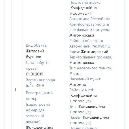
Поштовий індекс:
[Конфіденційна
інформація]
Автономна Республіка
Крим/область/місто зі
спеціальним статусом:
Житомирська
Район в області та
Вид об'єкта:
Автономній Республіці
Житловий
Крим:
Житомирський
будинок
Територіальна громада:
Дата набуття
Житомирська
Тип населеного пункту:
права:
Місто
01.01.2019
Населений пункт:
Загальна площа
2
Житомир
(м
):
49.9
[Не
1
Район у місті:
заст
Реєстраційний
[Конфіденційна
номер
інформація]
(кадастровий
Тип:
[Конфіденційна
номер для
інформація]
земельної
Назва:
[Конфіденційна
ділянки):
інформація]
[Конфіденційна
Номер будинку/