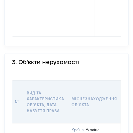
3. Об'єкти нерухомості
ВАР
ВИД ТА
ДАТ
ХАРАКТЕРИСТИКА
МІСЦЕЗНАХОДЖЕННЯ
ПРА
№
ОБʼЄКТА, ДАТА
ОБʼЄКТА
ОС
НАБУТТЯ ПРАВА
ГР
ОЦІ
Країна:
Україна