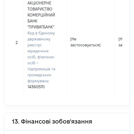
АКЦІОНЕРНЕ
ТОВАРИСТВО
КОМЕРЦІЙНИЙ
БАНК
"ПРИВАТБАНК"
Код в Єдиному
державному
[Не
[Не
2
реєстрі
застосовується]
застосо
юридичних
осіб, фізичних
осіб –
підприємців та
громадських
формувань:
14360570
13. Фінансові зобов'язання