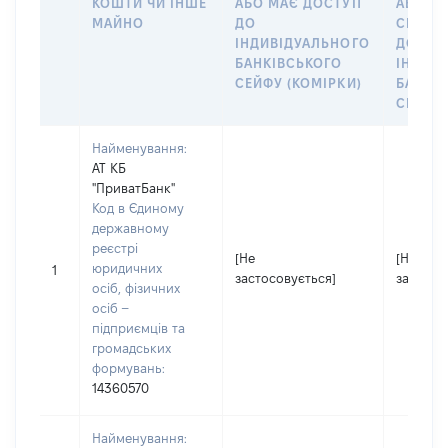
КОШТИ ЧИ ІНШЕ
АБО МАЄ ДОСТУП
АБО ЧЛ
МАЙНО
ДО
СІМ’Ї 
ІНДИВІДУАЛЬНОГО
ДОГОВ
БАНКІВСЬКОГО
ІНДИВ
СЕЙФУ (КОМІРКИ)
БАНКІ
СЕЙФУ 
Найменування:
АТ КБ
"ПриватБанк"
Код в Єдиному
державному
реєстрі
[Не
[Не
юридичних
1
застосовується]
застосо
осіб, фізичних
осіб –
підприємців та
громадських
формувань:
14360570
Найменування: