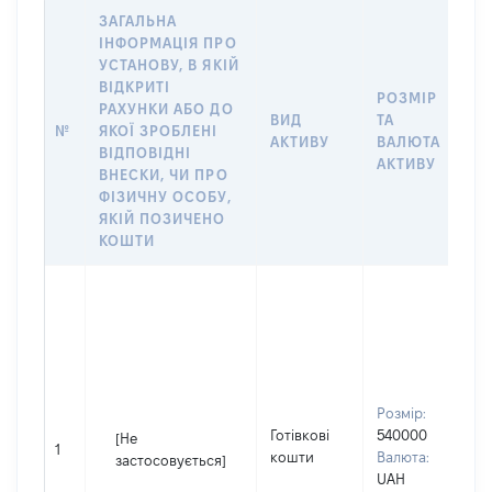
ЗАГАЛЬНА
ІНФОРМАЦІЯ ПРО
УСТАНОВУ, В ЯКІЙ
ВІДКРИТІ
РОЗМІР
І
РАХУНКИ АБО ДО
ВИД
ТА
О
№
ЯКОЇ ЗРОБЛЕНІ
АКТИВУ
ВАЛЮТА
Н
ВІДПОВІДНІ
АКТИВУ
П
ВНЕСКИ, ЧИ ПРО
ФІЗИЧНУ ОСОБУ,
ЯКІЙ ПОЗИЧЕНО
КОШТИ
С
в
П
Ж
І
П
Розмір:
н
Готівкові
540000
[Не
1
С
кошти
Валюта:
застосовується]
в
UAH