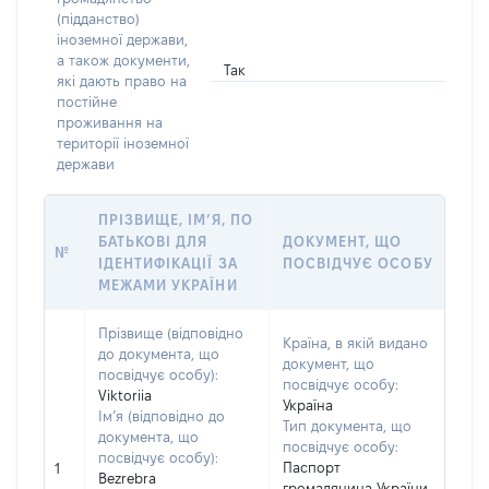
(підданство)
іноземної держави,
а також документи,
Так
які дають право на
постійне
проживання на
території іноземної
держави
ПРІЗВИЩЕ, ІМ’Я, ПО
БАТЬКОВІ ДЛЯ
ДОКУМЕНТ, ЩО
№
ІДЕНТИФІКАЦІЇ ЗА
ПОСВІДЧУЄ ОСОБУ
МЕЖАМИ УКРАЇНИ
Прізвище (відповідно
Країна, в якій видано
до документа, що
документ, що
посвідчує особу):
посвідчує особу:
Viktoriia
Україна
Ім’я (відповідно до
Тип документа, що
документа, що
посвідчує особу:
посвідчує особу):
Паспорт
1
Bezrebra
громадянина України