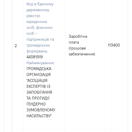
Код в Єдиному
державному
реєстрі
юридичних
осіб, фізичних
осіб –
Заробітна
підприємців та
плата
громадських
113400
2
(грошове
формувань:
забезпечення)
44381519
Найменування:
ГРОМАДСЬКА
ОРГАНІЗАЦІЯ
"АСОЦІАЦІЯ
ЕКСПЕРТІВ ІЗ
ЗАПОБІГАННЯ
ТА ПРОТИДІЇ
ГЕНДЕРНО
ЗУМОВЛЕНОМУ
НАСИЛЬСТВУ"