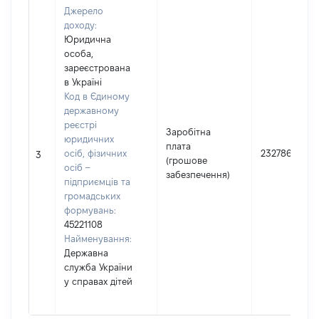
Джерело
доходу:
Юридична
особа,
зареєстрована
в Україні
Код в Єдиному
державному
реєстрі
Заробітна
юридичних
плата
осіб, фізичних
232786
3
(грошове
осіб –
забезпечення)
підприємців та
громадських
формувань:
45221108
Найменування:
Державна
служба України
у справах дітей