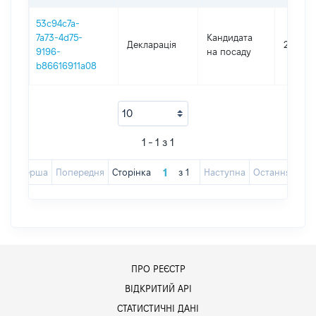
53c94c7a-
7a73-4d75-
Кандидата
Декларація
2024
9196-
на посаду
b86616911a08
1 - 1 з 1
Перша
Попередня
Сторінка
з
1
Наступна
Остання
ПРО РЕЄСТР
ВІДКРИТИЙ АРІ
СТАТИСТИЧНІ ДАНІ