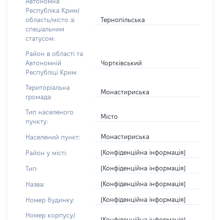
Автономна
Республіка Крим/
Тернопільська
область/місто зі
спеціальним
статусом:
Район в області та
Чортківський
Автономній
Республіці Крим:
Територіальна
Монастириська
громада:
Тип населеного
Місто
пункту:
Монастириська
Населений пункт:
[Конфіденційна інформація]
Район у місті:
[Конфіденційна інформація]
Тип:
[Конфіденційна інформація]
Назва:
[Конфіденційна інформація]
Номер будинку:
Номер корпусу/
[Конфіденційна інформація]