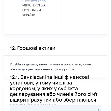
Найменування:
МІНІСТЕРСТВО
ЕКОНОМІКИ
УКРАЇНИ
12. Грошові активи
У суб'єкта декларування чи членів його сім'ї відсутні
об'єкти для декларування в цьому розділі.
12.1. Банківські та інші фінансові
установи, у тому числі за
кордоном, у яких у суб'єкта
декларування або членів його сім'ї
відкриті рахунки або зберігаються
кошти, інше майно
ІНФОР