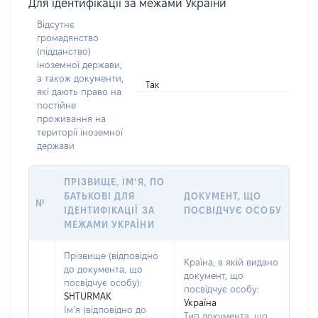
Для ідентифікації за межами України
Відсутнє
громадянство
(підданство)
іноземної держави,
а також документи,
Так
які дають право на
постійне
проживання на
території іноземної
держави
ПРІЗВИЩЕ, ІМ’Я, ПО
БАТЬКОВІ ДЛЯ
ДОКУМЕНТ, ЩО
№
ІДЕНТИФІКАЦІЇ ЗА
ПОСВІДЧУЄ ОСОБУ
МЕЖАМИ УКРАЇНИ
Прізвище (відповідно
Країна, в якій видано
до документа, що
документ, що
посвідчує особу):
посвідчує особу:
SHTURMAK
Україна
Ім’я (відповідно до
Тип документа, що