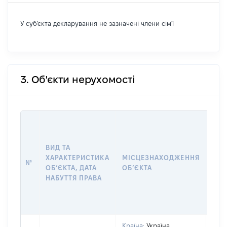
У суб'єкта декларування не зазначені члени сім'ї
3. Об'єкти нерухомості
ВАР
ДАТ
НАБ
ВИД ТА
ПРА
ХАРАКТЕРИСТИКА
МІСЦЕЗНАХОДЖЕННЯ
№
ЗА
ОБʼЄКТА, ДАТА
ОБʼЄКТА
ОС
НАБУТТЯ ПРАВА
ГР
ОЦІ
ГРН
Країна:
Україна