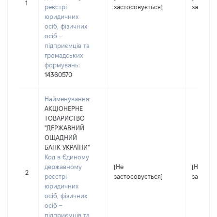
1
реєстрі
застосовується]
застосо
юридичних
осіб, фізичних
осіб –
підприємців та
громадських
формувань:
14360570
Найменування:
АКЦІОНЕРНЕ
ТОВАРИСТВО
"ДЕРЖАВНИЙ
ОЩАДНИЙ
БАНК УКРАЇНИ"
Код в Єдиному
державному
[Не
[Не
2
реєстрі
застосовується]
застосо
юридичних
осіб, фізичних
осіб –
підприємців та