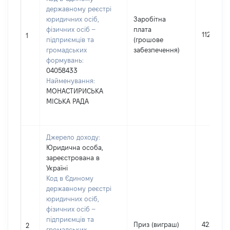
державному реєстрі
юридичних осіб,
Заробітна
фізичних осіб –
плата
112266
1
підприємців та
(грошове
громадських
забезпечення)
формувань:
04058433
Найменування:
МОНАСТИРИСЬКА
МІСЬКА РАДА
Джерело доходу:
Юридична особа,
зареєстрована в
Україні
Код в Єдиному
державному реєстрі
юридичних осіб,
фізичних осіб –
підприємців та
Приз (виграш)
4222
2
громадських