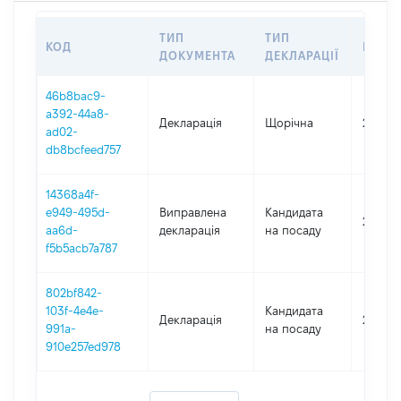
ТИП
ТИП
КОД
ПЕРІ
ДОКУМЕНТА
ДЕКЛАРАЦІЇ
46b8bac9-
a392-44a8-
Декларація
Щорічна
2025
ad02-
db8bcfeed757
14368a4f-
e949-495d-
Виправлена
Кандидата
2023
aa6d-
декларація
на посаду
f5b5acb7a787
802bf842-
103f-4e4e-
Кандидата
Декларація
2023
991a-
на посаду
910e257ed978