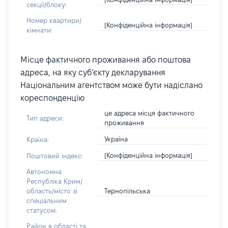
секції/блоку:
Номер квартири/
[Конфіденційна інформація]
кімнати:
Місце фактичного проживання або поштова
адреса, на яку суб’єкту декларування
Національним агентством може бути надіслано
кореспонденцію
це адреса місця фактичного
Тип адреси:
проживання
Україна
Країна:
[Конфіденційна інформація]
Поштовий індекс:
Автономна
Республіка Крим/
Тернопільська
область/місто зі
спеціальним
статусом:
Район в області та