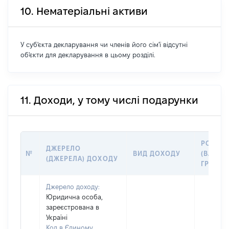
10. Нематеріальні активи
У суб'єкта декларування чи членів його сім'ї відсутні
об'єкти для декларування в цьому розділі.
11. Доходи, у тому числі подарунки
РОЗМІ
ДЖЕРЕЛО
№
ВИД ДОХОДУ
(ВАРТІС
(ДЖЕРЕЛА) ДОХОДУ
ГРН
Джерело доходу:
Юридична особа,
зареєстрована в
Україні
Код в Єдиному