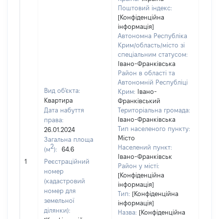
Поштовий індекс:
[Конфіденційна
інформація]
Автономна Республіка
Крим/область/місто зі
спеціальним статусом:
Івано-Франківська
Район в області та
Автономній Республіці
Вид об'єкта:
Крим:
Івано-
Квартира
Франківський
Дата набуття
Територіальна громада:
Івано-Франківська
права:
Тип населеного пункту:
26.01.2024
Місто
Загальна площа
2
Населений пункт:
(м
):
64.6
Івано-Франківськ
[Не 
1
Реєстраційний
Район у місті:
номер
[Конфіденційна
(кадастровий
інформація]
номер для
Тип:
[Конфіденційна
земельної
інформація]
ділянки):
Назва:
[Конфіденційна