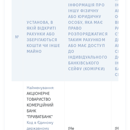
ІНФОРМАЦІЯ ПРО
ІНШУ 
ІНШУ ФІЗИЧНУ
АБО Ю
АБО ЮРИДИЧНУ
ОСОБУ,
УСТАНОВА, В
ОСОБУ, ЯКА МАЄ
ВІДКР
ЯКІЙ ВІДКРИТІ
ПРАВО
РАХУНО
РАХУНКИ АБО
РОЗПОРЯДЖАТИСЯ
СУБ’ЄК
№
ЗБЕРІГАЮТЬСЯ
ТАКИМ РАХУНКОМ
ДЕКЛА
КОШТИ ЧИ ІНШЕ
АБО МАЄ ДОСТУП
АБО ЧЛ
МАЙНО
ДО
СІМ’Ї 
ІНДИВІДУАЛЬНОГО
ДОГОВ
БАНКІВСЬКОГО
ІНДИВ
СЕЙФУ (КОМІРКИ)
БАНКІ
СЕЙФУ 
Найменування:
АКЦІОНЕРНЕ
ТОВАРИСТВО
КОМЕРЦІЙНИЙ
БАНК
"ПРИВАТБАНК"
Код в Єдиному
державному
[Не
[Не