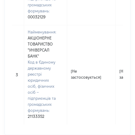
громадських
формувань:
00032129
Найменування:
АКЦІОНЕРНЕ
ТОВАРИСТВО
"УНІВЕРСАЛ
БАНК"
Код в Єдиному
державному
[Не
[Не
реєстрі
3
застосовується]
застосо
юридичних
осіб, фізичних
осіб –
підприємців та
громадських
формувань:
21133352