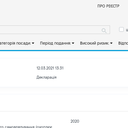
Й
ПРО РЕЄСТР
ш
атегорія посади:
Період подання:
Високий ризик:
Відп
12.03.2021 13:31
Декларація
2020
ого самоврядування (охоплює