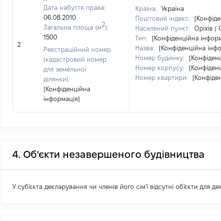
Дата набуття права:
Країна:
Україна
06.08.2010
Поштовий індекс:
[Конфіде
2
Загальна площа (м
):
Населений пункт:
Оріхів /
1500
Тип:
[Конфіденційна інформ
2
Назва:
[Конфіденційна інф
Реєстраційний номер
Номер будинку:
[Конфіден
(кадастровий номер
Номер корпусу:
[Конфіден
для земельної
Номер квартири:
[Конфіде
ділянки):
[Конфіденційна
інформація]
4. Об'єкти незавершеного будівництва
У суб'єкта декларування чи членів його сім'ї відсутні об'єкти для д