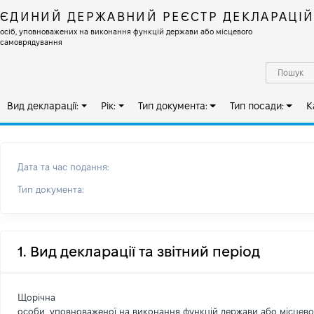
ЄДИНИЙ ДЕРЖАВНИЙ РЕЄСТР ДЕКЛАРАЦІ
осіб, уповноважених на виконання функцій держави або місцевого
самоврядування
Вид декларації:
Рік:
Тип документа:
Тип посади:
К
Дата та час подання:
Тип документа:
1. Вид декларації та звітний період
Щорічна
особи, уповноваженої на виконання функцій держави або місцев