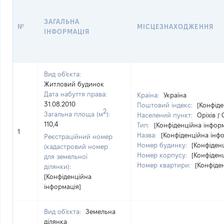
ЗАГАЛЬНА
№
МІСЦЕЗНАХОДЖЕННЯ
ІНФОРМАЦІЯ
Вид об'єкта:
Житловий будинок
Дата набуття права:
Країна:
Україна
31.08.2010
Поштовий індекс:
[Конфіде
2
Загальна площа (м
):
Населений пункт:
Оріхів /
110,4
Тип:
[Конфіденційна інформ
1
Назва:
[Конфіденційна інф
Реєстраційний номер
Номер будинку:
[Конфіден
(кадастровий номер
Номер корпусу:
[Конфіден
для земельної
Номер квартири:
[Конфіде
ділянки):
[Конфіденційна
інформація]
Вид об'єкта:
Земельна
ділянка