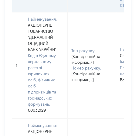
СЕЙФУ 
Найменування:
АКЦІОНЕРНЕ
ТОВАРИСТВО
"ДЕРЖАВНИЙ
ОЩАДНИЙ
БАНК УКРАЇНИ"
Прізвищ
Тип рахунку:
Код в Єдиному
Святенк
[Конфіденційна
державному
Ім'я:
Св
інформація]
1
реєстрі
По батьк
Номер рахунку:
юридичних
[Конфіденційна
наявност
інформація]
осіб, фізичних
Володим
осіб –
підприємців та
громадських
формувань:
00032129
Найменування:
АКЦІОНЕРНЕ