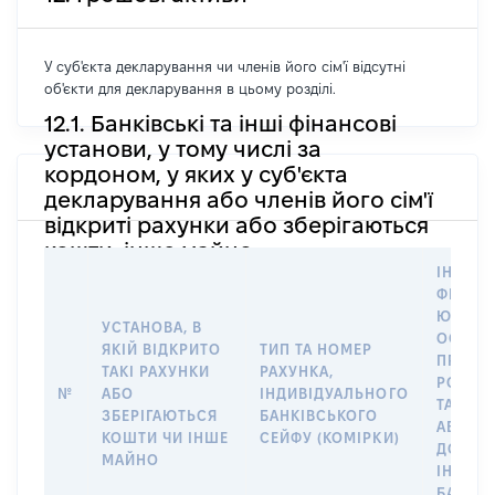
У суб'єкта декларування чи членів його сім'ї відсутні
об'єкти для декларування в цьому розділі.
12.1. Банківські та інші фінансові
установи, у тому числі за
кордоном, у яких у суб'єкта
декларування або членів його сім'ї
відкриті рахунки або зберігаються
кошти, інше майно
ІНФОР
ФІЗИЧН
ЮРИДИ
УСТАНОВА, В
ОСОБУ,
ЯКІЙ ВІДКРИТО
ТИП ТА НОМЕР
ПРАВО
ТАКІ РАХУНКИ
РАХУНКА,
РОЗПО
№
АБО
ІНДИВІДУАЛЬНОГО
ТАКИМ
ЗБЕРІГАЮТЬСЯ
БАНКІВСЬКОГО
АБО М
КОШТИ ЧИ ІНШЕ
СЕЙФУ (КОМІРКИ)
ДО
МАЙНО
ІНДИВ
БАНКІ