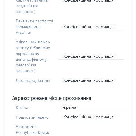
картки платника
податків (за
наявності):
Реквізити паспорта
[Конфіденційна інформація]
громадянина
України:
Унікальний номер
запису в Єдиному
державному
[Конфіденційна інформація]
демографічному
реєстрі (за
наявності):
[Конфіденційна інформація]
Дата народження:
Зареєстроване місце проживання
Україна
Країна:
[Конфіденційна інформація]
Поштовий індекс:
Автономна
Республіка Крим/