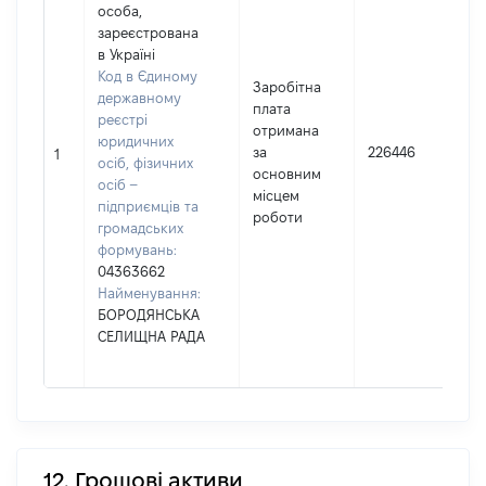
особа,
зареєстрована
в Україні
Код в Єдиному
Заробітна
державному
плата
реєстрі
отримана
юридичних
за
226446
1
осіб, фізичних
основним
осіб –
місцем
підприємців та
роботи
громадських
формувань:
04363662
Найменування:
БОРОДЯНСЬКА
СЕЛИЩНА РАДА
12. Грошові активи