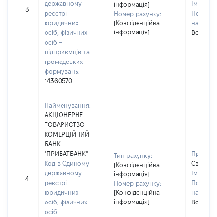
державному
Ім'я:
Св
інформація]
3
реєстрі
По батьк
Номер рахунку:
юридичних
[Конфіденційна
наявност
інформація]
осіб, фізичних
Володим
осіб –
підприємців та
громадських
формувань:
14360570
Найменування:
АКЦІОНЕРНЕ
ТОВАРИСТВО
КОМЕРЦІЙНИЙ
БАНК
"ПРИВАТБАНК"
Прізвищ
Тип рахунку:
Код в Єдиному
Святенк
[Конфіденційна
державному
Ім'я:
Св
інформація]
4
реєстрі
По батьк
Номер рахунку:
юридичних
[Конфіденційна
наявност
інформація]
осіб, фізичних
Володим
осіб –