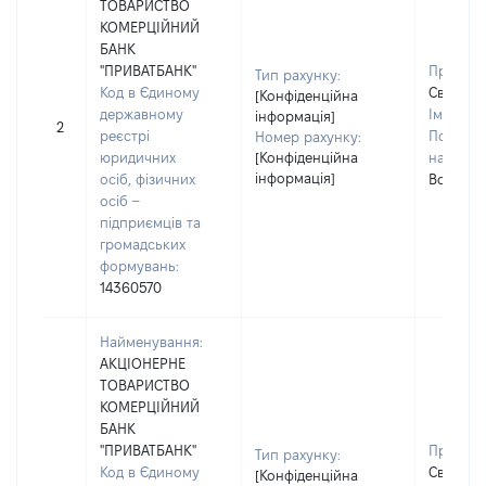
ТОВАРИСТВО
КОМЕРЦІЙНИЙ
БАНК
"ПРИВАТБАНК"
Прізвищ
Тип рахунку:
Код в Єдиному
Святенк
[Конфіденційна
державному
Ім'я:
Св
інформація]
2
реєстрі
По батьк
Номер рахунку:
юридичних
[Конфіденційна
наявност
інформація]
осіб, фізичних
Володим
осіб –
підприємців та
громадських
формувань:
14360570
Найменування:
АКЦІОНЕРНЕ
ТОВАРИСТВО
КОМЕРЦІЙНИЙ
БАНК
"ПРИВАТБАНК"
Прізвищ
Тип рахунку:
Код в Єдиному
Святенк
[Конфіденційна