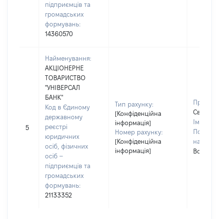
підприємців та
громадських
формувань:
14360570
Найменування:
АКЦІОНЕРНЕ
ТОВАРИСТВО
"УНІВЕРСАЛ
БАНК"
Прізвищ
Тип рахунку:
Код в Єдиному
Святенк
[Конфіденційна
державному
Ім'я:
Св
інформація]
реєстрі
5
По батьк
Номер рахунку:
юридичних
[Конфіденційна
наявност
осіб, фізичних
інформація]
Володим
осіб –
підприємців та
громадських
формувань:
21133352