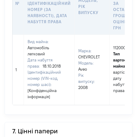
МОДЕЛЬ,
№
ІДЕНТИФІКАЦІЙНИЙ
ЗА
РІК
НОМЕР (ЗА
ОСТАННЬ
ВИПУСКУ
НАЯВНОСТІ), ДАТА
ГРОШОВО
НАБУТТЯ ПРАВА
ОЦІНКОЮ,
ГРН
Вид майна:
Автомобіль
112000
Марка:
легковий
Тип
CHEVROLET
Дата набуття
вартості
Модель:
права:
18.10.2018
майна:
це
Aveo
1
Ідентифікаційний
вартість на
Рік
номер (VIN-код,
дату
випуску:
номер шасі):
набуття
2008
[Конфіденційна
права
інформація]
7. Цінні папери