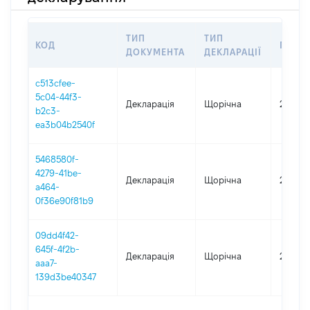
ТИП
ТИП
КОД
ПЕРІ
ДОКУМЕНТА
ДЕКЛАРАЦІЇ
c513cfee-
5c04-44f3-
Декларація
Щорічна
2025
b2c3-
ea3b04b2540f
5468580f-
4279-41be-
Декларація
Щорічна
2024
a464-
0f36e90f81b9
09dd4f42-
645f-4f2b-
Декларація
Щорічна
2022
aaa7-
139d3be40347