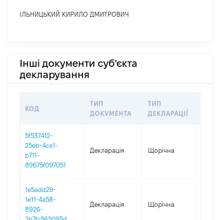
ІЛЬНИЦЬКИЙ КИРИЛО ДМИТРОВИЧ
Інші документи суб'єкта
декларування
ТИП
ТИП
КОД
ПЕРІ
ДОКУМЕНТА
ДЕКЛАРАЦІЇ
5f537412-
25eb-4ce1-
Декларація
Щорічна
2025
b711-
89675f097051
1e5add29-
1e11-4a58-
Декларація
Щорічна
2024
8926-
2b7fc565095d