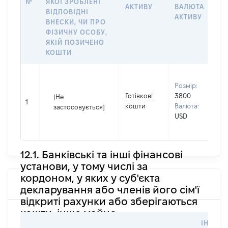
№
ЯКОЇ ЗРОБЛЕНІ
АКТИВУ
ВАЛЮТА
Н
ВІДПОВІДНІ
АКТИВУ
П
ВНЕСКИ, ЧИ ПРО
ФІЗИЧНУ ОСОБУ,
ЯКІЙ ПОЗИЧЕНО
КОШТИ
В
Розмір:
П
Готівкові
3800
І
[Не
1
кошти
Валюта:
І
застосовується]
USD
П
н
12.1. Банківські та інші фінансові
установи, у тому числі за
кордоном, у яких у суб'єкта
декларування або членів його сім'ї
відкриті рахунки або зберігаються
кошти, інше майно
ІНФОР