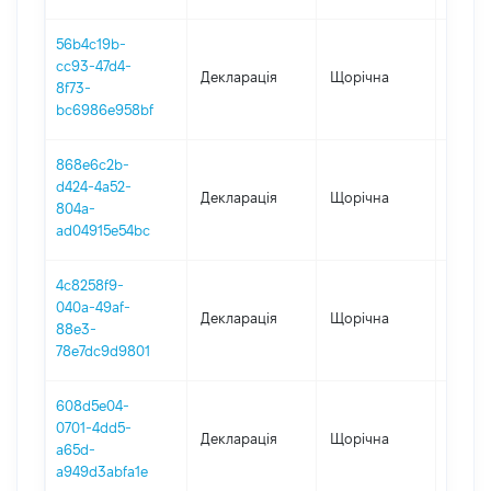
56b4c19b-
cc93-47d4-
Декларація
Щорічна
2020
8f73-
bc6986e958bf
868e6c2b-
d424-4a52-
Декларація
Щорічна
2019
804a-
ad04915e54bc
4c8258f9-
040a-49af-
Декларація
Щорічна
2018
88e3-
78e7dc9d9801
608d5e04-
0701-4dd5-
Декларація
Щорічна
2017
a65d-
a949d3abfa1e