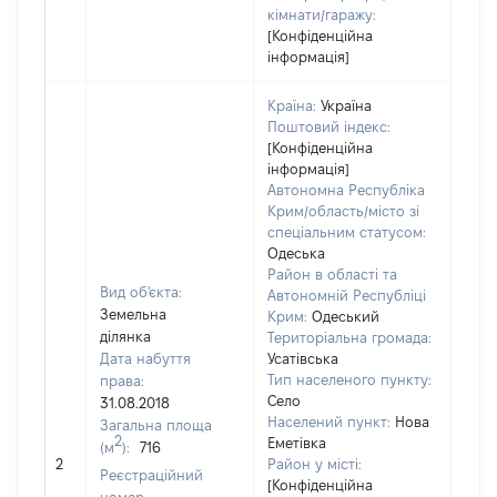
кімнати/гаражу:
[Конфіденційна
інформація]
Країна:
Україна
Поштовий індекс:
[Конфіденційна
інформація]
Автономна Республіка
Крим/область/місто зі
спеціальним статусом:
Одеська
Район в області та
Вид об'єкта:
Автономній Республіці
Земельна
Крим:
Одеський
ділянка
Територіальна громада:
Дата набуття
Усатівська
Тип населеного пункту:
права:
Село
31.08.2018
Населений пункт:
Нова
Загальна площа
2
Еметівка
(м
):
716
[Не
2
Район у місті:
заст
Реєстраційний
[Конфіденційна