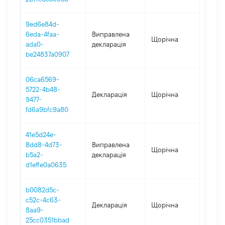
9ed6e84d-
6eda-4faa-
Виправлена
Щорічна
2023
ada0-
декларація
be24837a0907
06ca6569-
5722-4b48-
Декларація
Щорічна
2023
9477-
fd6a9bfc9a80
41e5d24e-
8dd8-4d73-
Виправлена
Щорічна
2022
b5a2-
декларація
d1effe0a0635
b0082d5c-
c52c-4c63-
Декларація
Щорічна
2021
8aa9-
25cc0351bbad