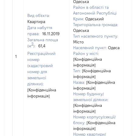
Одеська
Район в області та
Автономній Республіці
Вид об'єкта:
Крим:
Одеський
Квартира
Територіальна громада:
Дата набуття
Одеська
права:
16.11.2019
Тип населеного пункту:
Загальна площа
Місто
300
2
(м
):
61,4
Населений пункт:
Одеса
Тип 
Реєстраційний
Район у місті:
обʼє
1
[Конфіденційна
номер
варт
інформація]
(кадастровий
набу
Тип:
[Конфіденційна
номер для
інформація]
земельної
Назва:
[Конфіденційна
ділянки):
інформація]
[Конфіденційна
Номер будинку/
інформація]
земельної ділянки:
[Конфіденційна
інформація]
Номер корпусу/секції/
блоку:
[Конфіденційна
інформація]
Номер квартири/