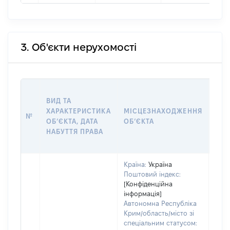
3. Об'єкти нерухомості
ВАР
ВИД ТА
ДАТ
ХАРАКТЕРИСТИКА
МІСЦЕЗНАХОДЖЕННЯ
ПРА
№
ОБʼЄКТА, ДАТА
ОБʼЄКТА
ОС
НАБУТТЯ ПРАВА
ГР
ОЦІ
Країна:
Україна
Поштовий індекс:
[Конфіденційна
інформація]
Автономна Республіка
Крим/область/місто зі
спеціальним статусом: