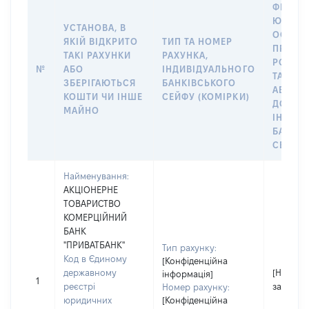
ФІЗИЧН
ЮРИДИ
УСТАНОВА, В
ОСОБУ,
ЯКІЙ ВІДКРИТО
ТИП ТА НОМЕР
ПРАВО
ТАКІ РАХУНКИ
РАХУНКА,
РОЗПО
№
АБО
ІНДИВІДУАЛЬНОГО
ТАКИМ
ЗБЕРІГАЮТЬСЯ
БАНКІВСЬКОГО
АБО М
КОШТИ ЧИ ІНШЕ
СЕЙФУ (КОМІРКИ)
ДО
МАЙНО
ІНДИВ
БАНКІ
СЕЙФУ 
Найменування:
АКЦІОНЕРНЕ
ТОВАРИСТВО
КОМЕРЦІЙНИЙ
БАНК
"ПРИВАТБАНК"
Тип рахунку:
Код в Єдиному
[Конфіденційна
державному
[Не
інформація]
1
реєстрі
застосо
Номер рахунку:
юридичних
[Конфіденційна