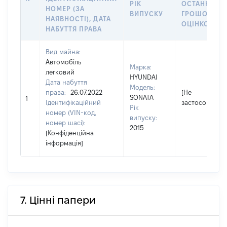
РІК
ОСТАННЬО
НОМЕР (ЗА
ВИПУСКУ
ГРОШОВОЮ
НАЯВНОСТІ), ДАТА
ОЦІНКОЮ, Г
НАБУТТЯ ПРАВА
Вид майна:
Автомобіль
Марка:
легковий
HYUNDAI
Дата набуття
Модель:
права:
26.07.2022
[Не
SONATA
1
Ідентифікаційний
застосовуєтьс
Рік
номер (VIN-код,
випуску:
номер шасі):
2015
[Конфіденційна
інформація]
7. Цінні папери