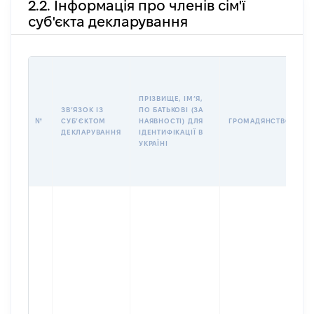
2.2. Інформація про членів сім'ї
суб'єкта декларування
П
І
Б
ПРІЗВИЩЕ, ІМʼЯ,
І
ЗВʼЯЗОК ІЗ
ПО БАТЬКОВІ (ЗА
№
СУБʼЄКТОМ
НАЯВНОСТІ) ДЛЯ
ГРОМАДЯНСТВО
У
ДЕКЛАРУВАННЯ
ІДЕНТИФІКАЦІЇ В
Д
УКРАЇНІ