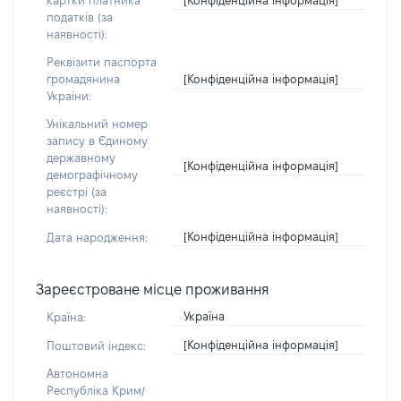
картки платника
податків (за
наявності):
Реквізити паспорта
[Конфіденційна інформація]
громадянина
України:
Унікальний номер
запису в Єдиному
державному
[Конфіденційна інформація]
демографічному
реєстрі (за
наявності):
[Конфіденційна інформація]
Дата народження:
Зареєстроване місце проживання
Україна
Країна:
[Конфіденційна інформація]
Поштовий індекс:
Автономна
Республіка Крим/