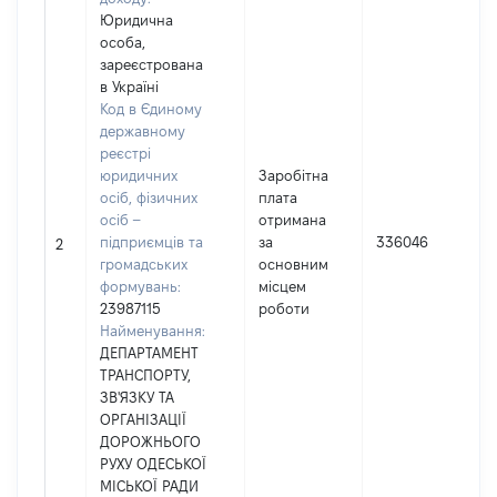
Юридична
особа,
зареєстрована
в Україні
Код в Єдиному
державному
реєстрі
юридичних
Заробітна
осіб, фізичних
плата
осіб –
отримана
підприємців та
за
336046
2
громадських
основним
формувань:
місцем
23987115
роботи
Найменування:
ДЕПАРТАМЕНТ
ТРАНСПОРТУ,
ЗВ'ЯЗКУ ТА
ОРГАНІЗАЦІЇ
ДОРОЖНЬОГО
РУХУ ОДЕСЬКОЇ
МІСЬКОЇ РАДИ