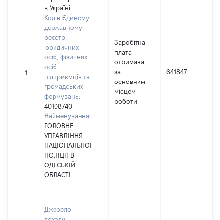
в Україні
Код в Єдиному
державному
реєстрі
Заробітна
юридичних
плата
осіб, фізичних
отримана
осіб –
за
641847
1
підприємців та
основним
громадських
місцем
формувань:
роботи
40108740
Найменування:
ГОЛОВНЕ
УПРАВЛІННЯ
НАЦІОНАЛЬНОЇ
ПОЛІЦІЇ В
ОДЕСЬКІЙ
ОБЛАСТІ
Джерело
доходу: