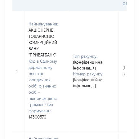
СЕЙФУ 
Найменування:
АКЦІОНЕРНЕ
ТОВАРИСТВО
КОМЕРЦІЙНИЙ
БАНК
"ПРИВАТБАНК"
Тип рахунку:
Код в Єдиному
[Конфіденційна
державному
[Не
інформація]
1
реєстрі
застосо
Номер рахунку:
юридичних
[Конфіденційна
інформація]
осіб, фізичних
осіб –
підприємців та
громадських
формувань:
14360570
Найменування: