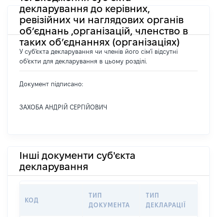
декларування до керівних,
ревізійних чи наглядових органів
об’єднань ,організацій, членство в
таких об’єднаннях (організаціях)
У суб'єкта декларування чи членів його сім'ї відсутні
об'єкти для декларування в цьому розділі.
Документ підписано:
ЗАХОБА АНДРІЙ СЕРГІЙОВИЧ
Інші документи суб'єкта
декларування
ТИП
ТИП
КОД
ПЕР
ДОКУМЕНТА
ДЕКЛАРАЦІЇ