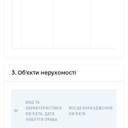
3. Об'єкти нерухомості
ВАР
ВИД ТА
ДАТ
ХАРАКТЕРИСТИКА
МІСЦЕЗНАХОДЖЕННЯ
ПРА
№
ОБʼЄКТА, ДАТА
ОБʼЄКТА
ОС
НАБУТТЯ ПРАВА
ГР
ОЦІ