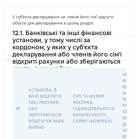
У суб'єкта декларування чи членів його сім'ї відсутні
об'єкти для декларування в цьому розділі.
12.1. Банківські та інші фінансові
установи, у тому числі за
кордоном, у яких у суб'єкта
декларування або членів його сім'ї
відкриті рахунки або зберігаються
кошти, інше майно
ІНФОР
ФІЗИЧН
ЮРИДИ
УСТАНОВА, В
ОСОБУ,
ЯКІЙ ВІДКРИТО
ТИП ТА НОМЕР
ПРАВО
ТАКІ РАХУНКИ
РАХУНКА,
РОЗПО
№
АБО
ІНДИВІДУАЛЬНОГО
ТАКИМ
ЗБЕРІГАЮТЬСЯ
БАНКІВСЬКОГО
АБО М
КОШТИ ЧИ ІНШЕ
СЕЙФУ (КОМІРКИ)
ДО
МАЙНО
ІНДИВ
БАНКІ