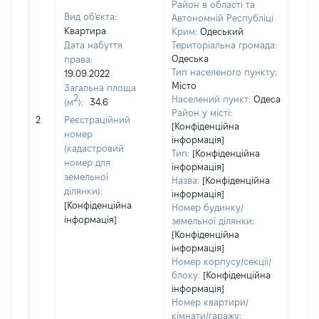
Район в області та
Вид об'єкта:
Автономній Республіці
Квартира
Крим:
Одеський
Дата набуття
Територіальна громада:
Одеська
права:
Тип населеного пункту:
19.09.2022
Місто
Загальна площа
2
Населений пункт:
Одеса
(м
):
34.6
[Не
Район у місті:
2
Реєстраційний
заст
[Конфіденційна
номер
інформація]
(кадастровий
Тип:
[Конфіденційна
номер для
інформація]
земельної
Назва:
[Конфіденційна
ділянки):
інформація]
[Конфіденційна
Номер будинку/
інформація]
земельної ділянки:
[Конфіденційна
інформація]
Номер корпусу/секції/
блоку:
[Конфіденційна
інформація]
Номер квартири/
кімнати/гаражу: