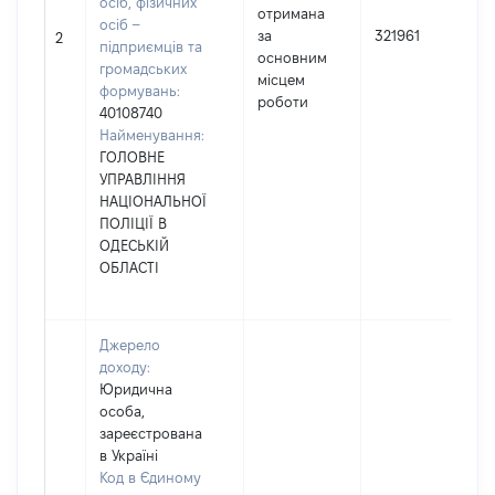
осіб, фізичних
отримана
осіб –
за
321961
2
підприємців та
основним
громадських
місцем
формувань:
роботи
40108740
Найменування:
ГОЛОВНЕ
УПРАВЛІННЯ
НАЦІОНАЛЬНОЇ
ПОЛІЦІЇ В
ОДЕСЬКІЙ
ОБЛАСТІ
Джерело
доходу:
Юридична
особа,
зареєстрована
в Україні
Код в Єдиному