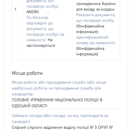
документа, що
громадянина України
посвідчує особу):
1
для виїзду за кордон
ANDRII
Реквізити документа,
По батькові
що посвідчує особу:
(відповідно до
[Конфіденційна
документа, що
інформація]
посвідчує особу) (за
Ідентифікаційний
наявності):
Не
номер (за наявності):
застосовується
[Конфіденційна
інформація]
Місце роботи:
Місце роботи або проходження служби
(або місце
майбутньої роботи чи проходження служби для
кандидатів)
:
ГОЛОВНЕ УПРАВЛІННЯ НАЦІОНАЛЬНОЇ ПОЛІЦІЇ В
ОДЕСЬКІЙ ОБЛАСТІ
Займана посада
(або посада, на яку претендуєте як
кандидат)
:
Слідчий слідчого відділення відділу поліції № 3 ОРУП №