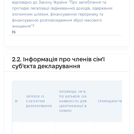
відповідно до Закону України “Про запобігання та
протидію легалізації (відмиванню) доходів, одержаних
злочинним шляхом, фінансуванню тероризму та
фінансуванню розповсюдження зброї масового
знищення”?
Ні
2.2. Інформація про членів сім'ї
суб'єкта декларування
ПРІЗВИЩЕ, ІМʼЯ,
ЗВʼЯЗОК ІЗ
ПО БАТЬКОВІ (ЗА
№
СУБʼЄКТОМ
НАЯВНОСТІ) ДЛЯ
ГРОМАДЯНСТВО
ДЕКЛАРУВАННЯ
ІДЕНТИФІКАЦІЇ В
УКРАЇНІ