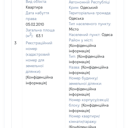
Вид об'єкта:
Автономній Республіці
Квартира
Крим:
Одеський
Дата набуття
Територіальна громада:
Одеська
права:
Тип населеного пункту:
05.02.2010
Місто
Загальна площа
2
Населений пункт:
Одеса
(м
):
63.1
[Не
Район у місті:
3
Реєстраційний
заст
[Конфіденційна
номер
інформація]
(кадастровий
Тип:
[Конфіденційна
номер для
інформація]
земельної
Назва:
[Конфіденційна
ділянки):
інформація]
[Конфіденційна
Номер будинку/
інформація]
земельної ділянки:
[Конфіденційна
інформація]
Номер корпусу/секції/
блоку:
[Конфіденційна
інформація]
Номер квартири/
кімнати/гаражу:
[Конфіденційна