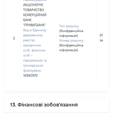
АКЦІОНЕРНЕ
ТОВАРИСТВО
КОМЕРЦІЙНИЙ
БАНК
"ПРИВАТБАНК"
Тип рахунку:
Код в Єдиному
[Конфіденційна
державному
[Не
інформація]
2
реєстрі
застосо
Номер рахунку:
юридичних
[Конфіденційна
інформація]
осіб, фізичних
осіб –
підприємців та
громадських
формувань:
14360570
13. Фінансові зобов'язання