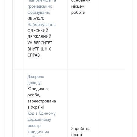
підприємців та
основним
громадських
місцем
формувань:
роботи
08571570
Найменування:
ОДЕСЬКИЙ
ДЕРЖАВНИЙ
УНІВЕРСИТЕТ
ВНУТРІШНІХ
СПРАВ
Джерело
доходу:
Юридична
особа,
зареєстрована
в Україні
Код в Єдиному
державному
реєстрі
Заробітна
юридичних
плата