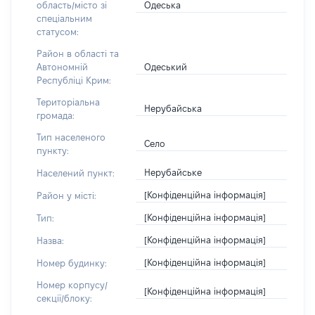
Одеська
область/місто зі
спеціальним
статусом:
Район в області та
Одеський
Автономній
Республіці Крим:
Територіальна
Нерубайська
громада:
Тип населеного
Село
пункту:
Нерубайське
Населений пункт:
[Конфіденційна інформація]
Район у місті:
[Конфіденційна інформація]
Тип:
[Конфіденційна інформація]
Назва:
[Конфіденційна інформація]
Номер будинку:
Номер корпусу/
[Конфіденційна інформація]
секції/блоку: