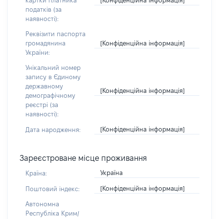
картки платника
податків (за
наявності):
Реквізити паспорта
[Конфіденційна інформація]
громадянина
України:
Унікальний номер
запису в Єдиному
державному
[Конфіденційна інформація]
демографічному
реєстрі (за
наявності):
[Конфіденційна інформація]
Дата народження:
Зареєстроване місце проживання
Україна
Країна:
[Конфіденційна інформація]
Поштовий індекс:
Автономна
Республіка Крим/