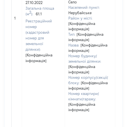
Село
27.10.2022
Населений пункт:
Загальна площа
2
Нерубайське
(м
):
61.1
[Не
1
Район у місті:
заст
Реєстраційний
[Конфіденційна
номер
інформація]
(кадастровий
Тип:
[Конфіденційна
номер для
інформація]
земельної
Назва:
[Конфіденційна
ділянки):
інформація]
[Конфіденційна
Номер будинку/
інформація]
земельної ділянки:
[Конфіденційна
інформація]
Номер корпусу/секції/
блоку:
[Конфіденційна
інформація]
Номер квартири/
кімнати/гаражу:
[Конфіденційна
інформація]