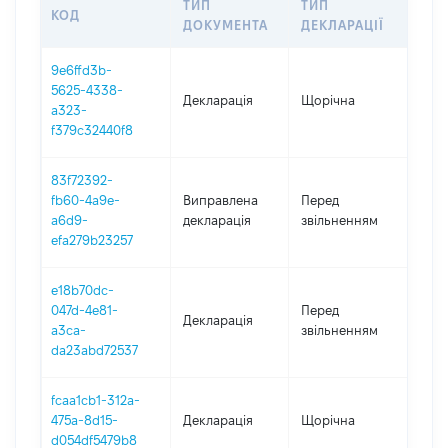
ТИП
ТИП
КОД
ПЕР
ДОКУМЕНТА
ДЕКЛАРАЦІЇ
9e6ffd3b-
5625-4338-
Декларація
Щорічна
202
a323-
f379c32440f8
83f72392-
01.0
fb60-4a9e-
Виправлена
Перед
-
a6d9-
декларація
звільненням
03.1
efa279b23257
e18b70dc-
01.0
047d-4e81-
Перед
Декларація
-
a3ca-
звільненням
03.1
da23abd72537
fcaa1cb1-312a-
475a-8d15-
Декларація
Щорічна
2021
d054df5479b8