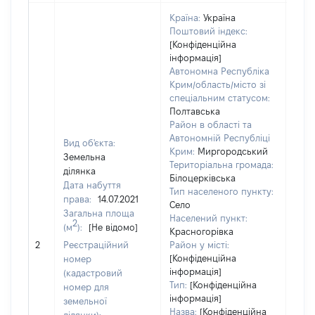
Країна:
Україна
Поштовий індекс:
[Конфіденційна
інформація]
Автономна Республіка
Крим/область/місто зі
спеціальним статусом:
Полтавська
Район в області та
Автономній Республіці
Вид об'єкта:
Крим:
Миргородський
Земельна
Територіальна громада:
ділянка
Білоцерківська
Дата набуття
Тип населеного пункту:
права:
14.07.2021
Село
Загальна площа
Населений пункт:
2
(м
):
[Не відомо]
Красногорівка
[Не 
2
Реєстраційний
Район у місті:
[Конфіденційна
номер
інформація]
(кадастровий
Тип:
[Конфіденційна
номер для
інформація]
земельної
Назва:
[Конфіденційна