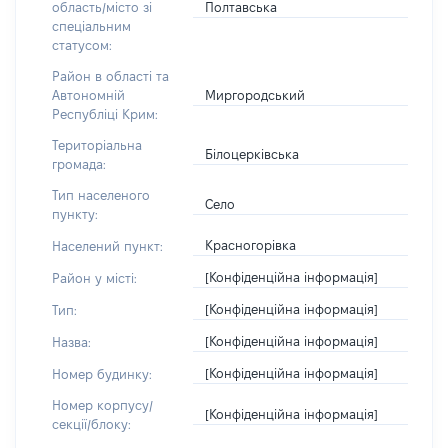
Полтавська
область/місто зі
спеціальним
статусом:
Район в області та
Миргородський
Автономній
Республіці Крим:
Територіальна
Білоцерківська
громада:
Тип населеного
Село
пункту:
Красногорівка
Населений пункт:
[Конфіденційна інформація]
Район у місті:
[Конфіденційна інформація]
Тип:
[Конфіденційна інформація]
Назва:
[Конфіденційна інформація]
Номер будинку:
Номер корпусу/
[Конфіденційна інформація]
секції/блоку: