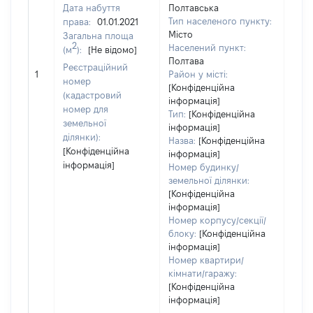
Дата набуття
Полтавська
Тип населеного пункту:
права:
01.01.2021
Місто
Загальна площа
2
Населений пункт:
(м
):
[Не відомо]
Полтава
Реєстраційний
[Не 
1
Район у місті:
номер
[Конфіденційна
(кадастровий
інформація]
номер для
Тип:
[Конфіденційна
земельної
інформація]
ділянки):
Назва:
[Конфіденційна
[Конфіденційна
інформація]
інформація]
Номер будинку/
земельної ділянки:
[Конфіденційна
інформація]
Номер корпусу/секції/
блоку:
[Конфіденційна
інформація]
Номер квартири/
кімнати/гаражу:
[Конфіденційна
інформація]