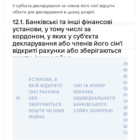
У суб'єкта декларування чи членів його сім'ї відсутні
об'єкти для декларування в цьому розділі.
12.1. Банківські та інші фінансові
установи, у тому числі за
кордоном, у яких у суб'єкта
декларування або членів його сім'ї
відкриті рахунки або зберігаються
кошти, інше майно
ІНФОР
ФІЗИЧН
ЮРИДИ
УСТАНОВА, В
ОСОБУ,
ЯКІЙ ВІДКРИТО
ТИП ТА НОМЕР
ПРАВО
ТАКІ РАХУНКИ
РАХУНКА,
РОЗПО
№
АБО
ІНДИВІДУАЛЬНОГО
ТАКИМ
ЗБЕРІГАЮТЬСЯ
БАНКІВСЬКОГО
АБО М
КОШТИ ЧИ ІНШЕ
СЕЙФУ (КОМІРКИ)
ДО
МАЙНО
ІНДИВ
БАНКІ
СЕЙФУ 