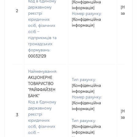
Код в Єдиному
[Конфіденційна
державному
[Не
інформація]
2
реєстрі
застосо
Номер рахунку:
юридичних
[Конфіденційна
інформація]
осіб, фізичних
осіб –
підприємців та
громадських
формувань:
00032129
Найменування:
АКЦІОНЕРНЕ
Тип рахунку:
ТОВАРИСТВО
[Конфіденційна
"РАЙФФАЙЗЕН
інформація]
БАНК"
Номер рахунку:
Код в Єдиному
[Конфіденційна
державному
інформація]
[Не
реєстрі
3
застосо
юридичних
Тип рахунку:
осіб, фізичних
[Конфіденційна
інформація]
осіб –