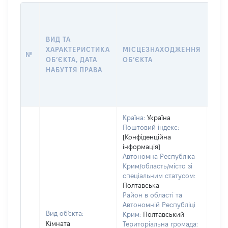
ВАР
ДАТ
НАБ
ВИД ТА
ПРА
ХАРАКТЕРИСТИКА
МІСЦЕЗНАХОДЖЕННЯ
№
ЗА
ОБʼЄКТА, ДАТА
ОБʼЄКТА
ОС
НАБУТТЯ ПРАВА
ГР
ОЦІ
ГРН
Країна:
Україна
Поштовий індекс:
[Конфіденційна
інформація]
Автономна Республіка
Крим/область/місто зі
спеціальним статусом:
Полтавська
Район в області та
Автономній Республіці
Вид об'єкта:
Крим:
Полтавський
Кімната
Територіальна громада: