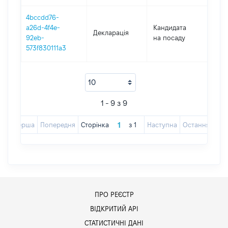
4bccdd76-
a26d-4f4e-
Кандидата
Декларація
202
92eb-
на посаду
573f830111a3
1 - 9 з 9
Перша
Попередня
Сторінка
з
1
Наступна
Остання
ПРО РЕЄСТР
ВІДКРИТИЙ АРІ
СТАТИСТИЧНІ ДАНІ