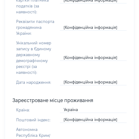
картки платника
податків (за
наявності):
Реквізити паспорта
[Конфіденційна інформація]
громадянина
України:
Унікальний номер
запису в Єдиному
державному
[Конфіденційна інформація]
демографічному
реєстрі (за
наявності):
[Конфіденційна інформація]
Дата народження:
Зареєстроване місце проживання
Україна
Країна:
[Конфіденційна інформація]
Поштовий індекс:
Автономна
Республіка Крим/