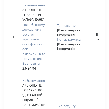
Найменування:
АКЦІОНЕРНЕ
ТОВАРИСТВО
"АЛЬФА-БАНК"
Код в Єдиному
Тип рахунку:
державному
[Конфіденційна
реєстрі
[Не
інформація]
1
юридичних
застосо
Номер рахунку:
осіб, фізичних
[Конфіденційна
інформація]
осіб –
підприємців та
громадських
формувань:
23494714
Найменування:
АКЦІОНЕРНЕ
ТОВАРИСТВО
"ДЕРЖАВНИЙ
ОЩАДНИЙ
БАНК УКРАЇНИ"
Тип рахунку: