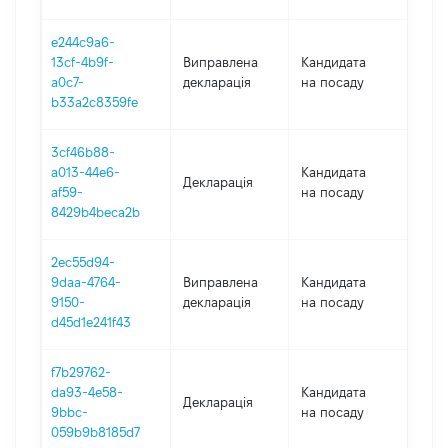
e244c9a6-
13cf-4b9f-
Виправлена
Кандидата
202
a0c7-
декларація
на посаду
b33a2c8359fe
3cf46b88-
a013-44e6-
Кандидата
Декларація
202
af59-
на посаду
8429b4beca2b
2ec55d94-
9daa-4764-
Виправлена
Кандидата
202
9150-
декларація
на посаду
d45d1e241f43
f7b29762-
da93-4e58-
Кандидата
Декларація
202
9bbc-
на посаду
059b9b8185d7