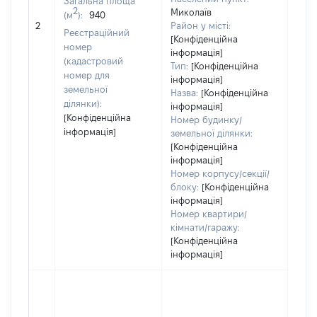
Загальна площа
варт
2
Миколаїв
(м
):
940
обʼє
2
Район у місті:
варт
Реєстраційний
[Конфіденційна
дату
номер
інформація]
набу
(кадастровий
Тип:
[Конфіденційна
пра
номер для
інформація]
земельної
Назва:
[Конфіденційна
ділянки):
інформація]
[Конфіденційна
Номер будинку/
інформація]
земельної ділянки:
[Конфіденційна
інформація]
Номер корпусу/секції/
блоку:
[Конфіденційна
інформація]
Номер квартири/
кімнати/гаражу:
[Конфіденційна
інформація]