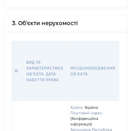
3. Об'єкти нерухомості
ВАР
ДАТ
НАБ
ВИД ТА
ПРА
ХАРАКТЕРИСТИКА
МІСЦЕЗНАХОДЖЕННЯ
№
ЗА
ОБʼЄКТА, ДАТА
ОБʼЄКТА
ОС
НАБУТТЯ ПРАВА
ГР
ОЦІ
ГРН
Країна:
Україна
Поштовий індекс:
[Конфіденційна
інформація]
Автономна Республіка