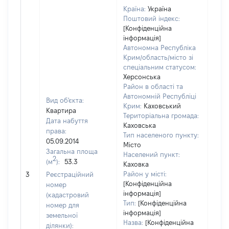
Країна:
Україна
Поштовий індекс:
[Конфіденційна
інформація]
Автономна Республіка
Крим/область/місто зі
спеціальним статусом:
Херсонська
Район в області та
Автономній Республіці
Вид об'єкта:
Крим:
Каховський
Квартира
Територіальна громада:
Дата набуття
Каховська
права:
Тип населеного пункту:
05.09.2014
Місто
Загальна площа
Населений пункт:
2
(м
):
53.3
Каховка
[Не 
Район у місті:
3
Реєстраційний
[Конфіденційна
номер
інформація]
(кадастровий
Тип:
[Конфіденційна
номер для
інформація]
земельної
Назва:
[Конфіденційна
ділянки):