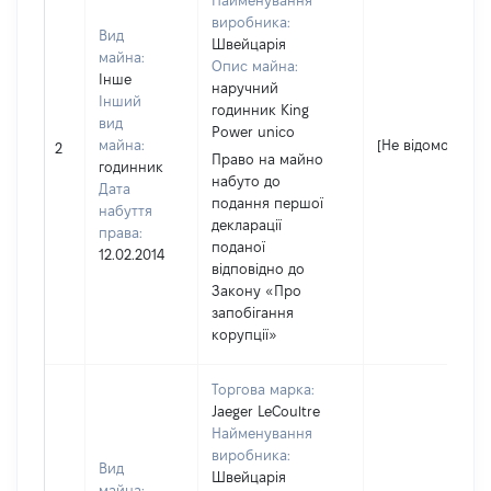
Найменування
виробника:
Вид
Швейцарія
майна:
Опис майна:
Інше
наручний
Інший
годинник King
вид
Power unico
майна:
[Не відомо]
2
Право на майно
годинник
набуто до
Дата
подання першої
набуття
декларації
права:
поданої
12.02.2014
відповідно до
Закону «Про
запобігання
корупції»
Торгова марка:
Jaeger LeCoultre
Найменування
виробника:
Вид
Швейцарія
майна: