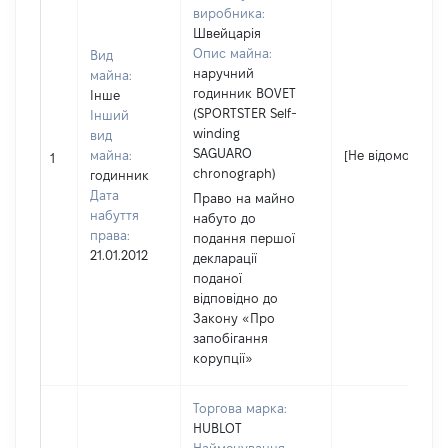
виробника:
Швейцарія
Опис майна:
Вид
наручний
майна:
годинник BOVET
Інше
(SPORTSTER Self-
Інший
winding
вид
SAGUARO
майна:
[Не відомо]
1
chronograph)
годинник
Дата
Право на майно
набуття
набуто до
права:
подання першої
21.01.2012
декларації
поданої
відповідно до
Закону «Про
запобігання
корупції»
Торгова марка:
HUBLOT