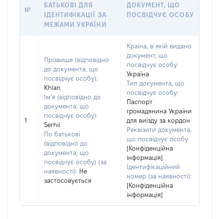
БАТЬКОВІ ДЛЯ
ДОКУМЕНТ, ЩО
№
ІДЕНТИФІКАЦІЇ ЗА
ПОСВІДЧУЄ ОСОБУ
МЕЖАМИ УКРАЇНИ
Країна, в якій видано
документ, що
Прізвище (відповідно
посвідчує особу:
до документа, що
Україна
посвідчує особу):
Тип документа, що
Khlan
посвідчує особу:
Ім’я (відповідно до
Паспорт
документа, що
громадянина України
посвідчує особу):
1
для виїзду за кордон
Serhii
Реквізити документа,
По батькові
що посвідчує особу:
(відповідно до
[Конфіденційна
документа, що
інформація]
посвідчує особу) (за
Ідентифікаційний
наявності):
Не
номер (за наявності):
застосовується
[Конфіденційна
інформація]