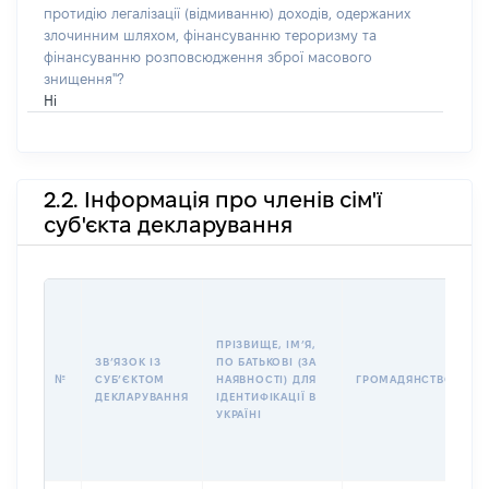
протидію легалізації (відмиванню) доходів, одержаних
злочинним шляхом, фінансуванню тероризму та
фінансуванню розповсюдження зброї масового
знищення"?
Ні
2.2. Інформація про членів сім'ї
суб'єкта декларування
П
І
Б
ПРІЗВИЩЕ, ІМʼЯ,
І
ЗВʼЯЗОК ІЗ
ПО БАТЬКОВІ (ЗА
№
СУБʼЄКТОМ
НАЯВНОСТІ) ДЛЯ
ГРОМАДЯНСТВО
У
ДЕКЛАРУВАННЯ
ІДЕНТИФІКАЦІЇ В
Д
УКРАЇНІ