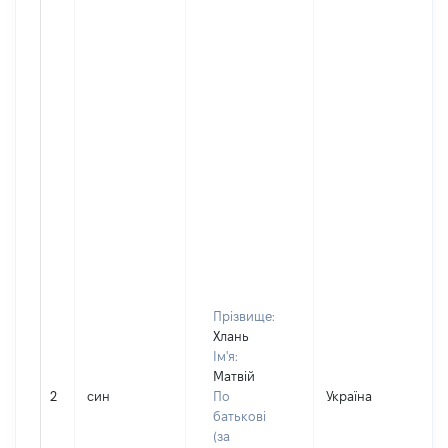
Прізвище:
Хлань
Ім'я:
Матвій
2
син
По
Україна
Д
батькові
(за