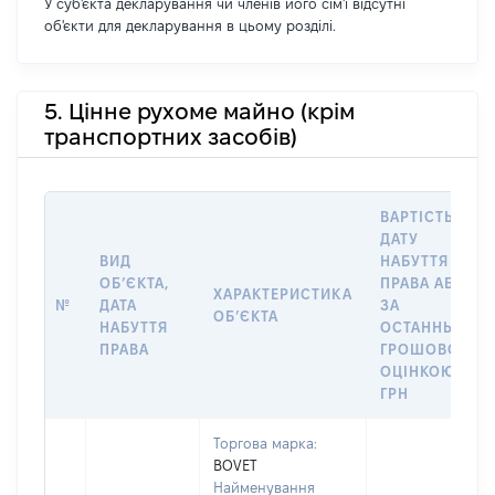
У суб'єкта декларування чи членів його сім'ї відсутні
об'єкти для декларування в цьому розділі.
5. Цінне рухоме майно (крім
транспортних засобів)
ВАРТІСТЬ НА
ДАТУ
ВИД
НАБУТТЯ
ОБʼЄКТА,
ПРАВА АБО
ХАРАКТЕРИСТИКА
№
ДАТА
ЗА
ОБʼЄКТА
НАБУТТЯ
ОСТАННЬОЮ
ПРАВА
ГРОШОВОЮ
ОЦІНКОЮ,
ГРН
Торгова марка:
BOVET
Найменування