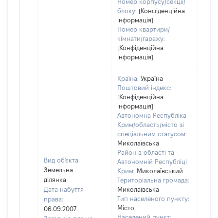
Номер корпусу/секції/
блоку:
[Конфіденційна
інформація]
Номер квартири/
кімнати/гаражу:
[Конфіденційна
інформація]
Країна:
Україна
Поштовий індекс:
[Конфіденційна
інформація]
Автономна Республіка
Крим/область/місто зі
спеціальним статусом:
Миколаївська
Район в області та
Вид об'єкта:
Автономній Республіці
Земельна
Крим:
Миколаївський
ділянка
Територіальна громада:
Дата набуття
Миколаївська
Тип населеного пункту:
права:
2193
Місто
06.09.2007
Тип
Населений пункт: