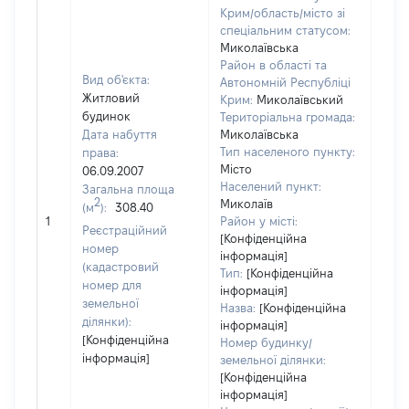
Крим/область/місто зі
спеціальним статусом:
Миколаївська
Район в області та
Вид об'єкта:
Автономній Республіці
Житловий
Крим:
Миколаївський
будинок
Територіальна громада:
Дата набуття
Миколаївська
Тип населеного пункту:
права:
462
Місто
06.09.2007
Тип
Населений пункт:
Загальна площа
варт
2
Миколаїв
(м
):
308.40
обʼє
1
Район у місті:
варт
Реєстраційний
[Конфіденційна
дату
номер
інформація]
набу
(кадастровий
Тип:
[Конфіденційна
пра
номер для
інформація]
земельної
Назва:
[Конфіденційна
ділянки):
інформація]
[Конфіденційна
Номер будинку/
інформація]
земельної ділянки:
[Конфіденційна
інформація]