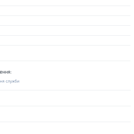
ення:
ння служби