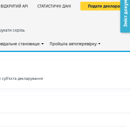
Зміст документа
Подати декларацію
ВІДКРИТИЙ АРІ
СТАТИСТИЧНІ ДАНІ
укати скрізь
овідальне становище:
Пройшла автоперевірку:
і субʼєкта декларування