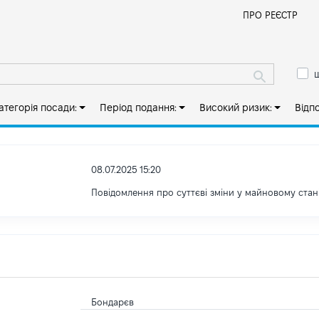
Й
ПРО РЕЄСТР
ш
атегорія посади:
Період подання:
Високий ризик:
Відп
08.07.2025 15:20
Повідомлення про суттєві зміни у майновому стан
Бондарєв