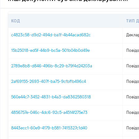
КОД
ТИП 
c4823c58-d9d2-494d-ba1f-4b44acad682c
Декла
15b25018-ed5f-44b9-bc5a-501b04b0d49e
Повідо
2789e8b8-d846-496b-8c29-b79f4d24203a
Повідо
2af69155-2693-407f-ba75-9cfbffb496c4
Повідо
560e44c7-3452-4831-b4a3-da8362580318
Повідо
4856757e-046c-4dc6-92c5-a4514f275e73
Повідо
8443ecc1-60e9-4179-b581-7415327c1d40
Повідо