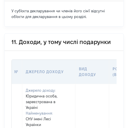
У суб'єкта декларування чи членів його сім'ї відсутні
об'єкти для декларування в цьому розділі.
11. Доходи, у тому числі подарунки
ВИД
РОЗМІ
№
ДЖЕРЕЛО ДОХОДУ
ДОХОДУ
(ВАРТІ
Джерело доходу:
Юридична особа,
зареєстрована в
Україні
Найменування:
СНУ імені Лесі
Українки