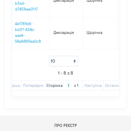
Декларація
Щорічна
2017
b3ad-
d7457eae3117
4d1781b6-
bd37-424b-
Декларація
Щорічна
2016
aae4-
54a6865ea0c8
1 - 8 з 8
Перша
Попередня
Сторінка
з
1
Наступна
Остання
ПРО РЕЄСТР