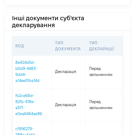
Інші документи суб'єкта
декларування
ТИП
ТИП
КОД
ПЕР
ДОКУМЕНТА
ДЕКЛАРАЦІЇ
8e924d5d-
27.04
b0d9-4483-
Перед
Декларація
-
9dd4-
звільненням
31.12
a14ee51ba14d
fb2ce66d-
01.01
82fb-418e-
Перед
Декларація
-
a571-
звільненням
27.04
e0ea6464ae96
cf956279-
288e-4ab1-