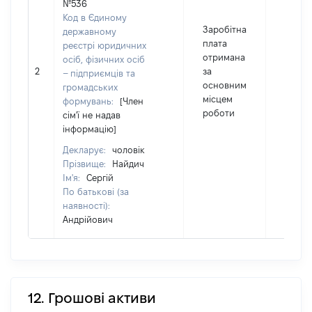
№536
Код в Єдиному
Заробітна
державному
плата
реєстрі юридичних
отримана
осіб, фізичних осіб
2
за
84000
– підприємців та
основним
громадських
місцем
формувань:
[Член
роботи
сім'ї не надав
інформацію]
Декларує:
чоловік
Прізвище:
Найдич
Ім'я:
Сергій
По батькові (за
наявності):
Андрійович
12. Грошові активи