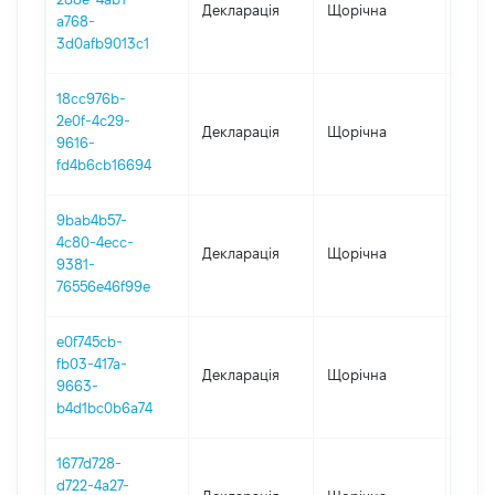
Декларація
Щорічна
2021
a768-
3d0afb9013c1
18cc976b-
2e0f-4c29-
Декларація
Щорічна
2020
9616-
fd4b6cb16694
9bab4b57-
4c80-4ecc-
Декларація
Щорічна
2019
9381-
76556e46f99e
e0f745cb-
fb03-417a-
Декларація
Щорічна
2018
9663-
b4d1bc0b6a74
1677d728-
d722-4a27-