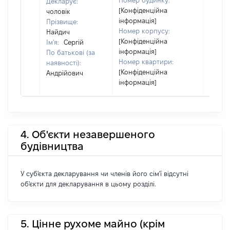
Номер будинку:
Декларує:
[Конфіденційна
чоловік
інформація]
Прізвище:
Номер корпусу:
Найдич
[Конфіденційна
Ім'я:
Сергій
інформація]
По батькові (за
Номер квартири:
наявності):
[Конфіденційна
Андрійович
інформація]
4. Об'єкти незавершеного
будівництва
У суб'єкта декларування чи членів його сім'ї відсутні
об'єкти для декларування в цьому розділі.
5. Цінне рухоме майно (крім