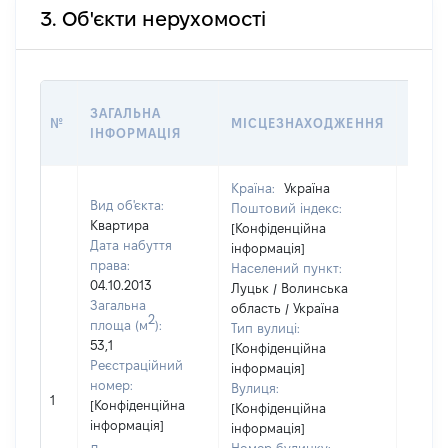
3. Об'єкти нерухомості
ВАРТ
ЗАГАЛЬНА
№
МІСЦЕЗНАХОДЖЕННЯ
НА Д
ІНФОРМАЦІЯ
НАБУ
Країна:
Україна
Вид об'єкта:
Поштовий індекс:
Квартира
[Конфіденційна
Дата набуття
інформація]
права:
Населений пункт:
04.10.2013
Луцьк / Волинська
Загальна
область / Україна
2
площа (м
):
Тип вулиці:
53,1
[Конфіденційна
Реєстраційний
інформація]
номер:
Вулиця:
1
20449
[Конфіденційна
[Конфіденційна
інформація]
інформація]