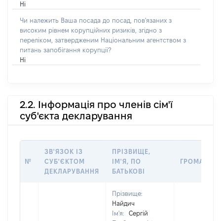
Ні
Чи належить Ваша посада до посад, пов'язаних з
високим рівнем корупційних ризиків, згідно з
переліком, затвердженим Національним агентством з
питань запобігання корупції?
Ні
2.2. Інформація про членів сім'ї
суб'єкта декларування
ЗВ'ЯЗОК ІЗ
ПРІЗВИЩЕ,
№
СУБ'ЄКТОМ
ІМ'Я, ПО
ГРОМАДЯН
ДЕКЛАРУВАННЯ
БАТЬКОВІ
Прізвище:
Найдич
Ім'я:
Сергій