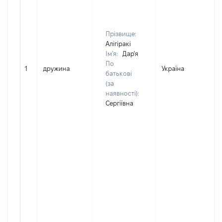
Прізвище:
Алігіракі
Ім'я:
Дар'я
По
1
дружина
Україна
Д
батькові
(за
наявності):
Сергіївна