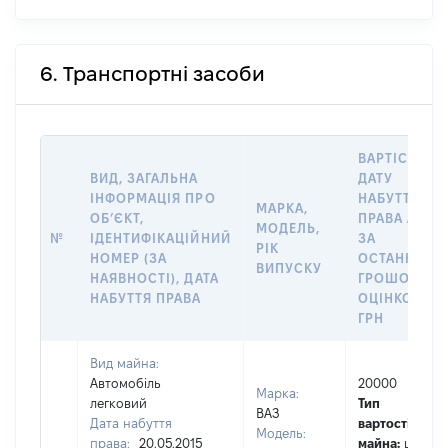
6. Транспортні засоби
ВАРТІСТЬ Н
ВИД, ЗАГАЛЬНА
ДАТУ
ІНФОРМАЦІЯ ПРО
НАБУТТЯ
МАРКА,
ОБʼЄКТ,
ПРАВА АБО
МОДЕЛЬ,
№
ІДЕНТИФІКАЦІЙНИЙ
ЗА
РІК
НОМЕР (ЗА
ОСТАННЬО
ВИПУСКУ
НАЯВНОСТІ), ДАТА
ГРОШОВОЮ
НАБУТТЯ ПРАВА
ОЦІНКОЮ,
ГРН
Вид майна:
Автомобіль
20000
Марка:
легковий
Тип
ВАЗ
Дата набуття
вартості
Модель:
права:
20.05.2015
майна:
це