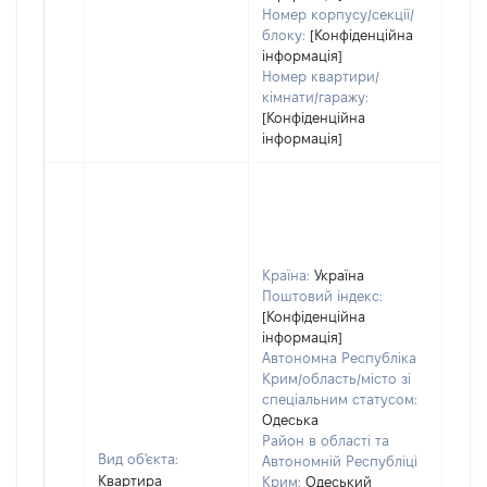
Номер корпусу/секції/
блоку:
[Конфіденційна
інформація]
Номер квартири/
кімнати/гаражу:
[Конфіденційна
інформація]
Країна:
Україна
Поштовий індекс:
[Конфіденційна
інформація]
Автономна Республіка
Крим/область/місто зі
спеціальним статусом:
Одеська
Район в області та
Вид об'єкта:
Автономній Республіці
Квартира
Крим:
Одеський