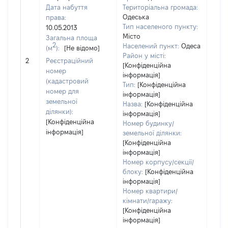
Дата набуття
Територіальна громада:
Одеська
права:
Тип населеного пункту:
10.05.2013
Місто
Загальна площа
2
Населений пункт:
Одеса
(м
):
[Не відомо]
Район у місті:
[Не 
2
Реєстраційний
[Конфіденційна
номер
інформація]
(кадастровий
Тип:
[Конфіденційна
номер для
інформація]
земельної
Назва:
[Конфіденційна
ділянки):
інформація]
[Конфіденційна
Номер будинку/
інформація]
земельної ділянки:
[Конфіденційна
інформація]
Номер корпусу/секції/
блоку:
[Конфіденційна
інформація]
Номер квартири/
кімнати/гаражу:
[Конфіденційна
інформація]