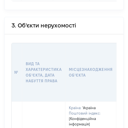
3. Об'єкти нерухомості
ВАР
ДАТ
НАБ
ВИД ТА
ПРА
ХАРАКТЕРИСТИКА
МІСЦЕЗНАХОДЖЕННЯ
№
ЗА
ОБʼЄКТА, ДАТА
ОБʼЄКТА
ОС
НАБУТТЯ ПРАВА
ГР
ОЦІ
ГРН
Країна:
Україна
Поштовий індекс:
[Конфіденційна
інформація]