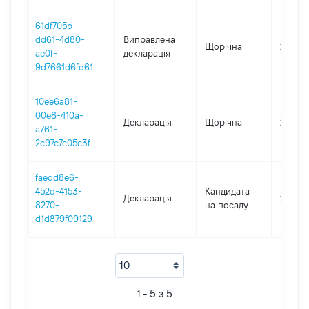
61df705b-
dd61-4d80-
Виправлена
Щорічна
2023
ae0f-
декларація
9d7661d6fd61
10ee6a81-
00e8-410a-
Декларація
Щорічна
2022
a761-
2c97c7c05c3f
faedd8e6-
452d-4153-
Кандидата
Декларація
2021
8270-
на посаду
d1d879f09129
1 - 5 з 5