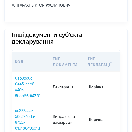
АЛІГАРАКІ ВІКТОР РУСЛАНОВИЧ
Інші документи суб'єкта
декларування
ТИП
ТИП
КОД
ПЕРІ
ДОКУМЕНТА
ДЕКЛАРАЦІЇ
0a505c0d-
6ee3-44d8-
Декларація
Щорічна
2025
a40a-
5bab66df435f
ee222aaa-
50c2-4eda-
Виправлена
Щорічна
2024
842a-
декларація
61d18649501d