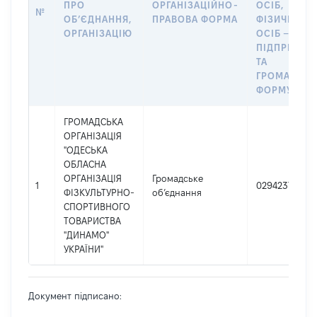
ПРО
ОРГАНІЗАЦІЙНО-
ОСІБ,
№
ОБʼЄДНАННЯ,
ПРАВОВА ФОРМА
ФІЗИЧНИХ
ОРГАНІЗАЦІЮ
ОСІБ –
ПІДПРИЄМЦ
ТА
ГРОМАДСЬ
ФОРМУВАН
ГРОМАДСЬКА
ОРГАНІЗАЦІЯ
"ОДЕСЬКА
ОБЛАСНА
ОРГАНІЗАЦІЯ
Громадське
1
02942373
ФІЗКУЛЬТУРНО-
об’єднання
СПОРТИВНОГО
ТОВАРИСТВА
"ДИНАМО"
УКРАЇНИ"
Документ підписано: