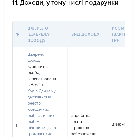
11. Доходи, у тому числі подарунки
ДЖЕРЕЛО
РОЗМІР
№
(ДЖЕРЕЛА)
ВИД ДОХОДУ
(ВАРТІСТЬ),
ДОХОДУ
ГРН
Джерело
доходу:
Юридична
особа,
зареєстрована
в Україні
Код в Єдиному
державному
реєстрі
юридичних
осіб, фізичних
Заробітна
осіб –
плата
384076
1
підприємців та
(грошове
громадських
забезпечення)