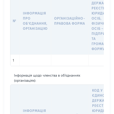
ДЕРЖАВНО
РЕЄСТРІ
ІНФОРМАЦІЯ
ЮРИДИЧНИ
ПРО
ОРГАНІЗАЦІЙНО-
ОСІБ,
№
ОБʼЄДНАННЯ,
ПРАВОВА ФОРМА
ФІЗИЧНИХ
ОРГАНІЗАЦІЮ
ОСІБ –
ПІДПРИЄМЦ
ТА
ГРОМАДСЬК
ФОРМУВАН
1
Інформація щодо членства в об’єднаннях
(організаціях):
КОД У
ЄДИНОМУ
ДЕРЖАВНО
РЕЄСТРІ
ІНФОРМАЦІЯ
ЮРИДИЧНИ