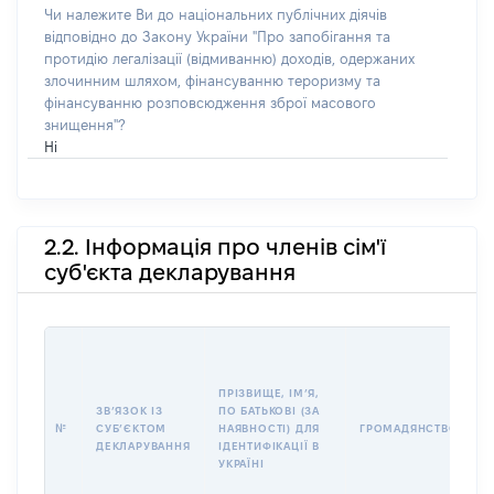
Чи належите Ви до національних публічних діячів
відповідно до Закону України "Про запобігання та
протидію легалізації (відмиванню) доходів, одержаних
злочинним шляхом, фінансуванню тероризму та
фінансуванню розповсюдження зброї масового
знищення"?
Ні
2.2. Інформація про членів сім'ї
суб'єкта декларування
П
І
Б
ПРІЗВИЩЕ, ІМʼЯ,
І
ЗВʼЯЗОК ІЗ
ПО БАТЬКОВІ (ЗА
№
СУБʼЄКТОМ
НАЯВНОСТІ) ДЛЯ
ГРОМАДЯНСТВО
У
ДЕКЛАРУВАННЯ
ІДЕНТИФІКАЦІЇ В
Д
УКРАЇНІ