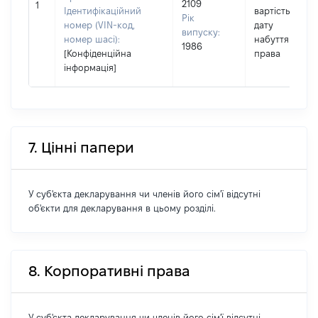
2109
1
Ідентифікаційний
вартість на
Рік
номер (VIN-код,
дату
випуску:
номер шасі):
набуття
1986
[Конфіденційна
права
інформація]
7. Цінні папери
У суб'єкта декларування чи членів його сім'ї відсутні
об'єкти для декларування в цьому розділі.
8. Корпоративні права
У суб'єкта декларування чи членів його сім'ї відсутні