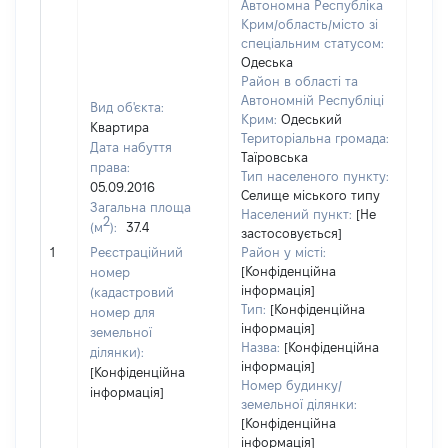
Автономна Республіка
Крим/область/місто зі
спеціальним статусом:
Одеська
Район в області та
Автономній Республіці
Вид об'єкта:
Крим:
Одеський
Квартира
Територіальна громада:
Дата набуття
Таїровська
права:
Тип населеного пункту:
750
05.09.2016
Селище міського типу
Тип
Загальна площа
Населений пункт:
[Не
варт
2
(м
):
37.4
застосовується]
обʼє
1
Реєстраційний
Район у місті:
варт
[Конфіденційна
номер
дату
інформація]
(кадастровий
набу
Тип:
[Конфіденційна
номер для
пра
інформація]
земельної
Назва:
[Конфіденційна
ділянки):
інформація]
[Конфіденційна
Номер будинку/
інформація]
земельної ділянки:
[Конфіденційна
інформація]