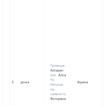
Прізвище:
Алігаракі
Ім'я:
Аліса
По
2
дочка
Україна
Д
батькові
(за
наявності):
Вікторівна