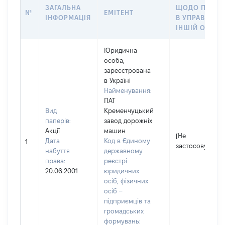
ЗАГАЛЬНА
ЩОДО ПЕРЕД
№
ЕМІТЕНТ
ІНФОРМАЦІЯ
В УПРАВЛІНН
ІНШІЙ ОСОБІ
Юридична
особа,
зареєстрована
в Україні
Найменування:
ПАТ
Вид
Кременчуцький
паперів:
завод дорожніх
Акції
машин
[Не
Дата
Код в Єдиному
1
застосовується
набуття
державному
права:
реєстрі
20.06.2001
юридичних
осіб, фізичних
осіб –
підприємців та
громадських
формувань: