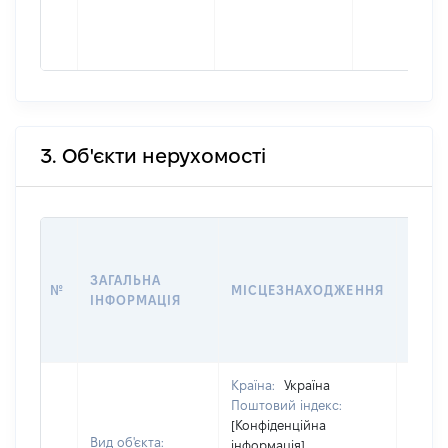
3. Об'єкти нерухомості
ВАРТ
ДАТУ
ЗАГАЛЬНА
ПРАВ
№
МІСЦЕЗНАХОДЖЕННЯ
ІНФОРМАЦІЯ
ОСТ
ГРО
ОЦІ
Країна:
Україна
Поштовий індекс:
[Конфіденційна
Вид об'єкта:
інформація]