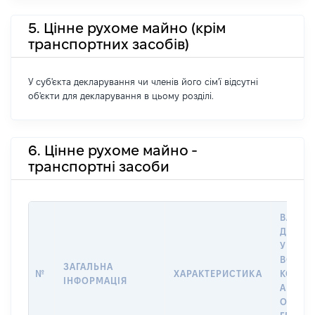
5. Цінне рухоме майно (крім
транспортних засобів)
У суб'єкта декларування чи членів його сім'ї відсутні
об'єкти для декларування в цьому розділі.
6. Цінне рухоме майно -
транспортні засоби
ВАРТІС
ДАТУ 
У ВЛАС
ВОЛОД
ЗАГАЛЬНА
№
ХАРАКТЕРИСТИКА
КОРИС
ІНФОРМАЦІЯ
АБО З
ОСТА