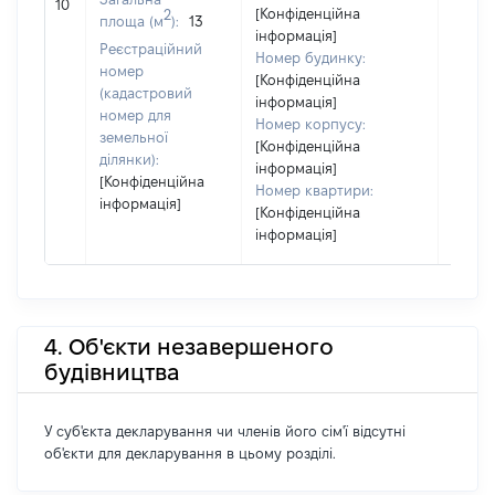
30500
10
[Конфіденційна
2
площа (м
):
13
інформація]
Реєстраційний
Номер будинку:
номер
[Конфіденційна
(кадастровий
інформація]
номер для
Номер корпусу:
земельної
[Конфіденційна
ділянки):
інформація]
[Конфіденційна
Номер квартири:
інформація]
[Конфіденційна
інформація]
4. Об'єкти незавершеного
будівництва
У суб'єкта декларування чи членів його сім'ї відсутні
об'єкти для декларування в цьому розділі.