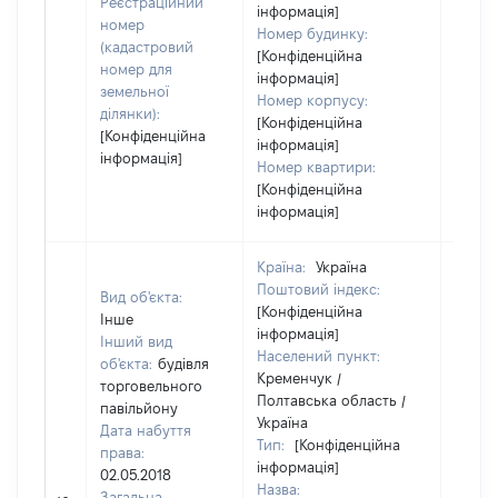
Реєстраційний
інформація]
номер
Номер будинку:
(кадастровий
[Конфіденційна
номер для
інформація]
земельної
Номер корпусу:
ділянки):
[Конфіденційна
[Конфіденційна
інформація]
інформація]
Номер квартири:
[Конфіденційна
інформація]
Країна:
Україна
Поштовий індекс:
Вид об'єкта:
[Конфіденційна
Інше
інформація]
Інший вид
Населений пункт:
об'єкта:
будівля
Кременчук /
торговельного
Полтавська область /
павільйону
Україна
Дата набуття
Тип:
[Конфіденційна
права:
інформація]
02.05.2018
Назва:
Загальна