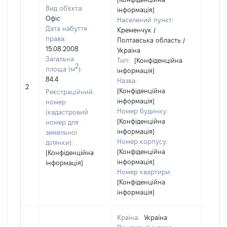
Вид об'єкта:
інформація]
Офіс
Населений пункт:
Дата набуття
Кременчук /
права:
Полтавська область /
15.08.2008
Україна
Загальна
Тип:
[Конфіденційна
2
площа (м
):
інформація]
84.4
Назва:
41885
2
[Конфіденційна
Реєстраційний
інформація]
номер
Номер будинку:
(кадастровий
[Конфіденційна
номер для
інформація]
земельної
Номер корпусу:
ділянки):
[Конфіденційна
[Конфіденційна
інформація]
інформація]
Номер квартири:
[Конфіденційна
інформація]
Країна:
Україна