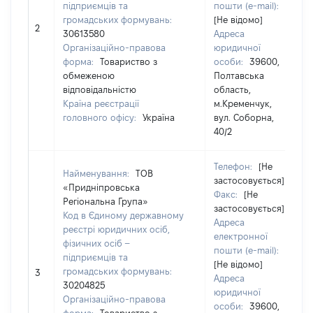
підприємців та
пошти (e-mail):
громадських формувань:
[Не відомо]
2
30613580
Адреса
Організаційно-правова
юридичної
форма:
Товариство з
особи:
39600,
обмеженою
Полтавська
відповідальністю
область,
Країна реєстрації
м.Кременчук,
головного офісу:
Україна
вул. Соборна,
40/2
Телефон:
[Не
Найменування:
ТОВ
застосовується]
«Придніпровська
Факс:
[Не
Регіональна Група»
застосовується]
Код в Єдиному державному
Адреса
реєстрі юридичних осіб,
електронної
фізичних осіб –
пошти (e-mail):
підприємців та
[Не відомо]
громадських формувань:
3
Адреса
30204825
юридичної
Організаційно-правова
особи:
39600,