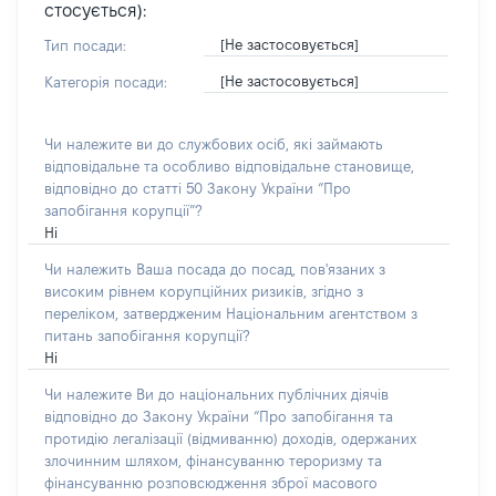
стосується):
[Не застосовується]
Тип посади:
[Не застосовується]
Категорія посади:
Чи належите ви до службових осіб, які займають
відповідальне та особливо відповідальне становище,
відповідно до статті 50 Закону України “Про
запобігання корупції”?
Ні
Чи належить Ваша посада до посад, пов'язаних з
високим рівнем корупційних ризиків, згідно з
переліком, затвердженим Національним агентством з
питань запобігання корупції?
Ні
Чи належите Ви до національних публічних діячів
відповідно до Закону України “Про запобігання та
протидію легалізації (відмиванню) доходів, одержаних
злочинним шляхом, фінансуванню тероризму та
фінансуванню розповсюдження зброї масового