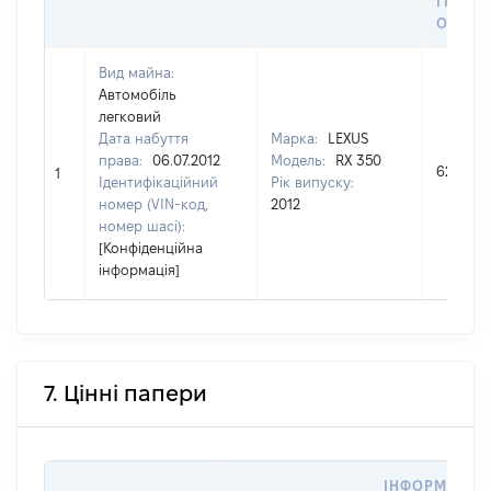
ГРОШ
ОЦІНК
Вид майна:
Автомобіль
легковий
Дата набуття
Марка:
LEXUS
права:
06.07.2012
Модель:
RX 350
626890
1
Ідентифікаційний
Рік випуску:
номер (VIN-код,
2012
номер шасі):
[Конфіденційна
інформація]
7. Цінні папери
ІНФОРМАЦІЯ