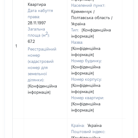
Квартира
Населений пункт:
Дата набуття
Кременчук /
права:
Полтавська область /
28.11.1997
Україна
Загальна
Тип:
[Конфіденційна
2
площа (м
):
інформація]
67.2
Назва:
[Не
1
[Конфіденційна
засто
Реєстраційний
інформація]
номер
Номер будинку:
(кадастровий
[Конфіденційна
номер для
інформація]
земельної
Номер корпусу:
ділянки):
[Конфіденційна
[Конфіденційна
інформація]
інформація]
Номер квартири:
[Конфіденційна
інформація]
Країна:
Україна
Поштовий індекс:
[Конфіденційна