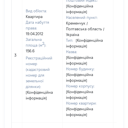
Поштовий індекс:
[Конфіденційна
Вид об'єкта:
інформація]
Квартира
Населений пункт:
Дата набуття
Кременчук /
права:
Полтавська область /
19.04.2012
Україна
Загальна
Тип:
[Конфіденційна
2
площа (м
):
інформація]
156.6
Назва:
52695
3
[Конфіденційна
Реєстраційний
інформація]
номер
Номер будинку:
(кадастровий
[Конфіденційна
номер для
інформація]
земельної
Номер корпусу:
ділянки):
[Конфіденційна
[Конфіденційна
інформація]
інформація]
Номер квартири:
[Конфіденційна
інформація]