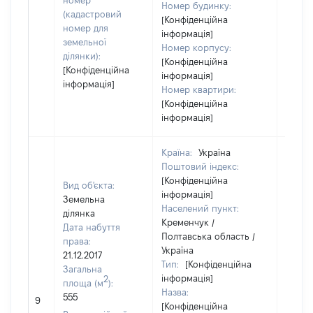
номер
Номер будинку:
(кадастровий
[Конфіденційна
номер для
інформація]
земельної
Номер корпусу:
ділянки):
[Конфіденційна
[Конфіденційна
інформація]
інформація]
Номер квартири:
[Конфіденційна
інформація]
Країна:
Україна
Поштовий індекс:
[Конфіденційна
Вид об'єкта:
інформація]
Земельна
Населений пункт:
ділянка
Кременчук /
Дата набуття
Полтавська область /
права:
Україна
21.12.2017
Тип:
[Конфіденційна
Загальна
інформація]
2
площа (м
):
Назва:
[Не
555
9
[Конфіденційна
засто