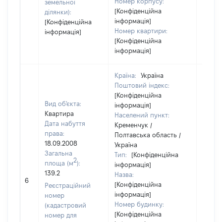
Номер корпусу:
земельної
[Конфіденційна
ділянки):
інформація]
[Конфіденційна
Номер квартири:
інформація]
[Конфіденційна
інформація]
Країна:
Україна
Поштовий індекс:
[Конфіденційна
Вид об'єкта:
інформація]
Квартира
Населений пункт:
Дата набуття
Кременчук /
права:
Полтавська область /
18.09.2008
Україна
Загальна
Тип:
[Конфіденційна
2
площа (м
):
інформація]
139.2
Назва:
4336
6
[Конфіденційна
Реєстраційний
інформація]
номер
Номер будинку:
(кадастровий
[Конфіденційна
номер для