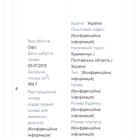
Країна:
Україна
Поштовий індекс:
[Конфіденційна
Вид об'єкта:
інформація]
Офіс
Населений пункт:
Дата набуття
Кременчук /
права:
Полтавська область /
05.07.2013
Україна
Загальна
Тип:
[Конфіденційна
2
площа (м
):
інформація]
184.7
Назва:
23522
4
[Конфіденційна
Реєстраційний
інформація]
номер
Номер будинку:
(кадастровий
[Конфіденційна
номер для
інформація]
земельної
Номер корпусу:
ділянки):
[Конфіденційна
[Конфіденційна
інформація]
інформація]