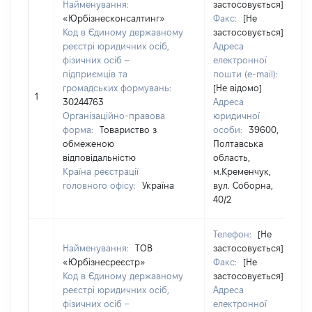
Найменування:
застосовується]
«Юрбізнесконсалтинг»
Факс:
[Не
Код в Єдиному державному
застосовується]
реєстрі юридичних осіб,
Адреса
фізичних осіб –
електронної
підприємців та
пошти (e-mail):
громадських формувань:
[Не відомо]
1
30244763
Адреса
Організаційно-правова
юридичної
форма:
Товариство з
особи:
39600,
обмеженою
Полтавська
відповідальністю
область,
Країна реєстрації
м.Кременчук,
головного офісу:
Україна
вул. Соборна,
40/2
Телефон:
[Не
Найменування:
ТОВ
застосовується]
«Юрбізнесреєстр»
Факс:
[Не
Код в Єдиному державному
застосовується]
реєстрі юридичних осіб,
Адреса
фізичних осіб –
електронної