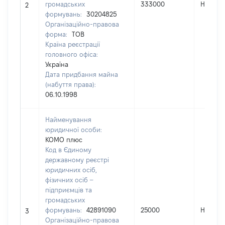
громадських
333000
Не пер
2
формувань:
30204825
Організаційно-правова
форма:
ТОВ
Країна реєстрації
головного офіса:
Україна
Дата придбання майна
(набуття права):
06.10.1998
Найменування
юридичної особи:
КОМО плюс
Код в Єдиному
державному реєстрі
юридичних осіб,
фізичних осіб –
підприємців та
громадських
формувань:
42891090
25000
Не пер
3
Організаційно-правова