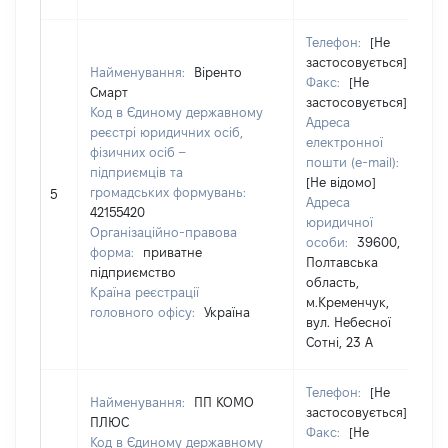
Телефон:
[Не
застосовується]
Найменування:
Віренто
Факс:
[Не
Смарт
застосовується]
Код в Єдиному державному
Адреса
реєстрі юридичних осіб,
електронної
фізичних осіб –
пошти (e-mail):
підприємців та
[Не відомо]
громадських формувань:
5
Адреса
42155420
юридичної
Організаційно-правова
особи:
39600,
форма:
приватне
Полтавська
підприємство
область,
Країна реєстрації
м.Кременчук,
головного офісу:
Україна
вул. Небесної
Сотні, 23 А
Телефон:
[Не
Найменування:
ПП КОМО
застосовується]
ПЛЮС
Факс:
[Не
Код в Єдиному державному