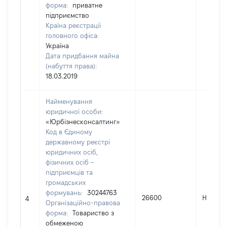
форма:
приватне
підприємство
Країна реєстрації
головного офіса:
Україна
Дата придбання майна
(набуття права):
18.03.2019
Найменування
юридичної особи:
«Юрбізнесконсалтинг»
Код в Єдиному
державному реєстрі
юридичних осіб,
фізичних осіб –
підприємців та
громадських
формувань:
30244763
26600
Не пер
4
Організаційно-правова
форма:
Товариство з
обмеженою