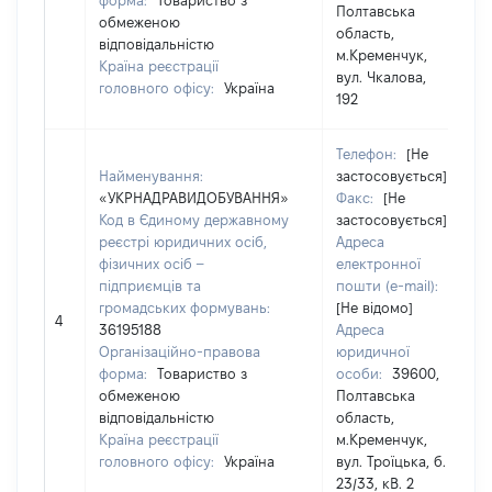
форма:
Товариство з
Полтавська
обмеженою
область,
відповідальністю
м.Кременчук,
Країна реєстрації
вул. Чкалова,
головного офісу:
Україна
192
Телефон:
[Не
Найменування:
застосовується]
«УКРНАДРАВИДОБУВАННЯ»
Факс:
[Не
Код в Єдиному державному
застосовується]
реєстрі юридичних осіб,
Адреса
фізичних осіб –
електронної
підприємців та
пошти (e-mail):
громадських формувань:
[Не відомо]
4
36195188
Адреса
Організаційно-правова
юридичної
форма:
Товариство з
особи:
39600,
обмеженою
Полтавська
відповідальністю
область,
Країна реєстрації
м.Кременчук,
головного офісу:
Україна
вул. Троїцька, б.
23/33, кВ. 2