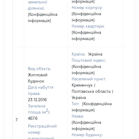
інформація]
земельної
Номер корпусу:
ділянки):
[Конфіденційна
[Конфіденційна
інформація]
інформація]
Номер квартири:
[Конфіденційна
інформація]
Країна:
Україна
Поштовий індекс:
[Конфіденційна
Вид об'єкта:
інформація]
Житловий
Населений пункт:
будинок
Кременчук /
Дата набуття
Полтавська область /
права:
Україна
23.12.2016
Тип:
[Конфіденційна
Загальна
інформація]
2
площа (м
):
Назва:
467.6
95150
7
[Конфіденційна
Реєстраційний
інформація]
номер
Номер будинку:
(кадастровий