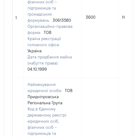
фізичних осіб –
підприємців та
громадських
3600
Не пер
1
формувань:
30613580
Організаційно-правова
форма:
ТОВ
Країна реєстрації
головного офіса:
Україна
Дата придбання майна
(набуття права):
04.10.1999
Найменування
юридичної особи:
ТОВ
Придніпровська
Регіональна Група
Код в Єдиному
державному реєстрі
юридичних осіб,
фізичних осіб –
підприємців та