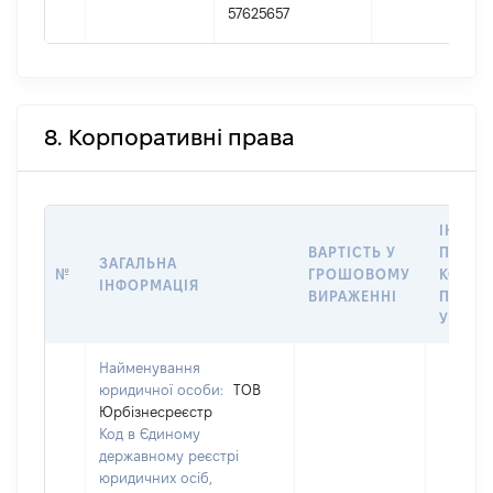
57625657
8. Корпоративні права
ІНФОР
ВАРТІСТЬ У
ПРО П
ЗАГАЛЬНА
№
ГРОШОВОМУ
КОРПО
ІНФОРМАЦІЯ
ВИРАЖЕННІ
ПРАВ 
УПРАВ
Найменування
юридичної особи:
ТОВ
Юрбізнесреєстр
Код в Єдиному
державному реєстрі
юридичних осіб,