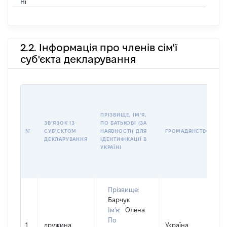
Ні
2.2. Інформація про членів сім'ї
суб'єкта декларування
П
І
Б
ПРІЗВИЩЕ, ІМʼЯ,
І
ЗВʼЯЗОК ІЗ
ПО БАТЬКОВІ (ЗА
№
СУБʼЄКТОМ
НАЯВНОСТІ) ДЛЯ
ГРОМАДЯНСТВО
У
ДЕКЛАРУВАННЯ
ІДЕНТИФІКАЦІЇ В
Д
УКРАЇНІ
Прізвище:
Барчук
Ім'я:
Олена
По
1
дружина
Україна
Д