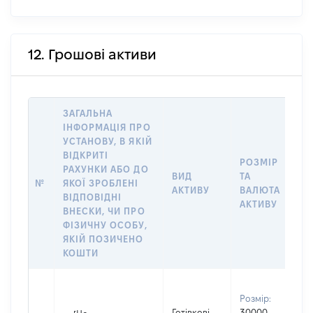
12. Грошові активи
ЗАГАЛЬНА
ІНФОРМАЦІЯ ПРО
УСТАНОВУ, В ЯКІЙ
ВІДКРИТІ
РОЗМІР
І
РАХУНКИ АБО ДО
ВИД
ТА
О
№
ЯКОЇ ЗРОБЛЕНІ
АКТИВУ
ВАЛЮТА
Н
ВІДПОВІДНІ
АКТИВУ
П
ВНЕСКИ, ЧИ ПРО
ФІЗИЧНУ ОСОБУ,
ЯКІЙ ПОЗИЧЕНО
КОШТИ
В
Розмір:
д
Готівкові
30000
П