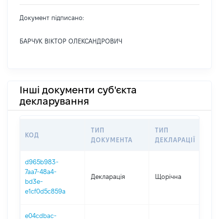
Документ підписано:
БАРЧУК ВІКТОР ОЛЕКСАНДРОВИЧ
Інші документи суб'єкта
декларування
ТИП
ТИП
КОД
П
ДОКУМЕНТА
ДЕКЛАРАЦІЇ
d965b983-
7aa7-48a4-
Декларація
Щорічна
2
bd3e-
e1cf0d5c859a
e04cdbac-