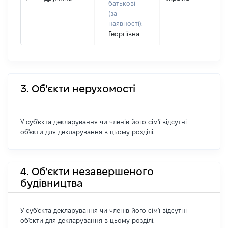
батькові
(за
наявності):
Георгіївна
3. Об'єкти нерухомості
У суб'єкта декларування чи членів його сім'ї відсутні
об'єкти для декларування в цьому розділі.
4. Об'єкти незавершеного
будівництва
У суб'єкта декларування чи членів його сім'ї відсутні
об'єкти для декларування в цьому розділі.