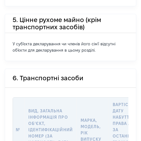
5. Цінне рухоме майно (крім
транспортних засобів)
У суб'єкта декларування чи членів його сім'ї відсутні
об'єкти для декларування в цьому розділі.
6. Транспортні засоби
ВАРТІСТЬ Н
ВИД, ЗАГАЛЬНА
ДАТУ
ІНФОРМАЦІЯ ПРО
НАБУТТЯ
МАРКА,
ОБʼЄКТ,
ПРАВА АБО
МОДЕЛЬ,
№
ІДЕНТИФІКАЦІЙНИЙ
ЗА
РІК
НОМЕР (ЗА
ОСТАННЬО
ВИПУСКУ