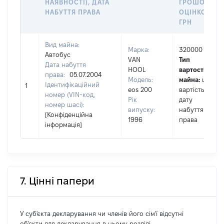
НАЯВНОСТІ), ДАТА
ГРОШОВОЮ
НАБУТТЯ ПРАВА
ОЦІНКОЮ,
ГРН
Вид майна:
Марка:
320000
Автобус
VAN
Тип
Дата набуття
HOOL
вартості
права:
05.07.2004
Модель:
майна:
це
Ідентифікаційний
1
eos 200
вартість на
номер (VIN-код,
Рік
дату
номер шасі):
випуску:
набуття
[Конфіденційна
1996
права
інформація]
7. Цінні папери
У суб'єкта декларування чи членів його сім'ї відсутні
об'єкти для декларування в цьому розділі.