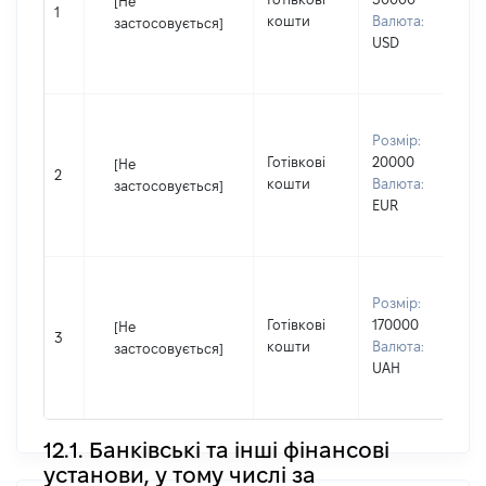
[Не
1
кошти
Валюта:
І
застосовується]
USD
П
н
В
Розмір:
д
Готівкові
20000
П
[Не
2
кошти
Валюта:
І
застосовується]
EUR
П
н
В
Розмір:
д
Готівкові
170000
П
[Не
3
кошти
Валюта:
І
застосовується]
UAH
П
н
12.1. Банківські та інші фінансові
установи, у тому числі за