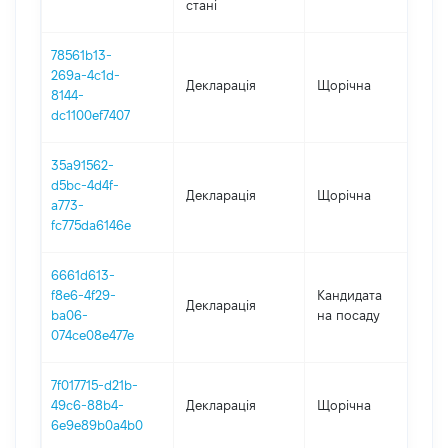
стані
78561b13-
269a-4c1d-
Декларація
Щорічна
2
8144-
dc1100ef7407
35a91562-
d5bc-4d4f-
Декларація
Щорічна
2
a773-
fc775da6146e
6661d613-
f8e6-4f29-
Кандидата
Декларація
2
ba06-
на посаду
074ce08e477e
7f017715-d21b-
49c6-88b4-
Декларація
Щорічна
2
6e9e89b0a4b0