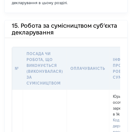
декларування в цьому розділі.
15. Робота за сумісництвом суб’єкта
декларування
ПОСАДА ЧИ
РОБОТА, ЩО
ІНФОРМА
ВИКОНУЄТЬСЯ
ПРО МІС
№
ОПЛАЧУВАНІСТЬ
(ВИКОНУВАЛАСЯ)
РОБОТИ 
ЗА
СУМІСН
СУМІСНИЦТВОМ
Юридичн
особа,
зареєстро
в Україні
Код в Єди
державно
реєстрі