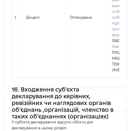
юридични
осіб, фізи
Доцент
Оплачувана
осіб –
1
підприємц
громадськ
формуван
05477296
Найменув
ЛУЦЬКИЙ
НАЦІОНА
ТЕХНІЧНИ
УНІВЕРСИ
16. Входження суб’єкта
декларування до керівних,
ревізійних чи наглядових органів
об’єднань ,організацій, членство в
таких об’єднаннях (організаціях)
У суб'єкта декларування відсутні об'єкти для
декларування в цьому розділі.