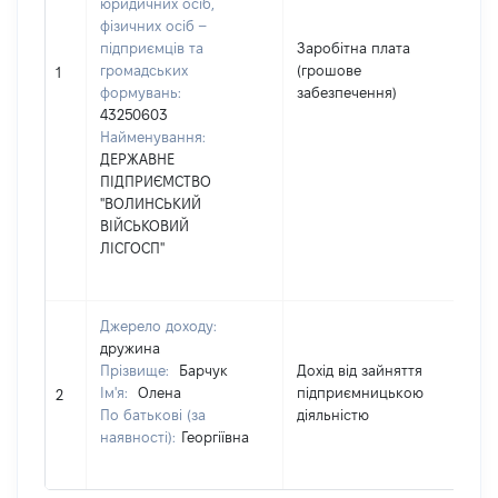
юридичних осіб,
фізичних осіб –
підприємців та
Заробітна плата
громадських
(грошове
232
1
формувань:
забезпечення)
43250603
Найменування:
ДЕРЖАВНЕ
ПІДПРИЄМСТВО
"ВОЛИНСЬКИЙ
ВІЙСЬКОВИЙ
ЛІСГОСП"
Джерело доходу:
дружина
Прізвище:
Барчук
Дохід від зайняття
Ім'я:
Олена
підприємницькою
408
2
По батькові (за
діяльністю
наявності):
Георгіївна