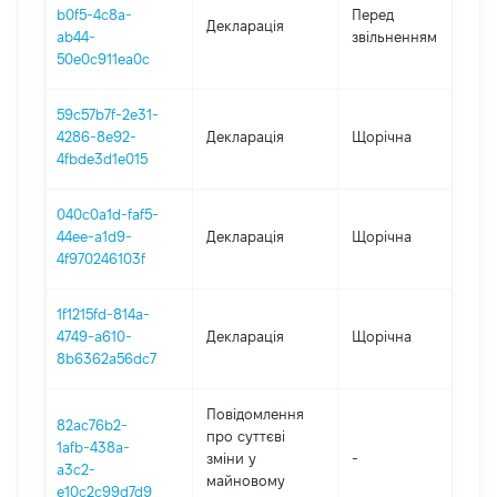
0
b0f5-4c8a-
Перед
Декларація
-
ab44-
звільненням
2
50e0c911ea0c
59c57b7f-2e31-
4286-8e92-
Декларація
Щорічна
2
4fbde3d1e015
040c0a1d-faf5-
44ee-a1d9-
Декларація
Щорічна
2
4f970246103f
1f1215fd-814a-
4749-a610-
Декларація
Щорічна
2
8b6362a56dc7
Повідомлення
82ac76b2-
про суттєві
1afb-438a-
зміни y
-
2
a3c2-
майновому
e10c2c99d7d9