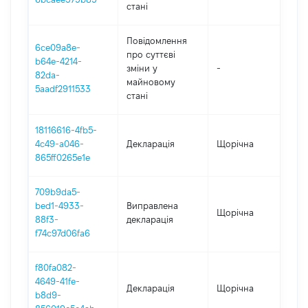
стані
Повідомлення
6ce09a8e-
про суттєві
b64e-4214-
зміни y
-
202
82da-
майновому
5aadf2911533
стані
18116616-4fb5-
4c49-a046-
Декларація
Щорічна
202
865ff0265e1e
709b9da5-
bed1-4933-
Виправлена
Щорічна
202
88f3-
декларація
f74c97d06fa6
f80fa082-
4649-41fe-
Декларація
Щорічна
202
b8d9-