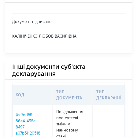
Документ підписано:
КАЛІНІЧЕНКО ЛЮБОВ ВАСИЛІВНА
Інші документи суб'єкта
декларування
ТИП
ТИП
КОД
ПЕ
ДОКУМЕНТА
ДЕКЛАРАЦІЇ
Повідомлення
7ac7dd59-
про суттєві
86e4-435e-
зміни y
-
202
8497-
майновому
a07b51120518
стані