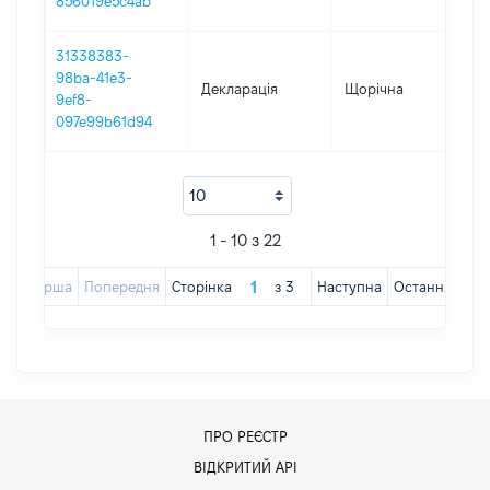
856019e5c4ab
31338383-
98ba-41e3-
Декларація
Щорічна
202
9ef8-
097e99b61d94
1 - 10 з 22
Перша
Попередня
Сторінка
з
3
Наступна
Остання
ПРО РЕЄСТР
ВІДКРИТИЙ АРІ