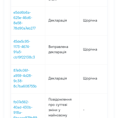
e5dd6b6a-
625e-46d6-
Декларація
Щорічна
202
8e58-
78d90a7eb277
45de5c95-
1173-4674-
Виправлена
Щорічна
202
91a5-
декларація
cb19f22138c3
87e9c06f-
a959-4d28-
Декларація
Щорічна
202
9c38-
8c7ba608755b
Повідомлення
fb07e562-
про суттєві
40ad-430b-
зміни y
-
202
918a-
майновому
6bcaee979b89