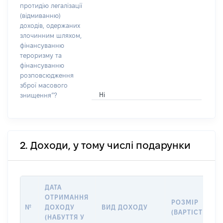
протидію легалізації
(відмиванню)
доходів, одержаних
злочинним шляхом,
фінансуванню
тероризму та
фінансуванню
розповсюдження
зброї масового
Ні
знищення”?
2. Доходи, у тому числі подарунки
ДАТА
ОТРИМАННЯ
РОЗМІР
№
ДОХОДУ
ВИД ДОХОДУ
(ВАРТІСТЬ)
(НАБУТТЯ У