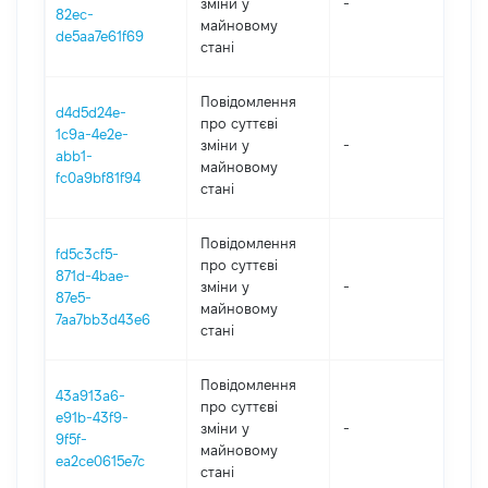
зміни y
-
202
82ec-
майновому
de5aa7e61f69
стані
Повідомлення
d4d5d24e-
про суттєві
1c9a-4e2e-
зміни y
-
202
abb1-
майновому
fc0a9bf81f94
стані
Повідомлення
fd5c3cf5-
про суттєві
871d-4bae-
зміни y
-
202
87e5-
майновому
7aa7bb3d43e6
стані
Повідомлення
43a913a6-
про суттєві
e91b-43f9-
зміни y
-
202
9f5f-
майновому
ea2ce0615e7c
стані