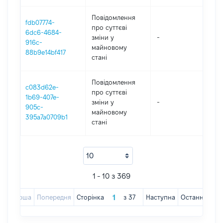
Повідомлення
fdb07774-
про суттєві
6dc6-4684-
зміни y
-
202
916c-
майновому
88b9e14bf417
стані
Повідомлення
c083d62e-
про суттєві
1b69-407e-
зміни y
-
202
905c-
майновому
395a7a0709b1
стані
1 - 10 з 369
Перша
Попередня
Сторінка
з
37
Наступна
Остання