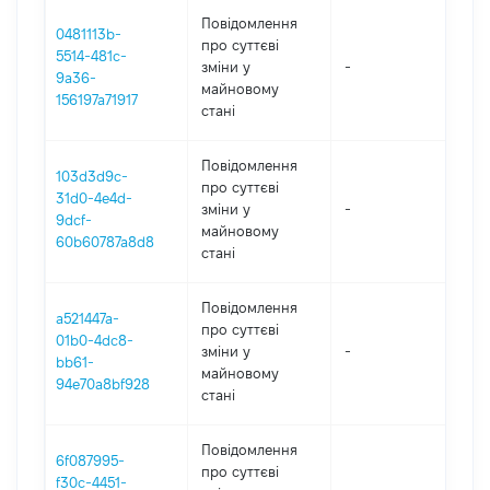
Повідомлення
0481113b-
про суттєві
5514-481c-
зміни y
-
202
9a36-
майновому
156197a71917
стані
Повідомлення
103d3d9c-
про суттєві
31d0-4e4d-
зміни y
-
202
9dcf-
майновому
60b60787a8d8
стані
Повідомлення
a521447a-
про суттєві
01b0-4dc8-
зміни y
-
202
bb61-
майновому
94e70a8bf928
стані
Повідомлення
6f087995-
про суттєві
f30c-4451-