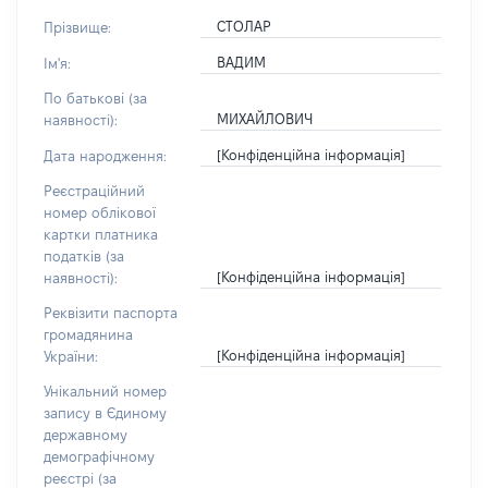
СТОЛАР
Прізвище:
ВАДИМ
Ім'я:
По батькові (за
МИХАЙЛОВИЧ
наявності):
[Конфіденційна інформація]
Дата народження:
Реєстраційний
номер облікової
картки платника
податків (за
[Конфіденційна інформація]
наявності):
Реквізити паспорта
громадянина
[Конфіденційна інформація]
України:
Унікальний номер
запису в Єдиному
державному
демографічному
реєстрі (за