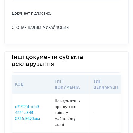
Документ підписано:
СТОЛАР ВАДИМ МИХАЙЛОВИЧ
Інші документи суб'єкта
декларування
ТИП
ТИП
КОД
ПЕ
ДОКУМЕНТА
ДЕКЛАРАЦІЇ
Повідомлення
c717f2fd-dfc9-
про суттєві
422f-a843-
зміни y
-
202
5231d7670eea
майновому
стані