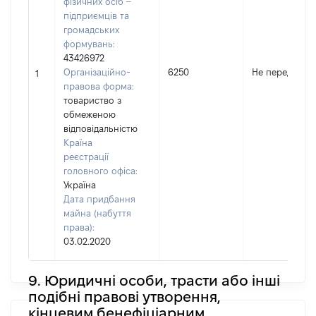
фізичних осіб –
підприємців та
громадських
формувань:
43426972
Організаційно-
6250
Не передано
1
правова форма:
товариство з
обмеженою
відповідальністю
Країна
реєстрації
головного офіса:
Україна
Дата придбання
майна (набуття
права):
03.02.2020
9. Юридичні особи, трасти або інші
подібні правові утворення,
кінцевим бенефіціарним