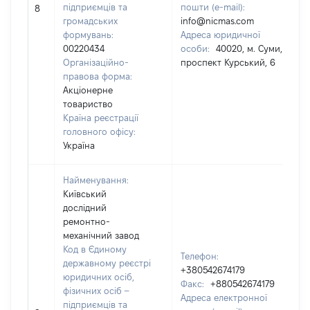
підприємців та
пошти (e-mail):
8
громадських
info@nicmas.com
формувань:
Адреса юридичної
00220434
особи:
40020, м. Суми,
Організаційно-
проспект Курський, 6
правова форма:
Акціонерне
товариство
Країна реєстрації
головного офісу:
Україна
Найменування:
Київський
дослідний
ремонтно-
механічний завод
Код в Єдиному
Телефон:
державному реєстрі
+380542674179
юридичних осіб,
Факс:
+880542674179
фізичних осіб –
Адреса електронної
підприємців та