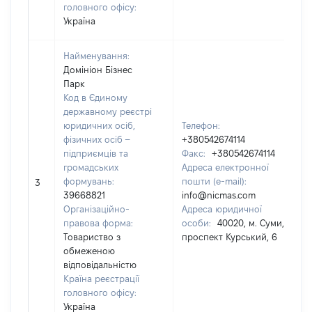
головного офісу:
Україна
Найменування:
Домініон Бізнес
Парк
Код в Єдиному
державному реєстрі
юридичних осіб,
Телефон:
фізичних осіб –
+380542674114
підприємців та
Факс:
+380542674114
громадських
Адреса електронної
формувань:
пошти (e-mail):
3
39668821
info@nicmas.com
Організаційно-
Адреса юридичної
правова форма:
особи:
40020, м. Суми,
Товариство з
проспект Курський, 6
обмеженою
відповідальністю
Країна реєстрації
головного офісу:
Україна