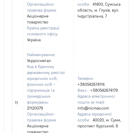
Організаційно-
особи:
41400, Сумська
правова форма:
область, м. Глухів, вул.
Акціонерне
Індустріальна, 7
товариство
Країна реєстрації
головного офісу:
Україна
Найменування:
Укрросметал
Код в Єдиному
державному реєстрі
юридичних осіб,
Телефон:
фізичних осіб –
+380542674114
підприємців та
Факс:
+380542674179
громадських
Адреса електронної
формувань:
пошти (e-mail):
11
21120079
info@nicmas.com
Організаційно-
Адреса юридичної
правова форма:
особи:
40020, м. Суми,
Акціонерне
проспект Курський, 6
товариство