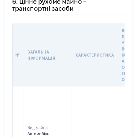
6. Цінне рухоме майно -
транспортні засоби
ВАРТІС
ДАТУ 
У ВЛАС
ВОЛОД
ЗАГАЛЬНА
№
ХАРАКТЕРИСТИКА
КОРИС
ІНФОРМАЦІЯ
АБО З
ОСТА
ГРОШ
ОЦІНК
Вид майна:
Автомобіль