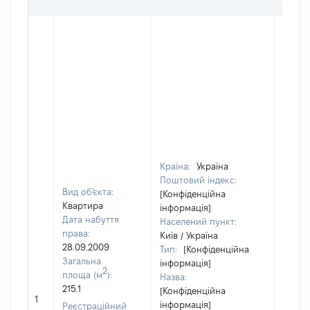
ОЦІ
Країна:
Україна
Поштовий індекс:
Вид об'єкта:
[Конфіденційна
Квартира
інформація]
Дата набуття
Населений пункт:
права:
Київ / Україна
28.09.2009
Тип:
[Конфіденційна
Загальна
інформація]
2
площа (м
):
Назва:
215.1
[Конфіденційна
11443
1
інформація]
Реєстраційний