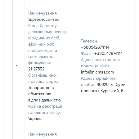
Найменування:
Укртехносинтез
Код в Єдиному
державному реєстрі
юридичних осіб,
Телефон:
фізичних осіб –
+380542674114
підприємців та
Факс:
+380542674114
громадських
Адреса електронної
формувань:
пошти (e-mail):
4
21127532
info@nicmas.com
Організаційно-
Адреса юридичної
правова форма:
особи:
40020, м. Суми,
Товариство з
проспект Курський, 6
обмеженою
відповідальністю
Країна реєстрації
головного офісу:
Україна
Найменування: