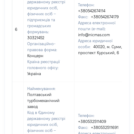
державному реєстрі
Телефон:
юридичних осіб,
+380542674114
фізичних осіб –
Факс:
+380542674179
підприємців та
Адреса електронної
громадських
пошти (e-mail):
6
формувань:
info@nicmas.com
30321452
Адреса юридичної
Організаційно-
особи:
40020, м. Суми,
правова форма:
проспект Курський, 6
Концерн
Країна реєстрації
головного офісу:
Україна
Найменування:
Полтавський
турбомеханічний
завод
Код в Єдиному
Телефон:
державному реєстрі
+380532511409
юридичних осіб,
Факс:
+380532511691
фізичних осіб –
Адреса електронної