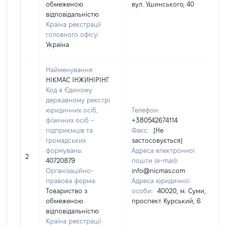
обмеженою
вул. Ушинського, 40
відповідальністю
Країна реєстрації
головного офісу:
Україна
Найменування:
НІКМАС ІНЖИНІРІНГ
Код в Єдиному
державному реєстрі
юридичних осіб,
Телефон:
фізичних осіб –
+380542674114
підприємців та
Факс:
[Не
громадських
застосовується]
формувань:
Адреса електронної
2
40720879
пошти (e-mail):
Організаційно-
info@nicmas.com
правова форма:
Адреса юридичної
Товариство з
особи:
40020, м. Суми,
обмеженою
проспект Курський, 6
відповідальністю
Країна реєстрації