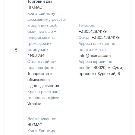
Торговий дім
НІКМАС
Код в Єдиному
державному реєстрі
юридичних осіб,
Телефон:
фізичних осіб –
+380542674179
підприємців та
Факс:
+380542674179
громадських
Адреса електронної
формувань:
пошти (e-mail):
5
41453234
info@nicmas.com
Організаційно-
Адреса юридичної
правова форма:
особи:
40020, м. Суми,
Товариство з
проспект Курський, 6
обмеженою
відповідальністю
Країна реєстрації
головного офісу:
Україна
Найменування:
НІКМАС
Код в Єдиному