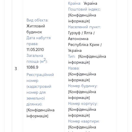
Країна:
Україна
Поштовий індекс:
[Конфіденційна
Вид об'єкта:
інформація]
Житловий
Населений пункт:
будинок
Гурзуф / Ялта /
Дата набуття
Автономна
права:
Республіка Крим /
11.05.2010
Україна
Загальна
Тип:
[Конфіденційна
2
площа (м
):
інформація]
1086.9
Назва:
[Не ві
3
[Конфіденційна
Реєстраційний
інформація]
номер
Номер будинку:
(кадастровий
[Конфіденційна
номер для
інформація]
земельної
Номер корпусу:
ділянки):
[Конфіденційна
[Конфіденційна
інформація]
інформація]
Номер квартири:
[Конфіденційна