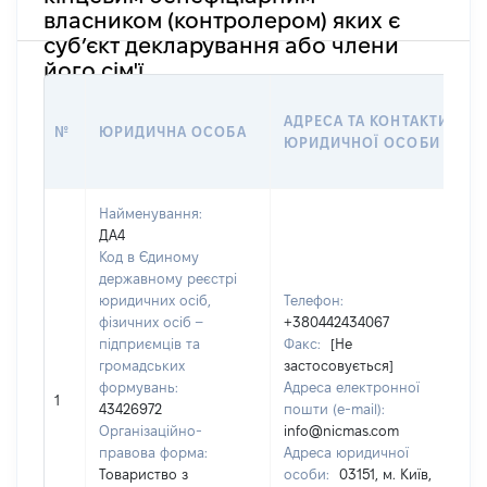
власником (контролером) яких є
суб’єкт декларування або члени
його сім'ї
АДРЕСА ТА КОНТАКТИ
№
ЮРИДИЧНА ОСОБА
ЮРИДИЧНОЇ ОСОБИ
Найменування:
ДА4
Код в Єдиному
державному реєстрі
юридичних осіб,
Телефон:
фізичних осіб –
+380442434067
підприємців та
Факс:
[Не
громадських
застосовується]
формувань:
Адреса електронної
1
43426972
пошти (e-mail):
Організаційно-
info@nicmas.com
правова форма:
Адреса юридичної
Товариство з
особи:
03151, м. Київ,