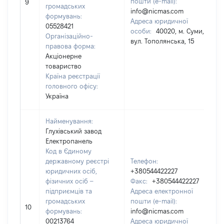
пошти (e-mail):
9
громадських
info@nicmas.com
формувань:
Адреса юридичної
05528421
особи:
40020, м. Суми,
Організаційно-
вул. Тополянська, 15
правова форма:
Акціонерне
товариство
Країна реєстрації
головного офісу:
Україна
Найменування:
Глухівський завод
Електропанель
Код в Єдиному
державному реєстрі
Телефон:
юридичних осіб,
+380544422227
фізичних осіб –
Факс:
+380544422227
підприємців та
Адреса електронної
громадських
пошти (e-mail):
10
формувань:
info@nicmas.com
00213764
Адреса юридичної