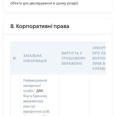
об'єкти для декларування в цьому розділі.
8. Корпоративні права
ІНФОРМАЦІ
ВАРТІСТЬ У
ПРО ПЕРЕДА
ЗАГАЛЬНА
№
ГРОШОВОМУ
КОРПОРАТИ
ІНФОРМАЦІЯ
ВИРАЖЕННІ
ПРАВ В
УПРАВЛІННЯ
Найменування
юридичної
особи:
ДА4
Код в Єдиному
державному
реєстрі
юридичних осіб,