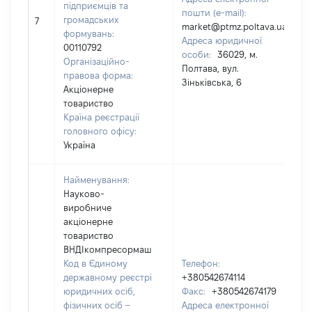
підприємців та
пошти (e-mail):
громадських
7
market@ptmz.poltava.ua
формувань:
Адреса юридичної
00110792
особи:
36029, м.
Організаційно-
Полтава, вул.
правова форма:
Зіньківська, 6
Акціонерне
товариство
Країна реєстрації
головного офісу:
Україна
Найменування:
Науково-
виробниче
акціонерне
товариство
ВНДІкомпресормаш
Код в Єдиному
Телефон:
державному реєстрі
+380542674114
юридичних осіб,
Факс:
+380542674179
фізичних осіб –
Адреса електронної