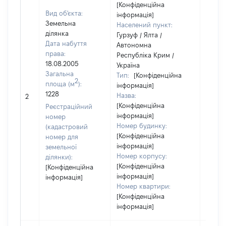
[Конфіденційна
Вид об'єкта:
інформація]
Земельна
Населений пункт:
ділянка
Гурзуф / Ялта /
Дата набуття
Автономна
права:
Республіка Крим /
18.08.2005
Україна
Загальна
Тип:
[Конфіденційна
2
площа (м
):
інформація]
1228
Назва:
13400
2
[Конфіденційна
Реєстраційний
інформація]
номер
Номер будинку:
(кадастровий
[Конфіденційна
номер для
інформація]
земельної
Номер корпусу:
ділянки):
[Конфіденційна
[Конфіденційна
інформація]
інформація]
Номер квартири:
[Конфіденційна
інформація]