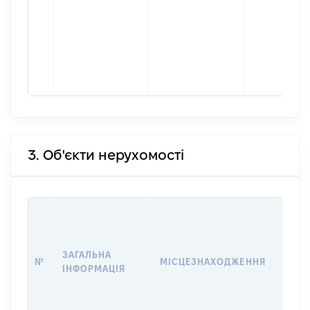
3. Об'єкти нерухомості
ВАРТ
ДАТУ
НАБУ
ЗАГАЛЬНА
ПРАВ
№
МІСЦЕЗНАХОДЖЕННЯ
ІНФОРМАЦІЯ
ЗА
ОСТ
ГРО