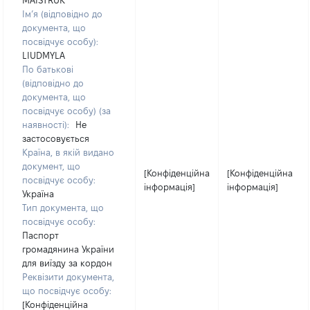
MAISTRUK
Ім’я (відповідно до
документа, що
посвідчує особу):
LIUDMYLA
По батькові
(відповідно до
документа, що
посвідчує особу) (за
наявності):
Не
застосовується
Країна, в якій видано
документ, що
[Конфіденційна
[Конфіденційна
посвідчує особу:
інформація]
інформація]
Україна
Тип документа, що
посвідчує особу:
Паспорт
громадянина України
для виїзду за кордон
Реквізити документа,
що посвідчує особу:
[Конфіденційна