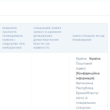
РЕКВІЗИТИ
УНІКАЛЬНИЙ НОМЕР
ПАСПОРТА
ЗАПИСУ В ЄДИНОМУ
ГРОМАДЯНИНА
ДЕРЖАВНОМУ
ЗАРЕЄСТРОВАНЕ МІСЦЕ
УКРАЇНИ /
ДЕМОГРАФІЧНОМУ
ПРОЖИВАННЯ
СВІДОЦТВО ПРО
РЕЄСТРІ (ЗА
НАРОДЖЕННЯ
НАЯВНОСТІ)
Країна:
Україна
Поштовий
індекс:
[Конфіденційна
інформація]
Автономна
Республіка
Крим/область/
місто зі
спеціальним
статусом: