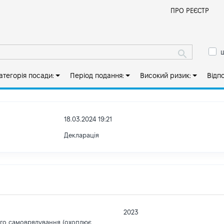
Й
ПРО РЕЄСТР
ш
атегорія посади:
Період подання:
Високий ризик:
Відп
18.03.2024 19:21
Декларація
2023
ого самоврядування (охоплює