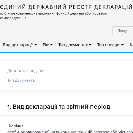
ЄДИНИЙ ДЕРЖАВНИЙ РЕЄСТР ДЕКЛАРАЦІ
осіб, уповноважених на виконання функцій держави або місцевого
самоврядування
Вид декларації:
Рік:
Тип документа:
Тип посади:
К
Дата та час подання:
Тип документа:
1. Вид декларації та звітний період
Щорічна
особи, уповноваженої на виконання функцій держави або місцев