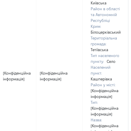
Київська
Район в області
та Автономній
Республіці
Крим:
Білоцерківський
Територіальна
громада:
Тетіївська
Тип населеного
пункту:
Село
Населений
[Конфіденційна
[Конфіденційна
пункт:
інформація]
інформація]
Кашперівка
Район у місті:
[Конфіденційна
інформація]
Тип:
[Конфіденційна
інформація]
Назва:
[Конфіденційна