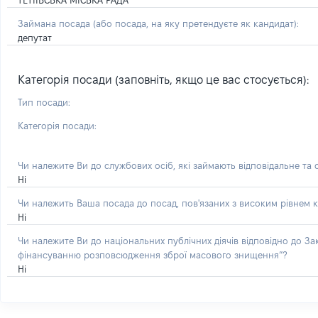
ТЕТІЇВСЬКА МІСЬКА РАДА
Займана посада
(або посада, на яку претендуєте як кандидат)
:
депутат
Категорія посади (заповніть, якщо це вас стосується):
Тип посади:
Категорія посади:
Чи належите Ви до службових осіб, які займають відповідальне та
Ні
Чи належить Ваша посада до посад, пов'язаних з високим рівнем к
Ні
Чи належите Ви до національних публічних діячів відповідно до З
фінансуванню розповсюдження зброї масового знищення”?
Ні