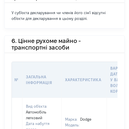
У суб'єкта декларування чи членів його сім'ї відсутні
об'єкти для декларування в цьому розділі.
6. Цінне рухоме майно -
транспортні засоби
ВАРТІСТ
ДАТУ НА
ЗАГАЛЬНА
№
ХАРАКТЕРИСТИКА
У ВЛАСНІ
ІНФОРМАЦІЯ
ВОЛОДІН
КОРИСТ
Вид об'єкта:
Автомобіль
легковий
Марка:
Dodge
Дата набуття
Модель: