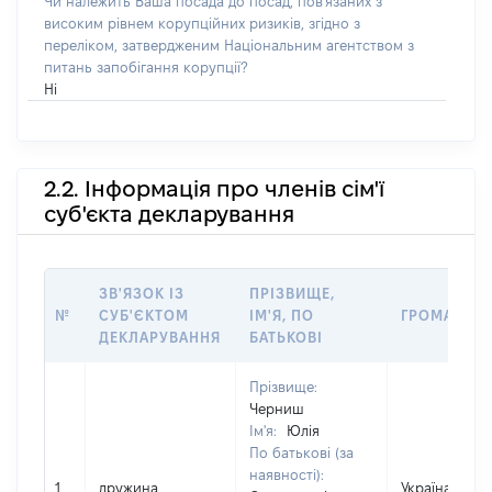
Чи належить Ваша посада до посад, пов'язаних з
високим рівнем корупційних ризиків, згідно з
переліком, затвердженим Національним агентством з
питань запобігання корупції?
Ні
2.2. Інформація про членів сім'ї
суб'єкта декларування
ЗВ'ЯЗОК ІЗ
ПРІЗВИЩЕ,
№
СУБ'ЄКТОМ
ІМ'Я, ПО
ГРОМАДЯН
ДЕКЛАРУВАННЯ
БАТЬКОВІ
Прізвище:
Черниш
Ім'я:
Юлія
По батькові (за
наявності):
1
дружина
Україна