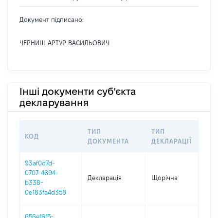
Документ підписано:
ЧЕРНИШ АРТУР ВАСИЛЬОВИЧ
Інші документи суб'єкта
декларування
ТИП
ТИП
КОД
П
ДОКУМЕНТА
ДЕКЛАРАЦІЇ
93af0d7d-
0707-4694-
Декларація
Щорічна
20
b338-
0e183fa4d358
656ef6f5-