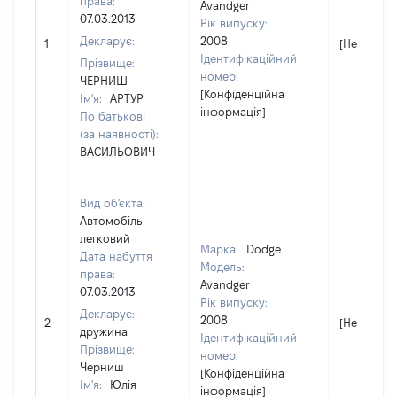
права:
Avandger
07.03.2013
Рік випуску:
Декларує:
2008
1
[Не відомо
Ідентифікаційний
Прізвище:
номер:
ЧЕРНИШ
[Конфіденційна
Ім'я:
АРТУР
інформація]
По батькові
(за наявності):
ВАСИЛЬОВИЧ
Вид об'єкта:
Автомобіль
легковий
Марка:
Dodge
Дата набуття
Модель:
права:
Avandger
07.03.2013
Рік випуску:
Декларує:
2008
2
[Не відомо
дружина
Ідентифікаційний
Прізвище:
номер:
Черниш
[Конфіденційна
Ім'я:
Юлія
інформація]