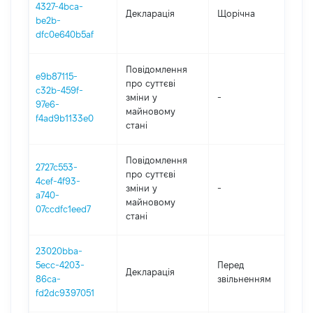
4327-4bca-
Декларація
Щорічна
20
be2b-
dfc0e640b5af
Повідомлення
e9b87115-
про суттєві
c32b-459f-
зміни y
-
20
97e6-
майновому
f4ad9b1133e0
стані
Повідомлення
2727c553-
про суттєві
4cef-4f93-
зміни y
-
20
a740-
майновому
07ccdfc1eed7
стані
23020bba-
01
5ecc-4203-
Перед
Декларація
-
86ca-
звільненням
01
fd2dc9397051