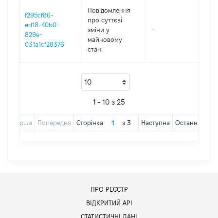
Повідомлення
f295cf86-
про суттєві
ed18-40b0-
зміни y
-
20
829e-
майновому
031a1cf28376
стані
1 - 10 з 25
Перша
Попередня
Сторінка
з
3
Наступна
Остання
ПРО РЕЄСТР
ВІДКРИТИЙ АРІ
СТАТИСТИЧНІ ДАНІ