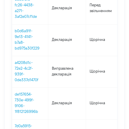
01
fc26-4438-
Перед
Декларація
-
a271-
звільненням
20
3af2e07cf1de
b0d6a91f-
9e13-4141-
Декларація
Щорічна
20
b7a8-
bd975a30f229
a4208d1c-
72e2-4c2f-
Виправлена
Щорічна
20
939f-
декларація
0de337d1470f
de157654-
730e-499f-
Декларація
Щорічна
20
9106-
1f812126996b
7d0a5915-