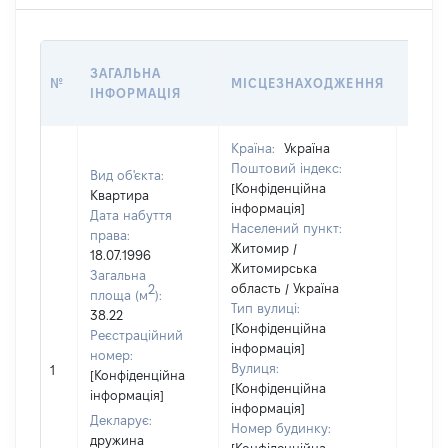
ВАРТ
ЗАГАЛЬНА
№
МІСЦЕЗНАХОДЖЕННЯ
НА Д
ІНФОРМАЦІЯ
НАБУ
Країна:
Україна
Поштовий індекс:
Вид об'єкта:
[Конфіденційна
Квартира
інформація]
Дата набуття
Населений пункт:
права:
Житомир /
18.07.1996
Житомирська
Загальна
область / Україна
2
площа (м
):
Тип вулиці:
38.22
[Конфіденційна
Реєстраційний
інформація]
[Член 
номер:
Вулиця:
1
не на
[Конфіденційна
[Конфіденційна
інфор
інформація]
інформація]
Декларує:
Номер будинку:
дружина