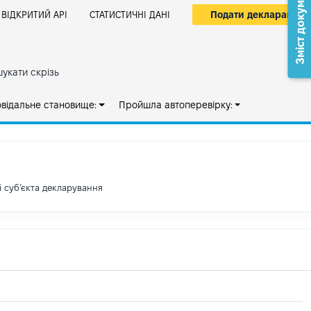
Зміст документа
Подати декларацію
ВІДКРИТИЙ АРІ
СТАТИСТИЧНІ ДАНІ
укати скрізь
овідальне становище:
Пройшла автоперевірку:
і субʼєкта декларування