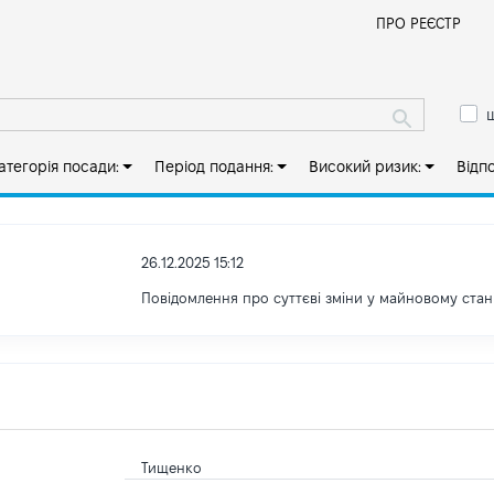
Й
ПРО РЕЄСТР
ш
атегорія посади:
Період подання:
Високий ризик:
Відп
26.12.2025 15:12
Повідомлення про суттєві зміни у майновому стан
Тищенко