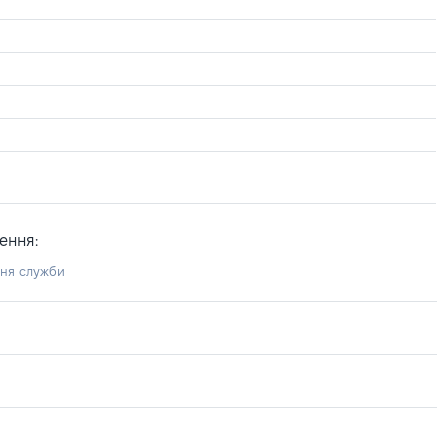
ення:
ння служби