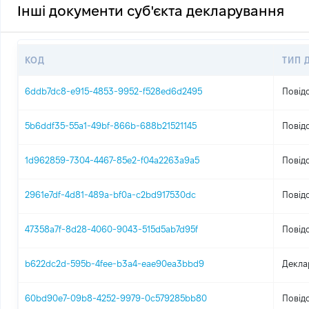
Інші документи суб'єкта декларування
КОД
ТИП 
6ddb7dc8-e915-4853-9952-f528ed6d2495
Повід
5b6ddf35-55a1-49bf-866b-688b21521145
Повід
1d962859-7304-4467-85e2-f04a2263a9a5
Повід
2961e7df-4d81-489a-bf0a-c2bd917530dc
Повід
47358a7f-8d28-4060-9043-515d5ab7d95f
Повід
b622dc2d-595b-4fee-b3a4-eae90ea3bbd9
Декла
60bd90e7-09b8-4252-9979-0c579285bb80
Повід