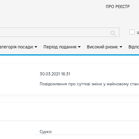
Й
ПРО РЕЄСТР
ш
атегорія посади:
Період подання:
Високий ризик:
Відп
30.03.2021 16:31
Повідомлення про суттєві зміни y майновому стан
Суркіс