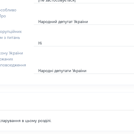
[Не застосовується]
 особливо
“Про
Народний депутат України
корупційних
ом з питань
Ні
кону України
ержаних
озповсюдження
Народні депутати України
екларування в цьому розділі.