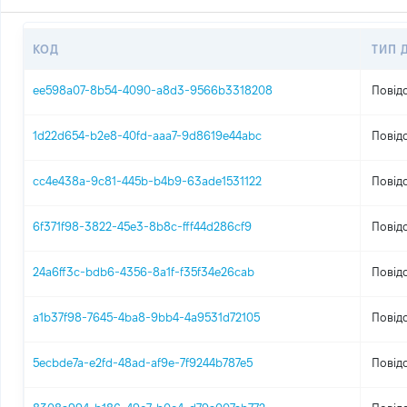
КОД
ТИП 
ee598a07-8b54-4090-a8d3-9566b3318208
Повід
1d22d654-b2e8-40fd-aaa7-9d8619e44abc
Повід
cc4e438a-9c81-445b-b4b9-63ade1531122
Повід
6f371f98-3822-45e3-8b8c-fff44d286cf9
Повід
24a6ff3c-bdb6-4356-8a1f-f35f34e26cab
Повід
a1b37f98-7645-4ba8-9bb4-4a9531d72105
Повід
5ecbde7a-e2fd-48ad-af9e-7f9244b787e5
Повід