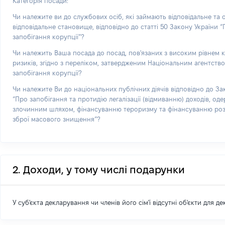
Категорія посади:
Чи належите ви до службових осіб, які займають відповідальне та
відповідальне становище, відповідно до статті 50 Закону України 
запобігання корупції”?
Чи належить Ваша посада до посад, пов'язаних з високим рівнем 
ризиків, згідно з переліком, затвердженим Національним агентств
запобігання корупції?
Чи належите Ви до національних публічних діячів відповідно до За
“Про запобігання та протидію легалізації (відмиванню) доходів, од
злочинним шляхом, фінансуванню тероризму та фінансуванню р
зброї масового знищення”?
2. Доходи, у тому числі подарунки
У суб'єкта декларування чи членів його сім'ї відсутні об'єкти для д