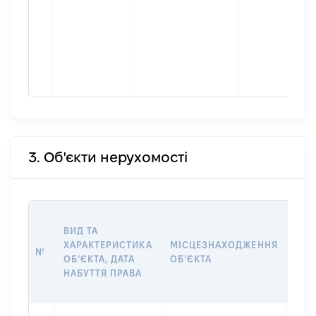
3. Об'єкти нерухомості
ВАР
ВИД ТА
ДАТ
ХАРАКТЕРИСТИКА
МІСЦЕЗНАХОДЖЕННЯ
ПРА
№
ОБʼЄКТА, ДАТА
ОБʼЄКТА
ОС
НАБУТТЯ ПРАВА
ГР
ОЦІ