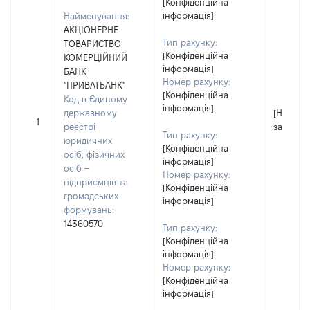
[Конфіденційна
інформація]
Найменування:
АКЦІОНЕРНЕ
Тип рахунку:
ТОВАРИСТВО
[Конфіденційна
КОМЕРЦІЙНИЙ
інформація]
БАНК
Номер рахунку:
"ПРИВАТБАНК"
[Конфіденційна
Код в Єдиному
інформація]
державному
[Не
1
реєстрі
застосо
Тип рахунку:
юридичних
[Конфіденційна
осіб, фізичних
інформація]
осіб –
Номер рахунку:
підприємців та
[Конфіденційна
громадських
інформація]
формувань:
14360570
Тип рахунку:
[Конфіденційна
інформація]
Номер рахунку:
[Конфіденційна
інформація]