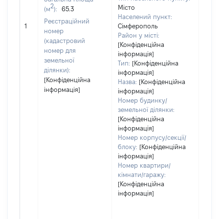
2
Місто
(м
):
65.3
Населений пункт:
[Не
Реєстраційний
1
Сімферополь
заст
номер
Район у місті:
(кадастровий
[Конфіденційна
номер для
інформація]
земельної
Тип:
[Конфіденційна
ділянки):
інформація]
[Конфіденційна
Назва:
[Конфіденційна
інформація]
інформація]
Номер будинку/
земельної ділянки:
[Конфіденційна
інформація]
Номер корпусу/секції/
блоку:
[Конфіденційна
інформація]
Номер квартири/
кімнати/гаражу:
[Конфіденційна
інформація]