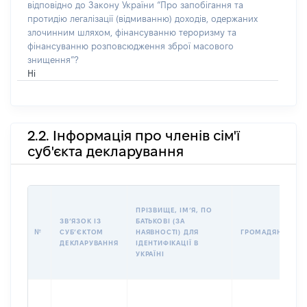
відповідно до Закону України “Про запобігання та
протидію легалізації (відмиванню) доходів, одержаних
злочинним шляхом, фінансуванню тероризму та
фінансуванню розповсюдження зброї масового
знищення”?
Ні
2.2. Інформація про членів сім'ї
суб'єкта декларування
ПРІЗВИЩЕ, ІМʼЯ, ПО
ЗВʼЯЗОК ІЗ
БАТЬКОВІ (ЗА
№
СУБʼЄКТОМ
НАЯВНОСТІ) ДЛЯ
ГРОМАДЯНСТВО
ДЕКЛАРУВАННЯ
ІДЕНТИФІКАЦІЇ В
УКРАЇНІ