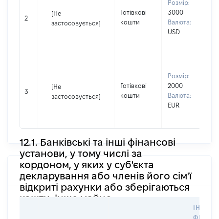
Розмір:
д
Готівкові
3000
П
[Не
2
кошти
Валюта:
І
застосовується]
USD
П
н
В
Розмір:
д
Готівкові
2000
П
[Не
3
кошти
Валюта:
І
застосовується]
EUR
П
н
12.1. Банківські та інші фінансові
установи, у тому числі за
кордоном, у яких у суб'єкта
декларування або членів його сім'ї
відкриті рахунки або зберігаються
кошти, інше майно
ІНФОР
ФІЗИЧН