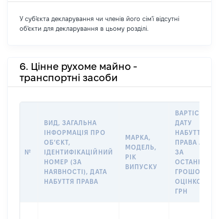
У суб'єкта декларування чи членів його сім'ї відсутні
об'єкти для декларування в цьому розділі.
6. Цінне рухоме майно -
транспортні засоби
ВАРТІСТЬ Н
ВИД, ЗАГАЛЬНА
ДАТУ
ІНФОРМАЦІЯ ПРО
НАБУТТЯ
МАРКА,
ОБʼЄКТ,
ПРАВА АБО
МОДЕЛЬ,
№
ІДЕНТИФІКАЦІЙНИЙ
ЗА
РІК
НОМЕР (ЗА
ОСТАННЬО
ВИПУСКУ
НАЯВНОСТІ), ДАТА
ГРОШОВОЮ
НАБУТТЯ ПРАВА
ОЦІНКОЮ,
ГРН