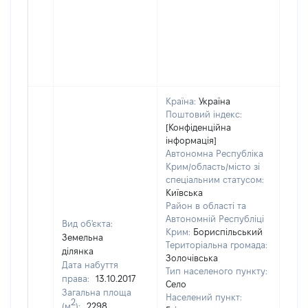
Країна:
Україна
Поштовий індекс:
[Конфіденційна
інформація]
Автономна Республіка
Крим/область/місто зі
спеціальним статусом:
Київська
Район в області та
Автономній Республіці
Вид об'єкта:
Крим:
Бориспільський
Земельна
Територіальна громада:
ділянка
Золочівська
Дата набуття
Тип населеного пункту:
права:
13.10.2017
Село
Загальна площа
Населений пункт:
2
(м
):
2298