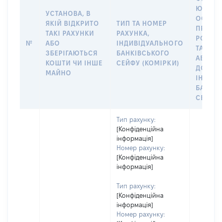
ЮРИДИ
УСТАНОВА, В
ОСОБУ,
ЯКІЙ ВІДКРИТО
ТИП ТА НОМЕР
ПРАВО
ТАКІ РАХУНКИ
РАХУНКА,
РОЗПО
№
АБО
ІНДИВІДУАЛЬНОГО
ТАКИМ
ЗБЕРІГАЮТЬСЯ
БАНКІВСЬКОГО
АБО М
КОШТИ ЧИ ІНШЕ
СЕЙФУ (КОМІРКИ)
ДО
МАЙНО
ІНДИВ
БАНКІ
СЕЙФУ 
Тип рахунку:
[Конфіденційна
інформація]
Номер рахунку:
[Конфіденційна
інформація]
Тип рахунку:
[Конфіденційна
інформація]
Номер рахунку: