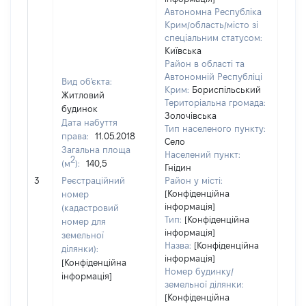
Автономна Республіка
Крим/область/місто зі
спеціальним статусом:
Київська
Район в області та
Автономній Республіці
Вид об'єкта:
Крим:
Бориспільський
Житловий
Територіальна громада:
будинок
Золочівська
Дата набуття
Тип населеного пункту:
права:
11.05.2018
Село
Загальна площа
148
Населений пункт:
2
(м
):
140,5
Тип 
Гнідин
обʼє
3
Реєстраційний
Район у місті:
варт
[Конфіденційна
номер
інформація]
набу
(кадастровий
Тип:
[Конфіденційна
номер для
інформація]
земельної
Назва:
[Конфіденційна
ділянки):
інформація]
[Конфіденційна
Номер будинку/
інформація]
земельної ділянки:
[Конфіденційна