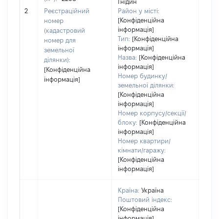
Гнідин
[Не
2
Реєстраційний
Район у місті:
заст
[Конфіденційна
номер
інформація]
(кадастровий
Тип:
[Конфіденційна
номер для
інформація]
земельної
Назва:
[Конфіденційна
ділянки):
інформація]
[Конфіденційна
Номер будинку/
інформація]
земельної ділянки:
[Конфіденційна
інформація]
Номер корпусу/секції/
блоку:
[Конфіденційна
інформація]
Номер квартири/
кімнати/гаражу:
[Конфіденційна
інформація]
Країна:
Україна
Поштовий індекс:
[Конфіденційна
інформація]