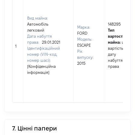
Вид майна:
Автомобіль
148295
Марка:
легковий
Тип
FORD
Дата набуття
вартості
Модель:
права:
29.01.2021
майна:
це
ESCAPE
1
Ідентифікаційний
вартість на
Рік
номер (VIN-код,
дату
випуску:
номер шасі):
набуття
2015
[Конфіденційна
права
інформація]
7. Цінні папери