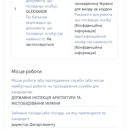
документа, що
громадянина України
посвідчує особу):
1
для виїзду за кордон
OLEKSANDR
Реквізити документа,
По батькові
що посвідчує особу:
(відповідно до
[Конфіденційна
документа, що
інформація]
посвідчує особу) (за
Ідентифікаційний
наявності):
Не
номер (за наявності):
застосовується
[Конфіденційна
інформація]
Місце роботи:
Місце роботи або проходження служби
(або місце
майбутньої роботи чи проходження служби для
кандидатів)
:
ДЕРЖАВНА ІНСПЕКЦІЯ АРХІТЕКТУРИ ТА
МІСТОБУДУВАННЯ УКРАЇНИ
Займана посада
(або посада, на яку претендуєте як
кандидат)
:
директор Департаменту