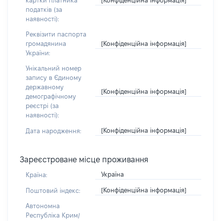
картки платника
податків (за
наявності):
Реквізити паспорта
[Конфіденційна інформація]
громадянина
України:
Унікальний номер
запису в Єдиному
державному
[Конфіденційна інформація]
демографічному
реєстрі (за
наявності):
[Конфіденційна інформація]
Дата народження:
Зареєстроване місце проживання
Україна
Країна:
[Конфіденційна інформація]
Поштовий індекс:
Автономна
Республіка Крим/