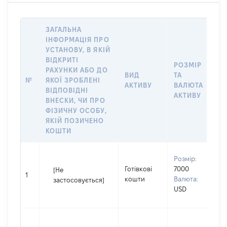
ЗАГАЛЬНА
ІНФОРМАЦІЯ ПРО
УСТАНОВУ, В ЯКІЙ
ВІДКРИТІ
РОЗМІР
І
РАХУНКИ АБО ДО
ВИД
ТА
О
№
ЯКОЇ ЗРОБЛЕНІ
АКТИВУ
ВАЛЮТА
Н
ВІДПОВІДНІ
АКТИВУ
П
ВНЕСКИ, ЧИ ПРО
ФІЗИЧНУ ОСОБУ,
ЯКІЙ ПОЗИЧЕНО
КОШТИ
В
Розмір:
П
Готівкові
7000
[Не
І
1
кошти
Валюта:
застосовується]
П
USD
н
В