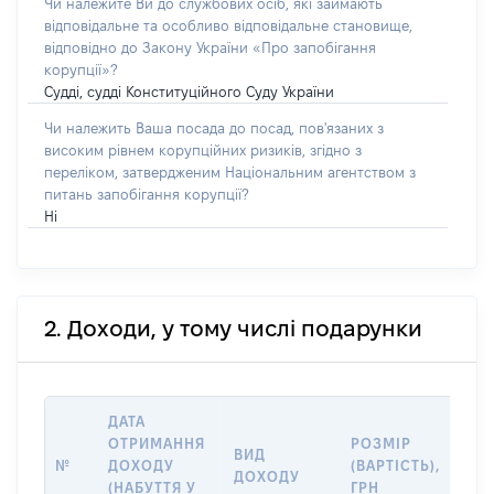
Чи належите Ви до службових осіб, які займають
відповідальне та особливо відповідальне становище,
відповідно до Закону України «Про запобігання
корупції»?
Судді, судді Конституційного Суду України
Чи належить Ваша посада до посад, пов'язаних з
високим рівнем корупційних ризиків, згідно з
переліком, затвердженим Національним агентством з
питань запобігання корупції?
Ні
2. Доходи, у тому числі подарунки
ДАТА
ІН
ОТРИМАННЯ
РОЗМІР
ВИД
ПР
№
ДОХОДУ
(ВАРТІСТЬ),
ДОХОДУ
(Д
(НАБУТТЯ У
ГРН