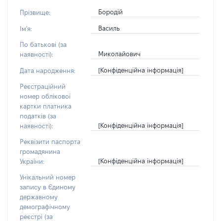
Бородій
Прізвище:
Василь
Ім'я:
По батькові (за
Миколайович
наявності):
[Конфіденційна інформація]
Дата народження:
Реєстраційний
номер облікової
картки платника
податків (за
[Конфіденційна інформація]
наявності):
Реквізити паспорта
громадянина
[Конфіденційна інформація]
України:
Унікальний номер
запису в Єдиному
державному
демографічному
реєстрі (за