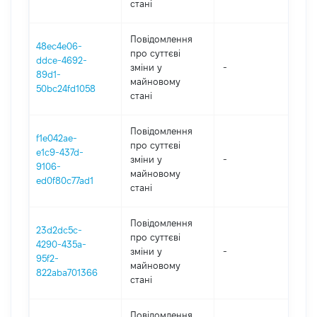
стані
Повідомлення
48ec4e06-
про суттєві
ddce-4692-
зміни y
-
202
89d1-
майновому
50bc24fd1058
стані
Повідомлення
f1e042ae-
про суттєві
e1c9-437d-
зміни y
-
202
9106-
майновому
ed0f80c77ad1
стані
Повідомлення
23d2dc5c-
про суттєві
4290-435a-
зміни y
-
202
95f2-
майновому
822aba701366
стані
Повідомлення