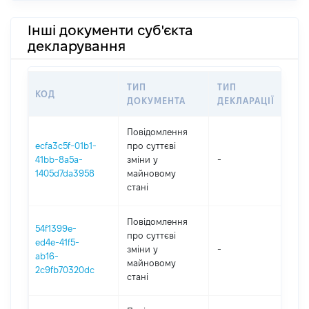
Інші документи суб'єкта
декларування
ТИП
ТИП
КОД
ПЕ
ДОКУМЕНТА
ДЕКЛАРАЦІЇ
Повідомлення
ecfa3c5f-01b1-
про суттєві
41bb-8a5a-
зміни y
-
202
1405d7da3958
майновому
стані
Повідомлення
54f1399e-
про суттєві
ed4e-41f5-
зміни y
-
202
ab16-
майновому
2c9fb70320dc
стані