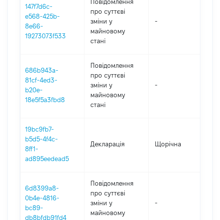
Повідомлення
147f7d6c-
про суттєві
e568-425b-
зміни y
-
202
8e66-
майновому
19273073f533
стані
Повідомлення
686b943a-
про суттєві
81cf-4ed3-
зміни y
-
202
b20e-
майновому
18e5f5a3fbd8
стані
19bc9fb7-
b5d5-4f4c-
Декларація
Щорічна
202
8ff1-
ad895eedead5
Повідомлення
6d8399a8-
про суттєві
0b4e-4816-
зміни y
-
202
bc89-
майновому
db8bfdb91fd4