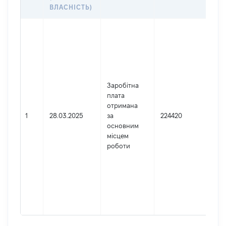
ДО
ВЛАСНІСТЬ)
Дже
Юр
осо
зар
в У
Най
Заробітна
ВЕ
плата
СУ
отримана
Код
1
28.03.2025
за
224420
де
основним
реє
місцем
юр
роботи
осі
осі
під
гро
фор
417