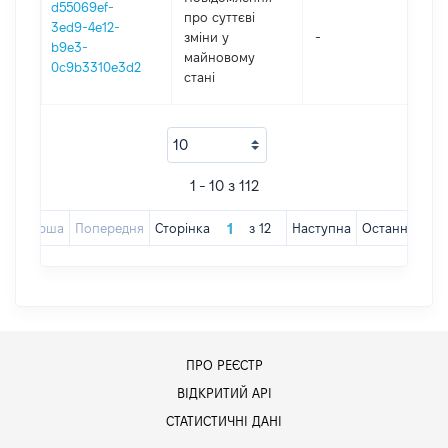
d55069ef-
про суттєві
3ed9-4e12-
зміни y
-
202
b9e3-
майновому
0c9b3310e3d2
стані
1 - 10 з 112
Перша
Попередня
Сторінка
з
12
Наступна
Остання
ПРО РЕЄСТР
ВІДКРИТИЙ АРІ
СТАТИСТИЧНІ ДАНІ