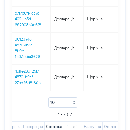
d7afb6fe-c37d-
4021-b5d1-
Декларація
Щорічна
2018
692908b0d6f8
30123a48-
ed71-4b84-
Декларація
Щорічна
2017
8b0e-
1b07daba8629
4dffe26d-25b1-
4876-b9ef-
Декларація
Щорічна
2016
27bd26d8180b
1 - 7 з 7
Перша
Попередня
Сторінка
з
1
Наступна
Остання