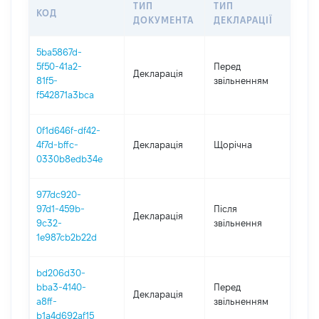
ТИП
ТИП
КОД
ПЕР
ДОКУМЕНТА
ДЕКЛАРАЦІЇ
5ba5867d-
5f50-41a2-
Перед
01.0
Декларація
81f5-
звільненням
- 11.
f542871a3bca
0f1d646f-df42-
4f7d-bffc-
Декларація
Щорічна
202
0330b8edb34e
977dc920-
97d1-459b-
Після
Декларація
2019
9c32-
звільнення
1e987cb2b22d
bd206d30-
01.0
bba3-4140-
Перед
Декларація
-
a8ff-
звільненням
09.0
b1a4d692af15