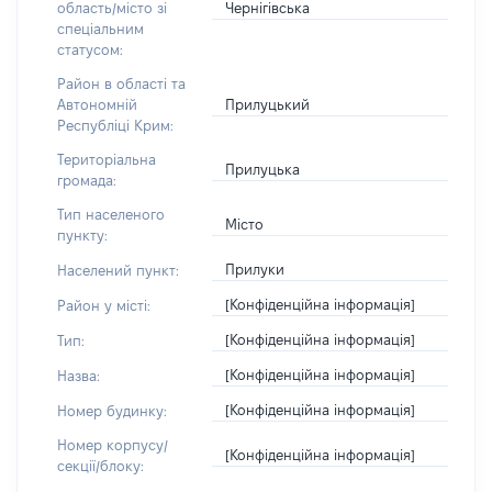
Чернігівська
область/місто зі
спеціальним
статусом:
Район в області та
Прилуцький
Автономній
Республіці Крим:
Територіальна
Прилуцька
громада:
Тип населеного
Місто
пункту:
Прилуки
Населений пункт:
[Конфіденційна інформація]
Район у місті:
[Конфіденційна інформація]
Тип:
[Конфіденційна інформація]
Назва:
[Конфіденційна інформація]
Номер будинку:
Номер корпусу/
[Конфіденційна інформація]
секції/блоку: