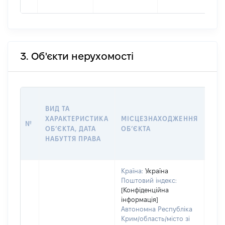
3. Об'єкти нерухомості
ВАР
ВИД ТА
ДАТ
ХАРАКТЕРИСТИКА
МІСЦЕЗНАХОДЖЕННЯ
ПРА
№
ОБʼЄКТА, ДАТА
ОБʼЄКТА
ОС
НАБУТТЯ ПРАВА
ГР
ОЦІ
Країна:
Україна
Поштовий індекс:
[Конфіденційна
інформація]
Автономна Республіка
Крим/область/місто зі