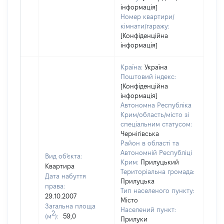
інформація]
Номер квартири/
кімнати/гаражу:
[Конфіденційна
інформація]
Країна:
Україна
Поштовий індекс:
[Конфіденційна
інформація]
Автономна Республіка
Крим/область/місто зі
спеціальним статусом:
Чернігівська
Район в області та
Автономній Республіці
Вид об'єкта:
Крим:
Прилуцький
Квартира
Територіальна громада:
Дата набуття
Прилуцька
права:
Тип населеного пункту:
29.10.2007
Місто
Загальна площа
Населений пункт:
2
(м
):
59,0
Прилуки
[Не