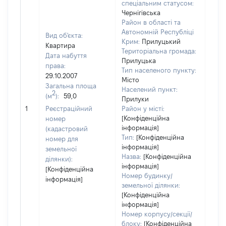
спеціальним статусом:
Чернігівська
Район в області та
Автономній Республіці
Вид об'єкта:
Крим:
Прилуцький
Квартира
Територіальна громада:
Дата набуття
Прилуцька
права:
Тип населеного пункту:
29.10.2007
Місто
Загальна площа
Населений пункт:
2
(м
):
59,0
Прилуки
[Не
1
Реєстраційний
Район у місті:
заст
[Конфіденційна
номер
інформація]
(кадастровий
Тип:
[Конфіденційна
номер для
інформація]
земельної
Назва:
[Конфіденційна
ділянки):
інформація]
[Конфіденційна
Номер будинку/
інформація]
земельної ділянки:
[Конфіденційна
інформація]
Номер корпусу/секції/
блоку:
[Конфіденційна