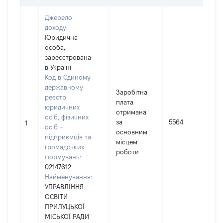
Джерело
доходу:
Юридична
особа,
зареєстрована
в Україні
Код в Єдиному
державному
Заробітна
реєстрі
плата
юридичних
отримана
осіб, фізичних
за
5564
1
осіб –
основним
підприємців та
місцем
громадських
роботи
формувань:
02147612
Найменування:
УПРАВЛІННЯ
ОСВІТИ
ПРИЛУЦЬКОЇ
МІСЬКОЇ РАДИ