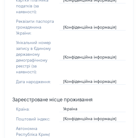
картки платника
податків (за
наявності):
Реквізити паспорта
[Конфіденційна інформація]
громадянина
України:
Унікальний номер
запису в Єдиному
державному
[Конфіденційна інформація]
демографічному
реєстрі (за
наявності):
[Конфіденційна інформація]
Дата народження:
Зареєстроване місце проживання
Україна
Країна:
[Конфіденційна інформація]
Поштовий індекс:
Автономна
Республіка Крим/