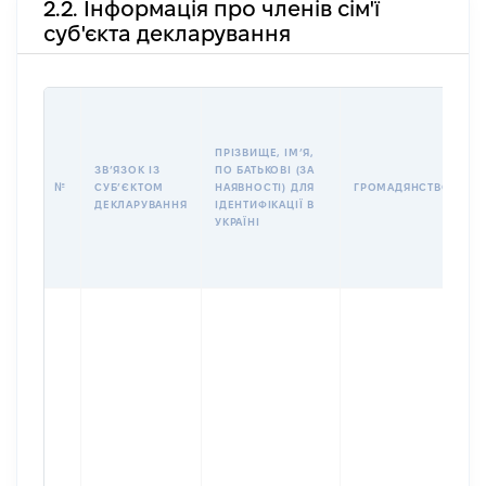
2.2. Інформація про членів сім'ї
суб'єкта декларування
П
І
Б
ПРІЗВИЩЕ, ІМʼЯ,
І
ЗВʼЯЗОК ІЗ
ПО БАТЬКОВІ (ЗА
№
СУБʼЄКТОМ
НАЯВНОСТІ) ДЛЯ
ГРОМАДЯНСТВО
У
ДЕКЛАРУВАННЯ
ІДЕНТИФІКАЦІЇ В
Д
УКРАЇНІ