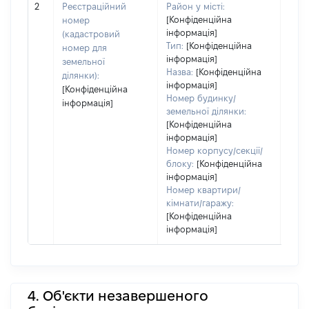
2
Реєстраційний
Район у місті:
заст
[Конфіденційна
номер
інформація]
(кадастровий
Тип:
[Конфіденційна
номер для
інформація]
земельної
Назва:
[Конфіденційна
ділянки):
інформація]
[Конфіденційна
Номер будинку/
інформація]
земельної ділянки:
[Конфіденційна
інформація]
Номер корпусу/секції/
блоку:
[Конфіденційна
інформація]
Номер квартири/
кімнати/гаражу:
[Конфіденційна
інформація]
4. Об'єкти незавершеного