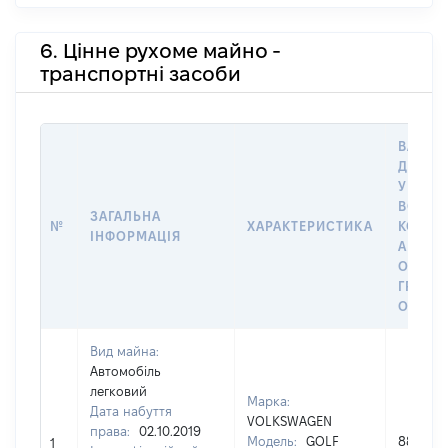
6. Цінне рухоме майно -
транспортні засоби
ВАРТІС
ДАТУ 
У ВЛАС
ВОЛОД
ЗАГАЛЬНА
№
ХАРАКТЕРИСТИКА
КОРИС
ІНФОРМАЦІЯ
АБО З
ОСТА
ГРОШ
ОЦІНК
Вид майна:
Автомобіль
легковий
Марка:
Дата набуття
VOLKSWAGEN
права:
02.10.2019
Модель:
GOLF
88200
1