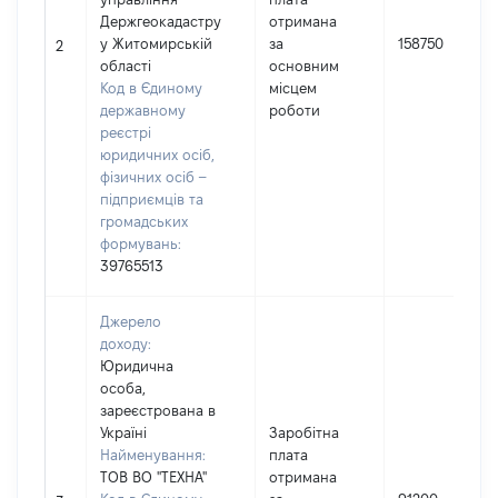
Держгеокадастру
отримана
у Житомирській
за
158750
2
області
основним
Код в Єдиному
місцем
державному
роботи
реєстрі
юридичних осіб,
фізичних осіб –
підприємців та
громадських
формувань:
39765513
Джерело
доходу:
Юридична
особа,
зареєстрована в
Україні
Заробітна
Найменування:
плата
ТОВ ВО "ТЕХНА"
отримана