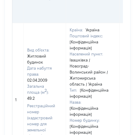
ОСТ
ГРО
ОЦІ
Країна:
Україна
Поштовий індекс:
[Конфіденційна
інформація]
Вид об'єкта:
Населений пункт:
Житловий
Івашківка /
будинок
Новоград-
Дата набуття
Волинський район /
права:
Житомирська
02.04.2009
область / Україна
Загальна
Тип:
[Конфіденційна
2
площа (м
):
інформація]
49.2
15000
1
Назва:
Реєстраційний
[Конфіденційна
номер
інформація]
(кадастровий
Номер будинку:
номер для
[Конфіденційна
земельної
інформація]