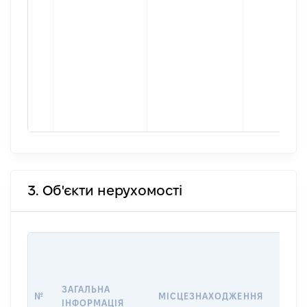
3. Об'єкти нерухомості
ВАРТ
ДАТУ
НАБУ
ЗАГАЛЬНА
ПРАВ
№
МІСЦЕЗНАХОДЖЕННЯ
ІНФОРМАЦІЯ
ЗА