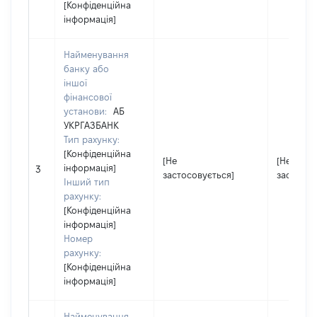
[Конфіденційна
інформація]
Найменування
банку або
іншої
фінансової
установи:
АБ
УКРГАЗБАНК
Тип рахунку:
[Конфіденційна
[Не
[Не
інформація]
3
застосовується]
застосов
Інший тип
рахунку:
[Конфіденційна
інформація]
Номер
рахунку:
[Конфіденційна
інформація]
Найменування