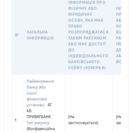
ІНФОРМАЦІЯ ПРО
ФІЗИЧНУ АБО
ІНФОРМ
ЮРИДИЧНУ
ПРО ФІ
ОСОБУ, ЯКА МАЄ
АБО Ю
ПРАВО
ОСОБУ,
ЗАГАЛЬНА
РОЗПОРЯДЖАТИСЯ
ВІДКРИ
№
ІНФОРМАЦІЯ
ТАКИМ РАХУНКОМ
РАХУНО
АБО МАЄ ДОСТУП
ІМ’Я СУ
ДО
ДЕКЛАР
ІНДИВІДУАЛЬНОГО
АБО ЧЛ
БАНКІВСЬКОГО
ЙОГО СІ
СЕЙФУ (КОМІРКИ)
Найменування
банку або
іншої
фінансової
установи:
АТ
КБ
ПРИВАТБАНК
[Не
[Не
1
Тип рахунку:
застосовується]
застосов
[Конфіденційна