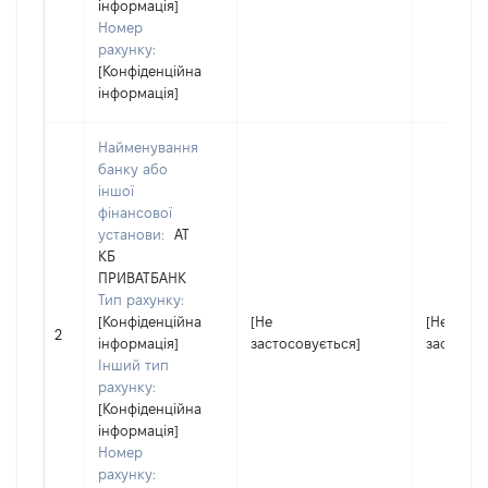
інформація]
Номер
рахунку:
[Конфіденційна
інформація]
Найменування
банку або
іншої
фінансової
установи:
АТ
КБ
ПРИВАТБАНК
Тип рахунку:
[Конфіденційна
[Не
[Не
2
інформація]
застосовується]
застосов
Інший тип
рахунку:
[Конфіденційна
інформація]
Номер
рахунку: