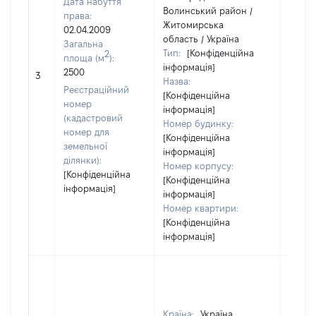
Дата набуття
Волинський район /
права:
Житомирська
02.04.2009
область / Україна
Загальна
Тип:
[Конфіденційна
2
площа (м
):
інформація]
2500
[Не ві
3
Назва:
Реєстраційний
[Конфіденційна
номер
інформація]
(кадастровий
Номер будинку:
номер для
[Конфіденційна
земельної
інформація]
ділянки):
Номер корпусу:
[Конфіденційна
[Конфіденційна
інформація]
інформація]
Номер квартири:
[Конфіденційна
інформація]
Країна:
Україна