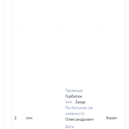
Прізвище:
Горбатюк
Ім'я:
Захар
По батькові (за
наявності):
2
син
Україна
Олександрович
Дата