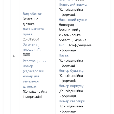
Поштовий індекс:
[Конфіденційна
Вид об'єкта:
інформація]
Земельна
Населений пункт:
ділянка
Новоград-
Дата набуття
Волинський /
права:
Житомирська
23.01.2004
область / Україна
Загальна
Тип:
[Конфіденційна
2
площа (м
):
інформація]
1500
Назва:
[Не ві
4
[Конфіденційна
Реєстраційний
інформація]
номер
Номер будинку:
(кадастровий
[Конфіденційна
номер для
інформація]
земельної
Номер корпусу:
ділянки):
[Конфіденційна
[Конфіденційна
інформація]
інформація]
Номер квартири:
[Конфіденційна
інформація]