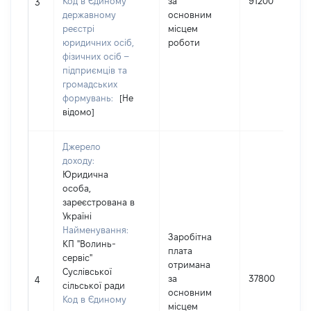
Код в Єдиному
за
91200
3
державному
основним
реєстрі
місцем
юридичних осіб,
роботи
фізичних осіб –
підприємців та
громадських
формувань:
[Не
відомо]
Джерело
доходу:
Юридична
особа,
зареєстрована в
Україні
Найменування:
Заробітна
КП "Волинь-
плата
сервіс"
отримана
Суслівської
за
37800
4
сільської ради
основним
Код в Єдиному
місцем