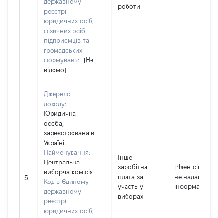
державному
роботи
реєстрі
юридичних осіб,
фізичних осіб –
підприємців та
громадських
формувань:
[Не
відомо]
Джерело
доходу:
Юридична
особа,
зареєстрована в
Україні
Найменування:
Інше
Центральна
заробітна
[Член сім'ї
виборча комісія
плата за
не надав
5
Код в Єдиному
участь у
інформацію]
державному
виборах
реєстрі
юридичних осіб,