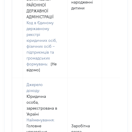
народженні
РАЙОННОЇ
дитини
ДЕРЖАВНОЇ
АДМІНІСТРАЦІЇ
Код в Єдиному
державному
реєстрі
юридичних осіб,
фізичних осіб –
підприємців та
громадських
формувань:
[Не
відомо]
Джерело
доходу:
Юридична
особа,
зареєстрована в
Україні
Найменування:
Головне
Заробітна
управління
плата