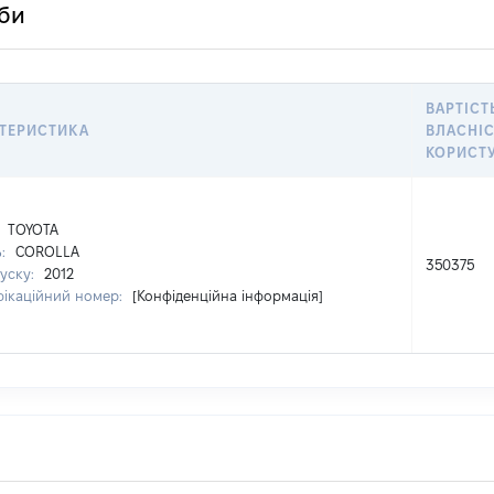
оби
ВАРТІСТ
ТЕРИСТИКА
ВЛАСНІС
КОРИСТ
:
TOYOTA
ь:
COROLLA
350375
пуску:
2012
фікаційний номер:
[Конфіденційна інформація]