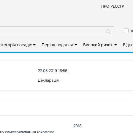
Й
ПРО РЕЄСТР
ш
атегорія посади:
Період подання:
Високий ризик:
Відп
22.03.2019 16:56
Декларація
2018
ого самоврядування (охоплює