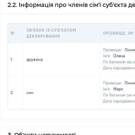
2.2. Інформація про членів сім'ї суб'єкта 
ЗВ'ЯЗОК ІЗ СУБ'ЄКТОМ
№
ПРІЗВИЩЕ, ІМ'
ДЕКЛАРУВАННЯ
Прізвище:
Лінн
Ім'я:
Олена
1
дружина
По батькові (за 
Дата народженн
Прізвище:
Лінн
Ім'я:
Марк
2
син
По батькові (за 
Дата народженн