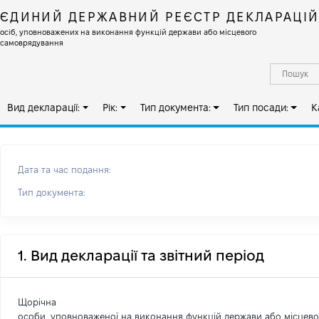
ЄДИНИЙ ДЕРЖАВНИЙ РЕЄСТР ДЕКЛАРАЦІ
осіб, уповноважених на виконання функцій держави або місцевого
самоврядування
Вид декларації:
Рік:
Тип документа:
Тип посади:
К
Дата та час подання:
Тип документа:
1. Вид декларації та звітний період
Щорічна
особи, уповноваженої на виконання функцій держави або місцев