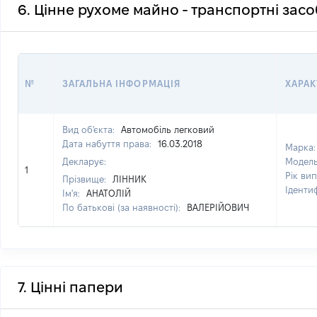
6. Цінне рухоме майно - транспортні зас
№
ЗАГАЛЬНА ІНФОРМАЦІЯ
ХАРАК
Вид об'єкта:
Автомобіль легковий
Дата набуття права:
16.03.2018
Марка
Декларує:
Модел
1
Рік ви
Прізвище:
ЛІННИК
Іденти
Ім'я:
АНАТОЛІЙ
По батькові (за наявності):
ВАЛЕРІЙОВИЧ
7. Цінні папери