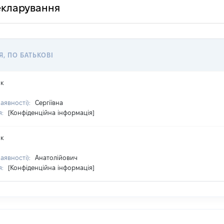
декларування
Я, ПО БАТЬКОВІ
ик
наявності):
Сергіївна
я:
[Конфіденційна інформація]
ик
наявності):
Анатолійович
я:
[Конфіденційна інформація]