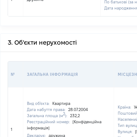
По батькові (за 
Дата народженн
3. Об'єкти нерухомості
№
ЗАГАЛЬНА ІНФОРМАЦІЯ
МІСЦЕЗ
Вид об'єкта:
Квартира
Країна:
У
Дата набуття права:
28.07.2004
Поштовий
2
Загальна площа (м
):
232,2
Населени
Реєстраційний номер:
[Конфіденційна
Тип вулиц
інформація]
1
Вулиця:
Декларує:
дружина