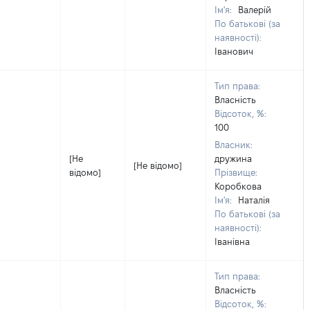
Ім'я:
Валерій
По батькові (за
наявності):
Іванович
Тип права:
Власність
Відсоток, %:
100
Власник:
[Не
дружина
[Не відомо]
відомо]
Прізвище:
Коробкова
Ім'я:
Наталія
По батькові (за
наявності):
Іванівна
Тип права:
Власність
Відсоток, %: