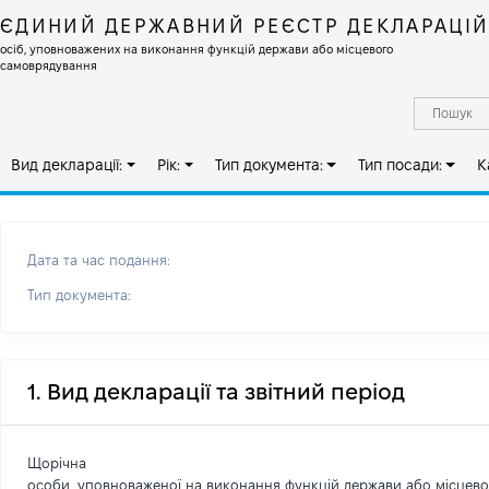
ЄДИНИЙ ДЕРЖАВНИЙ РЕЄСТР ДЕКЛАРАЦІ
осіб, уповноважених на виконання функцій держави або місцевого
самоврядування
Вид декларації:
Рік:
Тип документа:
Тип посади:
К
Дата та час подання:
Тип документа:
1. Вид декларації та звітний період
Щорічна
особи, уповноваженої на виконання функцій держави або місцев