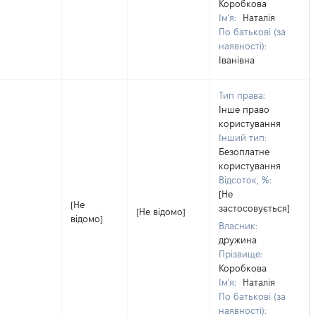
Коробкова
Ім'я:
Наталія
По батькові (за
наявності):
Іванівна
Тип права:
Інше право
користування
Інший тип:
Безоплатне
користування
Відсоток, %:
[Не
[Не
застосовується]
[Не відомо]
відомо]
Власник:
дружина
Прізвище:
Коробкова
Ім'я:
Наталія
По батькові (за
наявності):