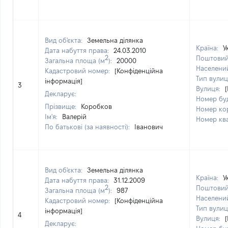
Вид об'єкта:
Земельна ділянка
Країна:
У
Дата набуття права:
24.03.2010
2
Поштовий
Загальна площа (м
):
20000
Населени
Кадастровий номер:
[Конфіденційна
Тип вулиц
інформація]
3
Вулиця:
Декларує:
Номер бу
Прізвище:
Коробков
Номер ко
Ім'я:
Валерій
Номер кв
По батькові (за наявності):
Іванович
Вид об'єкта:
Земельна ділянка
Країна:
У
Дата набуття права:
31.12.2009
2
Поштовий
Загальна площа (м
):
987
Населени
Кадастровий номер:
[Конфіденційна
Тип вулиц
інформація]
4
Вулиця:
Декларує: