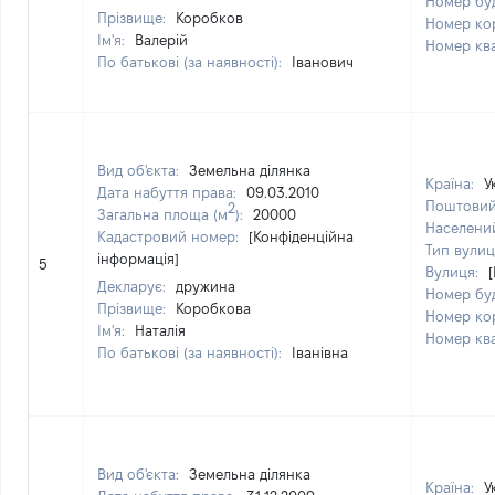
Номер бу
Прізвище:
Коробков
Номер ко
Ім'я:
Валерій
Номер кв
По батькові (за наявності):
Іванович
Вид об'єкта:
Земельна ділянка
Країна:
У
Дата набуття права:
09.03.2010
Поштовий
2
Загальна площа (м
):
20000
Населени
Кадастровий номер:
[Конфіденційна
Тип вулиц
інформація]
5
Вулиця:
Декларує:
дружина
Номер бу
Прізвище:
Коробкова
Номер ко
Ім'я:
Наталія
Номер кв
По батькові (за наявності):
Іванівна
Вид об'єкта:
Земельна ділянка
Країна:
У