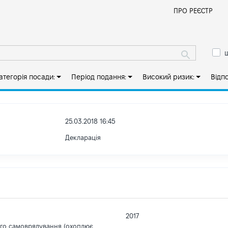
Й
ПРО РЕЄСТР
ш
атегорія посади:
Період подання:
Високий ризик:
Відп
25.03.2018 16:45
Декларація
2017
ого самоврядування (охоплює