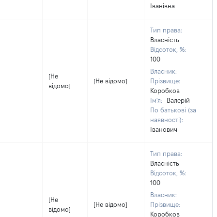
Іванівна
Тип права:
Власність
Відсоток, %:
100
Власник:
[Не
[Не відомо]
Прізвище:
відомо]
Коробков
Ім'я:
Валерій
По батькові (за
наявності):
Іванович
Тип права:
Власність
Відсоток, %:
100
Власник:
[Не
[Не відомо]
Прізвище:
відомо]
Коробков