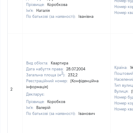
Номер бу
Прізвище:
Коробкова
Номер ко
Ім'я:
Наталія
Номер кв
По батькові (за наявності):
Іванівна
Вид об'єкта:
Квартира
Країна:
У
Дата набуття права:
28.07.2004
2
Поштовий
Загальна площа (м
):
232,2
Населени
Реєстраційний номер:
[Конфіденційна
Тип вулиц
інформація]
2
Вулиця:
Декларує:
Номер бу
Прізвище:
Коробков
Номер ко
Ім'я:
Валерій
Номер кв
По батькові (за наявності):
Іванович