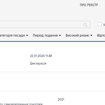
Й
ПРО РЕЄСТР
ш
атегорія посади:
Період подання:
Високий ризик:
Відп
22.01.2024 11:48
Декларація
2021
ого самоврядування (охоплює