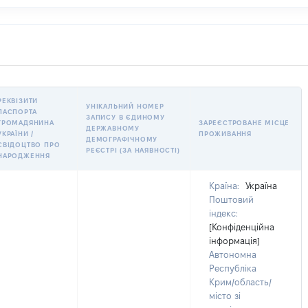
РЕКВІЗИТИ
УНІКАЛЬНИЙ НОМЕР
ПАСПОРТА
ЗАПИСУ В ЄДИНОМУ
ГРОМАДЯНИНА
ЗАРЕЄСТРОВАНЕ МІСЦЕ
ДЕРЖАВНОМУ
УКРАЇНИ /
ПРОЖИВАННЯ
ДЕМОГРАФІЧНОМУ
СВІДОЦТВО ПРО
РЕЄСТРІ (ЗА НАЯВНОСТІ)
НАРОДЖЕННЯ
Країна:
Україна
Поштовий
індекс:
[Конфіденційна
інформація]
Автономна
Республіка
Крим/область/
місто зі