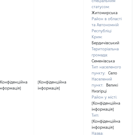
спеціальним
статусом:
Житомирська
Район в області
та Автономній
Республіці
Крим:
Бердичівський
Територіальна
громада:
Семенівська
Тип населеного
пункту:
Село
Населений
[Конфіденційна
[Конфіденційна
пункт:
Великі
інформація]
інформація]
Низгірці
Район у місті:
[Конфіденційна
інформація]
Тип:
[Конфіденційна
інформація]
Назва: