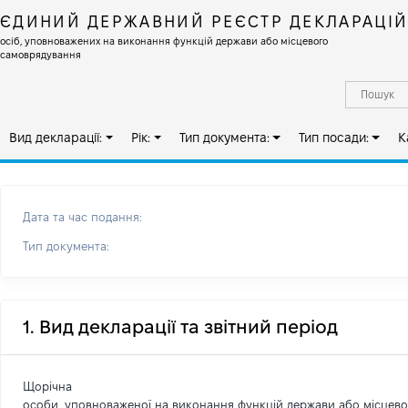
ЄДИНИЙ ДЕРЖАВНИЙ РЕЄСТР ДЕКЛАРАЦІ
осіб, уповноважених на виконання функцій держави або місцевого
самоврядування
Вид декларації:
Рік:
Тип документа:
Тип посади:
К
Дата та час подання:
Тип документа:
1. Вид декларації та звітний період
Щорічна
особи, уповноваженої на виконання функцій держави або місцев