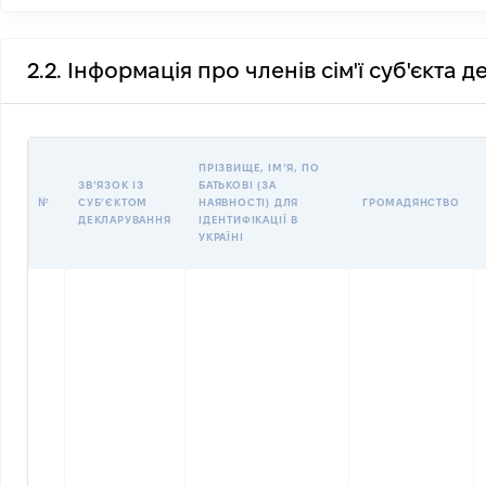
2.2. Інформація про членів сім'ї суб'єкта 
ПРІЗВИЩЕ, ІМʼЯ, ПО
ЗВʼЯЗОК ІЗ
БАТЬКОВІ (ЗА
№
СУБʼЄКТОМ
НАЯВНОСТІ) ДЛЯ
ГРОМАДЯНСТВО
ДЕКЛАРУВАННЯ
ІДЕНТИФІКАЦІЇ В
УКРАЇНІ