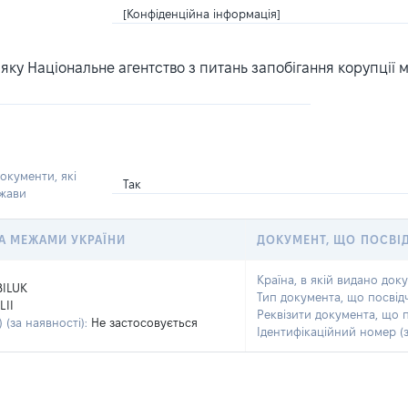
[Конфіденційна інформація]
ку Національне агентство з питань запобігання корупції 
окументи, які
Так
ржави
 ЗА МЕЖАМИ УКРАЇНИ
ДОКУМЕНТ, ЩО ПОСВІ
Країна, в якій видано док
BILUK
Тип документа, що посвід
LII
Реквізити документа, що 
 (за наявності):
Не застосовується
Ідентифікаційний номер (з