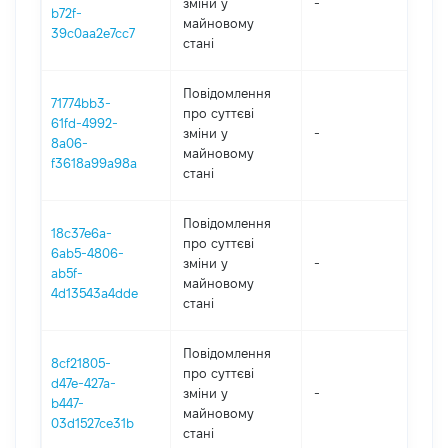
зміни y
-
2
b72f-
майновому
39c0aa2e7cc7
стані
Повідомлення
71774bb3-
про суттєві
61fd-4992-
зміни y
-
2
8a06-
майновому
f3618a99a98a
стані
Повідомлення
18c37e6a-
про суттєві
6ab5-4806-
зміни y
-
2
ab5f-
майновому
4d13543a4dde
стані
Повідомлення
8cf21805-
про суттєві
d47e-427a-
зміни y
-
2
b447-
майновому
03d1527ce31b
стані