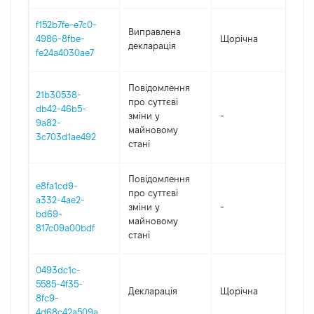
f152b7fe-e7c0-
Виправлена
4986-8fbe-
Щорічна
2
декларація
fe24a4030ae7
Повідомлення
21b30538-
про суттєві
db42-46b5-
зміни y
-
2
9a82-
майновому
3c703d1ae492
стані
Повідомлення
e8fa1cd9-
про суттєві
a332-4ae2-
зміни y
-
2
bd69-
майновому
817c09a00bdf
стані
0493dc1c-
5585-4f35-
Декларація
Щорічна
2
8fc9-
4d68c42a509a