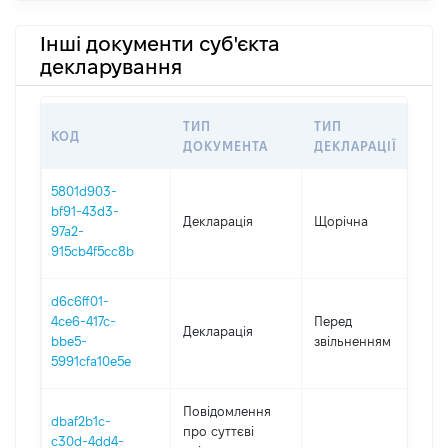
Інші документи суб'єкта
декларування
ТИП
ТИП
КОД
П
ДОКУМЕНТА
ДЕКЛАРАЦІЇ
5801d903-
bf91-43d3-
Декларація
Щорічна
2
97a2-
915cb4f5cc8b
d6c6ff01-
01
4ce6-417c-
Перед
Декларація
-
bbe5-
звільненням
09
5991cfa10e5e
Повідомлення
dbaf2b1c-
про суттєві
c30d-4dd4-