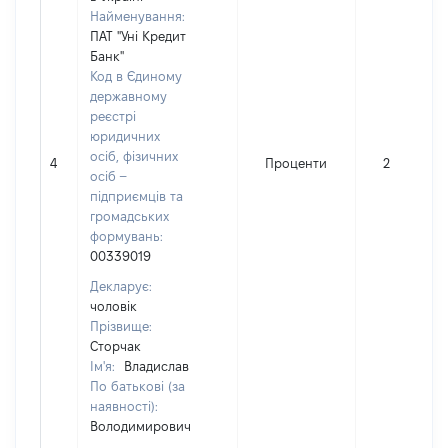
Найменування:
ПАТ "Уні Кредит
Банк"
Код в Єдиному
державному
реєстрі
юридичних
осіб, фізичних
4
Проценти
2
осіб –
підприємців та
громадських
формувань:
00339019
Декларує:
чоловік
Прізвище:
Сторчак
Ім'я:
Владислав
По батькові (за
наявності):
Володимирович