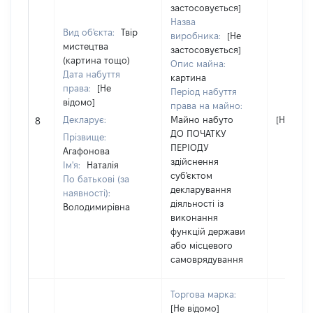
застосовується]
Назва
Вид об'єкта:
Твір
виробника:
[Не
мистецтва
застосовується]
(картина тощо)
Опис майна:
Дата набуття
картина
права:
[Не
Період набуття
відомо]
права на майно:
Декларує:
Майно набуто
[Не відо
8
ДО ПОЧАТКУ
Прізвище:
ПЕРІОДУ
Агафонова
здійснення
Ім'я:
Наталія
суб'єктом
По батькові (за
декларування
наявності):
діяльності із
Володимирівна
виконання
функцій держави
або місцевого
самоврядування
Торгова марка:
[Не відомо]