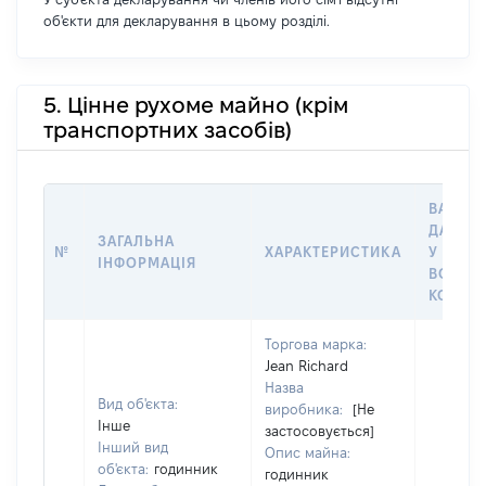
об'єкти для декларування в цьому розділі.
5. Цінне рухоме майно (крім
транспортних засобів)
ВАРТІС
ДАТУ Н
ЗАГАЛЬНА
№
ХАРАКТЕРИСТИКА
У ВЛАС
ІНФОРМАЦІЯ
ВОЛОД
КОРИС
Торгова марка:
Jean Richard
Назва
Вид об'єкта:
виробника:
[Не
Інше
застосовується]
Інший вид
Опис майна:
об'єкта:
годинник
годинник