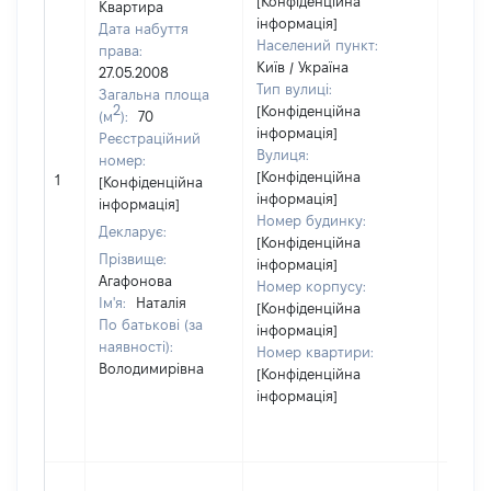
[Конфіденційна
Квартира
інформація]
Дата набуття
Населений пункт:
права:
Київ / Україна
27.05.2008
Тип вулиці:
Загальна площа
2
[Конфіденційна
(м
):
70
інформація]
Реєстраційний
Вулиця:
номер:
[Конфіденційна
1
1060
[Конфіденційна
інформація]
інформація]
Номер будинку:
Декларує:
[Конфіденційна
Прізвище:
інформація]
Агафонова
Номер корпусу:
Ім'я:
Наталія
[Конфіденційна
По батькові (за
інформація]
наявності):
Номер квартири:
Володимирівна
[Конфіденційна
інформація]