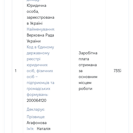
Юридична
особа,
зареєстрована
в Україні
Найменування:
Верховна Рада
України
Код в Єдиному
державному
Заробітна
реєстрі
плата
юридичних
отримана
1
осіб, фізичних
за
73575
осіб –
основним
підприємців та
місцем
громадських
роботи
формувань:
200064120
Декларує:
Прізвище:
Агафонова
Ім'я:
Наталія