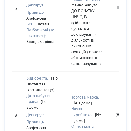
Декларує:
Майно набуто
[Не відо
5
ДО ПОЧАТКУ
Прізвище:
ПЕРІОДУ
Агафонова
здійснення
Ім'я:
Наталія
суб'єктом
По батькові (за
декларування
наявності):
діяльності із
Володимирівна
виконання
функцій держави
або місцевого
самоврядування
Вид об'єкта:
Твір
мистецтва
(картина тощо)
Дата набуття
Торгова марка:
права:
[Не
[Не відомо]
відомо]
Назва
Декларує:
виробника:
[Не
[Не відо
6
відомо]
Прізвище:
Опис майна:
Агафонова