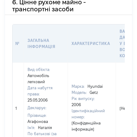
6. Цінне рухоме майно -
транспортні засоби
ВАРТІС
ДАТУ Н
ЗАГАЛЬНА
№
ХАРАКТЕРИСТИКА
У ВЛАСН
ІНФОРМАЦІЯ
ВОЛОДІ
КОРИСТ
Вид об'єкта:
Автомобіль
легковий
Марка:
Hyundai
Дата набуття
Модель:
Getz
права:
Рік випуску:
25.05.2006
2006
Декларує:
1
[Не відо
Ідентифікаційний
Прізвище:
номер:
Агафонова
[Конфіденційна
Ім'я:
Наталія
інформація]
По батькові (за