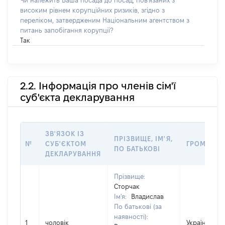
Чи належить Ваша посада до посад, пов'язаних з
високим рівнем корупційних ризиків, згідно з
переліком, затвердженим Національним агентством з
питань запобігання корупції?
Так
2.2. Інформація про членів сім'ї
суб'єкта декларування
ЗВ'ЯЗОК ІЗ
ПРІЗВИЩЕ, ІМ'Я,
№
СУБ'ЄКТОМ
ГРОМАДЯН
ПО БАТЬКОВІ
ДЕКЛАРУВАННЯ
Прізвище:
Сторчак
Ім'я:
Владислав
По батькові (за
наявності):
1
чоловік
Україна