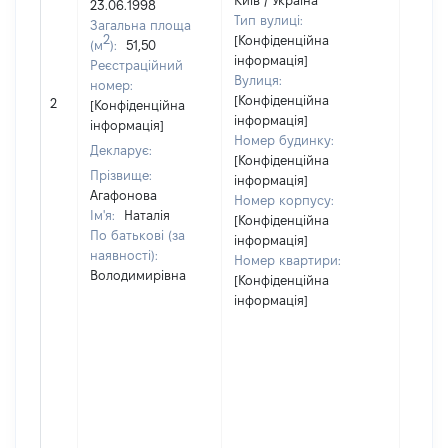
Київ / Україна
23.06.1998
Тип вулиці:
Загальна площа
2
[Конфіденційна
(м
):
51,50
інформація]
Реєстраційний
Вулиця:
номер:
[Не
[Конфіденційна
2
[Конфіденційна
відом
інформація]
інформація]
Номер будинку:
Декларує:
[Конфіденційна
Прізвище:
інформація]
Агафонова
Номер корпусу:
Ім'я:
Наталія
[Конфіденційна
По батькові (за
інформація]
наявності):
Номер квартири:
Володимирівна
[Конфіденційна
інформація]