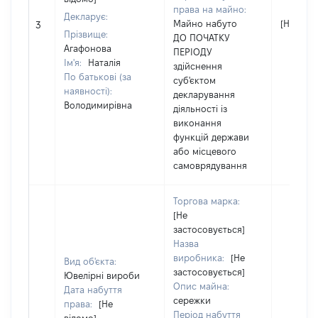
права на майно:
Декларує:
Майно набуто
[Не відо
3
Прізвище:
ДО ПОЧАТКУ
Агафонова
ПЕРІОДУ
Ім'я:
Наталія
здійснення
По батькові (за
суб'єктом
наявності):
декларування
Володимирівна
діяльності із
виконання
функцій держави
або місцевого
самоврядування
Торгова марка:
[Не
застосовується]
Назва
виробника:
[Не
Вид об'єкта:
застосовується]
Ювелірні вироби
Опис майна:
Дата набуття
сережки
права:
[Не
Період набуття