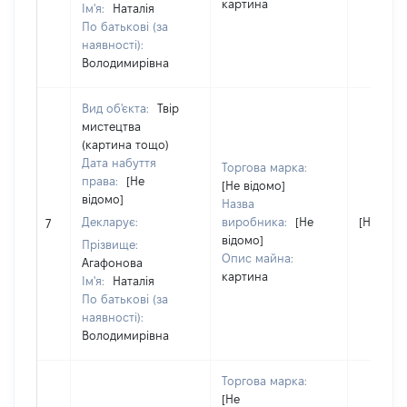
картина
Ім'я:
Наталія
По батькові (за
наявності):
Володимирівна
Вид об'єкта:
Твір
мистецтва
(картина тощо)
Дата набуття
Торгова марка:
права:
[Не
[Не відомо]
відомо]
Назва
Декларує:
виробника:
[Не
[Не відо
7
відомо]
Прізвище:
Опис майна:
Агафонова
картина
Ім'я:
Наталія
По батькові (за
наявності):
Володимирівна
Торгова марка:
[Не