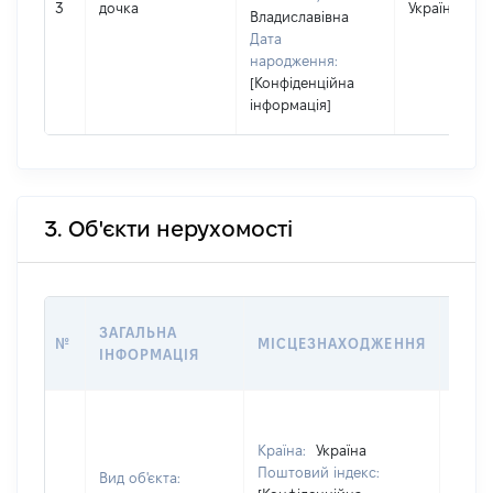
3
дочка
Україна
Владиславівна
Дата
народження:
[Конфіденційна
інформація]
3. Об'єкти нерухомості
ВАРТ
ЗАГАЛЬНА
№
МІСЦЕЗНАХОДЖЕННЯ
НА Д
ІНФОРМАЦІЯ
НАБУ
Країна:
Україна
Поштовий індекс:
Вид об'єкта: