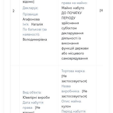
відомо]
права на майно:
Декларує:
Майно набуто
[Не відо
2
ДО ПОЧАТКУ
Прізвище:
ПЕРІОДУ
Агафонова
здійснення
Ім'я:
Наталія
суб'єктом
По батькові (за
декларування
наявності):
діяльності із
Володимирівна
виконання
функцій держави
або місцевого
самоврядування
Торгова марка:
[Не
застосовується]
Назва
виробника:
[Не
Вид об'єкта:
застосовується]
Ювелірні вироби
Опис майна:
Дата набуття
кулон
права:
[Не
Період набуття
відомо]