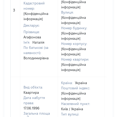
[Конфіденційна
Кадастровий
інформація]
номер:
3
21160
Вулиця:
[Конфіденційна
[Конфіденційна
інформація]
інформація]
Декларує:
Номер будинку:
Прізвище:
[Конфіденційна
Агафонова
інформація]
Ім'я:
Наталія
Номер корпусу:
По батькові (за
[Конфіденційна
наявності):
інформація]
Володимирівна
Номер квартири:
[Конфіденційна
інформація]
Країна:
Україна
Вид об'єкта:
Поштовий індекс:
Квартира
[Конфіденційна
Дата набуття
інформація]
права:
Населений пункт:
17.06.1996
Київ / Україна
Загальна площа
Тип вулиці:
2