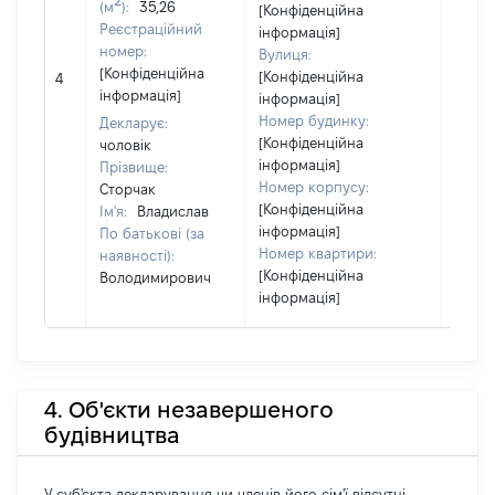
(м
):
35,26
[Конфіденційна
Реєстраційний
інформація]
номер:
Вулиця:
[Не
[Конфіденційна
[Конфіденційна
4
відом
інформація]
інформація]
Номер будинку:
Декларує:
[Конфіденційна
чоловік
інформація]
Прізвище:
Номер корпусу:
Сторчак
[Конфіденційна
Ім'я:
Владислав
інформація]
По батькові (за
Номер квартири:
наявності):
[Конфіденційна
Володимирович
інформація]
4. Об'єкти незавершеного
будівництва
У суб'єкта декларування чи членів його сім'ї відсутні