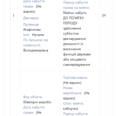
Дата набуття
Період набуття
права:
[Не
права на майно:
відомо]
Майно набуто
[Не відо
1
Декларує:
ДО ПОЧАТКУ
ПЕРІОДУ
Прізвище:
здійснення
Агафонова
суб'єктом
Ім'я:
Наталія
декларування
По батькові (за
діяльності із
наявності):
виконання
Володимирівна
функцій держави
або місцевого
самоврядування
Торгова марка:
[Не відомо]
Назва
виробника:
[Не
Вид об'єкта:
відомо]
Ювелірні вироби
Опис майна:
Дата набуття
каблучка
права:
[Не
Період набуття