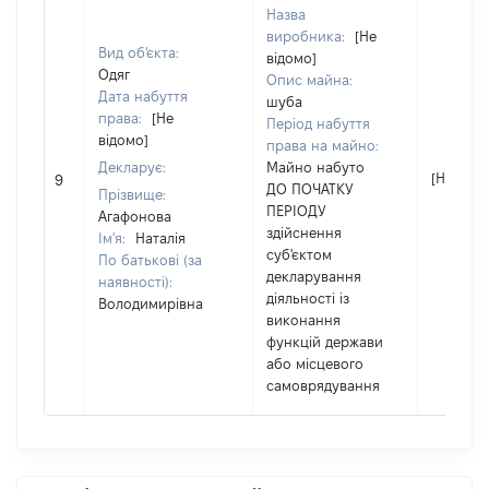
Назва
виробника:
[Не
Вид об'єкта:
відомо]
Одяг
Опис майна:
Дата набуття
шуба
права:
[Не
Період набуття
відомо]
права на майно:
Декларує:
Майно набуто
[Не відо
9
ДО ПОЧАТКУ
Прізвище:
ПЕРІОДУ
Агафонова
здійснення
Ім'я:
Наталія
суб'єктом
По батькові (за
декларування
наявності):
діяльності із
Володимирівна
виконання
функцій держави
або місцевого
самоврядування