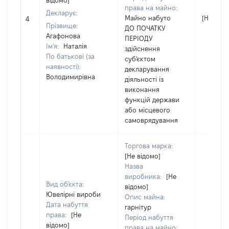
відомо]
права на майно:
Декларує:
Майно набуто
[Не відо
4
Прізвище:
ДО ПОЧАТКУ
Агафонова
ПЕРІОДУ
Ім'я:
Наталія
здійснення
По батькові (за
суб'єктом
наявності):
декларування
Володимирівна
діяльності із
виконання
функцій держави
або місцевого
самоврядування
Торгова марка:
[Не відомо]
Назва
виробника:
[Не
Вид об'єкта:
відомо]
Ювелірні вироби
Опис майна:
Дата набуття
гарнітур
права:
[Не
Період набуття
відомо]
права на майно: