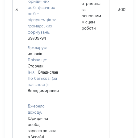
юридичних
отримана
осіб, фізичних
3
за
300990
осіб –
основним
підприємців та
місцем
громадських
роботи
формувань:
39709794
Декларує:
чоловік
Прізвище:
Сторчак
Ім'я:
Владислав
По батькові (за
наявності):
Володимирович
Джерело
доходу:
Юридична
особа,
зареєстрована
в Україні