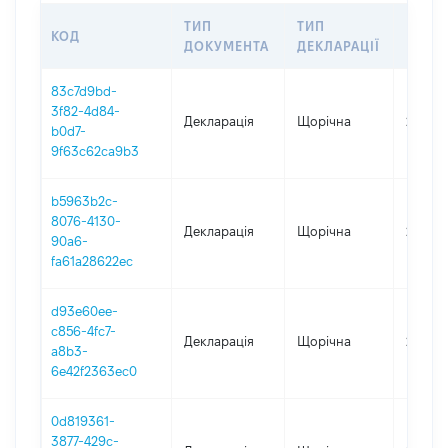
ТИП
ТИП
КОД
ПЕРІ
ДОКУМЕНТА
ДЕКЛАРАЦІЇ
83c7d9bd-
3f82-4d84-
Декларація
Щорічна
2025
b0d7-
9f63c62ca9b3
b5963b2c-
8076-4130-
Декларація
Щорічна
2024
90a6-
fa61a28622ec
d93e60ee-
c856-4fc7-
Декларація
Щорічна
2023
a8b3-
6e42f2363ec0
0d819361-
3877-429c-