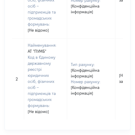
осіб, фізичних
застосо
Номер рахунку:
осіб –
[Конфіденційна
інформація]
підприємців та
громадських
формувань:
[Не відомо]
Найменування:
АТ "ПУМБ"
Код в Єдиному
державному
Тип рахунку:
реєстрі
[Конфіденційна
юридичних
[Не
інформація]
2
осіб, фізичних
застосо
Номер рахунку:
осіб –
[Конфіденційна
інформація]
підприємців та
громадських
формувань:
[Не відомо]