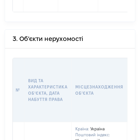
3. Об'єкти нерухомості
ВАР
ДАТ
НАБ
ВИД ТА
ПРА
ХАРАКТЕРИСТИКА
МІСЦЕЗНАХОДЖЕННЯ
№
ЗА
ОБʼЄКТА, ДАТА
ОБʼЄКТА
ОС
НАБУТТЯ ПРАВА
ГР
ОЦІ
ГРН
Країна:
Україна
Поштовий індекс: