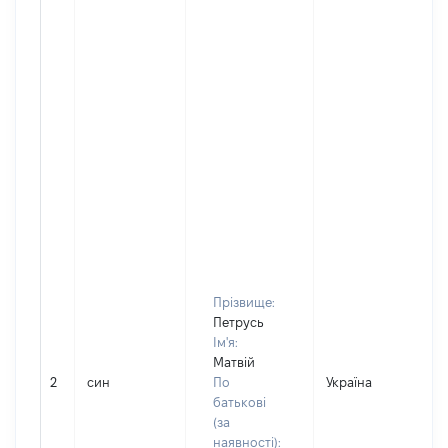
Прізвище:
Петрусь
Ім'я:
Матвій
2
син
По
Україна
Д
батькові
(за
наявності):