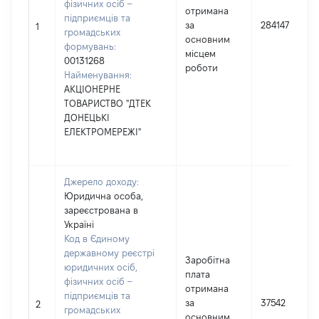
фізичних осіб –
отримана
підприємців та
за
284147
1
громадських
основним
формувань:
місцем
00131268
роботи
Найменування:
АКЦІОНЕРНЕ
ТОВАРИСТВО "ДТЕК
ДОНЕЦЬКІ
ЕЛЕКТРОМЕРЕЖІ"
Джерело доходу:
Юридична особа,
зареєстрована в
Україні
Код в Єдиному
державному реєстрі
Заробітна
юридичних осіб,
плата
фізичних осіб –
отримана
підприємців та
за
37542
2
громадських
основним