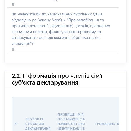
Ні
Чи належите Ви до національних публічних діячів
відповідно до Закону України “Про запобігання та
протидію легалізації (відмиванню) доходів, одержаних
злочинним шляхом, фінансуванню тероризму та
фінансуванню розповсюдження зброї масового
знищення”?
Ні
2.2. Інформація про членів сім'ї
суб'єкта декларування
П
І
Б
ПРІЗВИЩЕ, ІМʼЯ,
І
ЗВʼЯЗОК ІЗ
ПО БАТЬКОВІ (ЗА
№
СУБʼЄКТОМ
НАЯВНОСТІ) ДЛЯ
ГРОМАДЯНСТВО
У
ДЕКЛАРУВАННЯ
ІДЕНТИФІКАЦІЇ В
Д