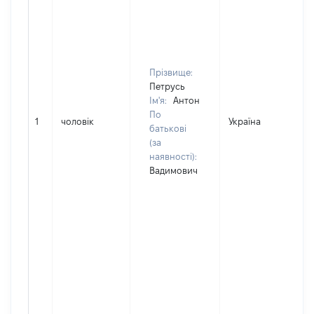
Прізвище:
Петрусь
Ім'я:
Антон
По
1
чоловік
Україна
Д
батькові
(за
наявності):
Вадимович