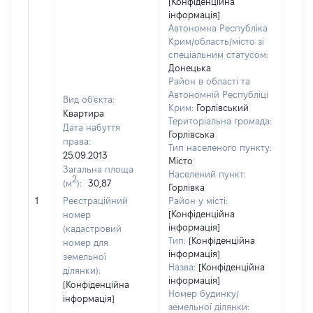
[Конфіденційна
інформація]
Автономна Республіка
Крим/область/місто зі
спеціальним статусом:
Донецька
Район в області та
Автономній Республіці
Вид об'єкта:
Крим:
Горлівський
Квартира
Територіальна громада:
Дата набуття
Горлівська
права:
Тип населеного пункту:
389
25.09.2013
Місто
Тип
Загальна площа
Населений пункт:
варт
2
(м
):
30,87
Горлівка
обʼє
1
Реєстраційний
Район у місті:
варт
[Конфіденційна
номер
дату
інформація]
(кадастровий
набу
Тип:
[Конфіденційна
номер для
пра
інформація]
земельної
Назва:
[Конфіденційна
ділянки):
інформація]
[Конфіденційна
Номер будинку/
інформація]
земельної ділянки: