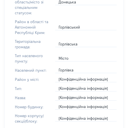
Донецька
область/місто зі
спеціальним
статусом:
Район в області та
Горлівський
Автономній
Республіці Крим:
Територіальна
Горлівська
громада:
Тип населеного
Місто
пункту:
Горлівка
Населений пункт:
[Конфіденційна інформація]
Район у місті:
[Конфіденційна інформація]
Тип:
[Конфіденційна інформація]
Назва:
[Конфіденційна інформація]
Номер будинку:
Номер корпусу/
[Конфіденційна інформація]
секції/блоку: