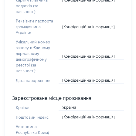
картки платника
податків (за
наявності):
Реквізити паспорта
[Конфіденційна інформація]
громадянина
України:
Унікальний номер
запису в Єдиному
державному
[Конфіденційна інформація]
демографічному
реєстрі (за
наявності):
[Конфіденційна інформація]
Дата народження:
Зареєстроване місце проживання
Україна
Країна:
[Конфіденційна інформація]
Поштовий індекс:
Автономна
Республіка Крим/