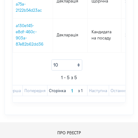
Декларація
Щорічна
2022
a75a-
2122b54d23ac
a130e145-
e8df-460c-
Кандидата
Декларація
2021
903a-
на посаду
87e82b62dd36
1 - 5 з 5
Перша
Попередня
Сторінка
з
1
Наступна
Остання
ПРО РЕЄСТР