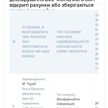
відкриті рахунки або зберігаються
кошти, інше майно
ІНФОР
ФІЗИЧН
ЮРИДИ
УСТАНОВА, В
ОСОБУ,
ЯКІЙ ВІДКРИТО
ТИП ТА НОМЕР
ПРАВО
ТАКІ РАХУНКИ
РАХУНКА,
РОЗПО
№
АБО
ІНДИВІДУАЛЬНОГО
ТАКИМ
ЗБЕРІГАЮТЬСЯ
БАНКІВСЬКОГО
АБО М
КОШТИ ЧИ ІНШЕ
СЕЙФУ (КОМІРКИ)
ДО
МАЙНО
ІНДИВ
БАНКІ
СЕЙФУ 
Найменування:
АТ "Пумб"
Код в Єдиному
державному
Тип рахунку:
реєстрі
[Конфіденційна
юридичних
[Не
інформація]
1