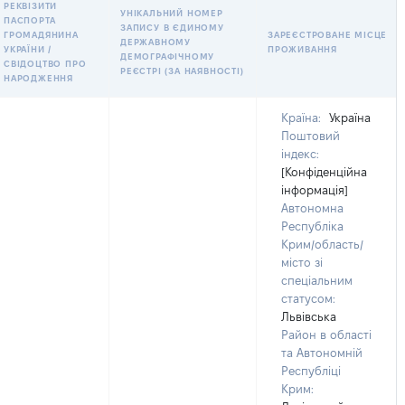
РЕКВІЗИТИ
УНІКАЛЬНИЙ НОМЕР
ПАСПОРТА
ЗАПИСУ В ЄДИНОМУ
ГРОМАДЯНИНА
ЗАРЕЄСТРОВАНЕ МІСЦЕ
ДЕРЖАВНОМУ
УКРАЇНИ /
ПРОЖИВАННЯ
ДЕМОГРАФІЧНОМУ
СВІДОЦТВО ПРО
РЕЄСТРІ (ЗА НАЯВНОСТІ)
НАРОДЖЕННЯ
Країна:
Україна
Поштовий
індекс:
[Конфіденційна
інформація]
Автономна
Республіка
Крим/область/
місто зі
спеціальним
статусом:
Львівська
Район в області
та Автономній
Республіці
Крим: