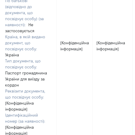
По батькові
(відповідно до
документа, що
посвідчує особу) (за
наявності):
Не
застосовується
Країна, в якій видано
документ, що
[Конфіденційна
[Конфіденційна
посвідчує особу:
інформація]
інформація]
Україна
Тип документа, що
посвідчує особу:
Паспорт громадянина
України для виїзду за
кордон
Реквізити документа,
що посвідчує особу:
[Конфіденційна
інформація]
Ідентифікаційний
номер (за наявності):
[Конфіденційна
інформація]