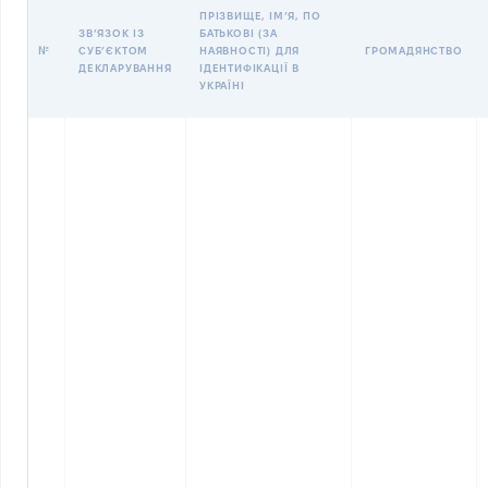
ПРІЗВИЩЕ, ІМʼЯ, ПО
ЗВʼЯЗОК ІЗ
БАТЬКОВІ (ЗА
№
СУБʼЄКТОМ
НАЯВНОСТІ) ДЛЯ
ГРОМАДЯНСТВО
ДЕКЛАРУВАННЯ
ІДЕНТИФІКАЦІЇ В
УКРАЇНІ