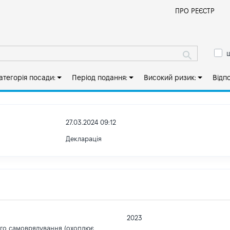
Й
ПРО РЕЄСТР
ш
атегорія посади:
Період подання:
Високий ризик:
Відп
27.03.2024 09:12
Декларація
2023
ого самоврядування (охоплює