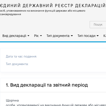
ЄДИНИЙ ДЕРЖАВНИЙ РЕЄСТР ДЕКЛАРАЦІ
осіб, уповноважених на виконання функцій держави або місцевого
самоврядування
Вид декларації:
Рік:
Тип документа:
Тип посади:
К
Дата та час подання:
Тип документа:
1. Вид декларації та звітний період
Щорічна
особи, уповноваженої на виконання функцій держави або місцев