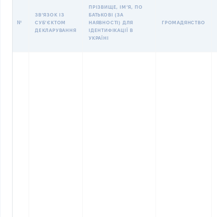
ПРІЗВИЩЕ, ІМʼЯ, ПО
ЗВʼЯЗОК ІЗ
БАТЬКОВІ (ЗА
№
СУБʼЄКТОМ
НАЯВНОСТІ) ДЛЯ
ГРОМАДЯНСТВО
ДЕКЛАРУВАННЯ
ІДЕНТИФІКАЦІЇ В
УКРАЇНІ