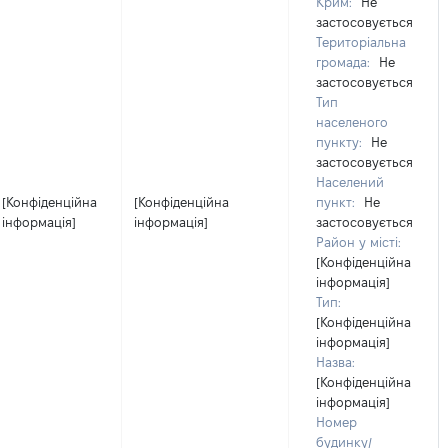
Крим:
Не
застосовується
Територіальна
громада:
Не
застосовується
Тип
населеного
пункту:
Не
застосовується
Населений
[Конфіденційна
[Конфіденційна
пункт:
Не
інформація]
інформація]
застосовується
Район у місті:
[Конфіденційна
інформація]
Тип:
[Конфіденційна
інформація]
Назва:
[Конфіденційна
інформація]
Номер
будинку/