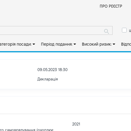
Й
ПРО РЕЄСТР
ш
атегорія посади:
Період подання:
Високий ризик:
Відп
09.05.2023 18:30
Декларація
2021
ого самоврядування (охоплює