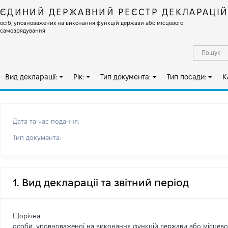
ЄДИНИЙ ДЕРЖАВНИЙ РЕЄСТР ДЕКЛАРАЦІ
осіб, уповноважених на виконання функцій держави або місцевого
самоврядування
Вид декларації:
Рік:
Тип документа:
Тип посади:
К
Дата та час подання:
Тип документа:
1. Вид декларації та звітний період
Щорічна
особи, уповноваженої на виконання функцій держави або місцев