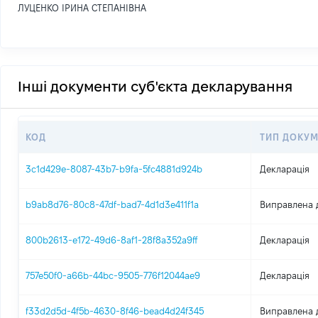
ЛУЦЕНКО ІРИНА СТЕПАНІВНА
Інші документи суб'єкта декларування
КОД
ТИП ДОКУМ
3c1d429e-8087-43b7-b9fa-5fc4881d924b
Декларація
b9ab8d76-80c8-47df-bad7-4d1d3e411f1a
Виправлена 
800b2613-e172-49d6-8af1-28f8a352a9ff
Декларація
757e50f0-a66b-44bc-9505-776f12044ae9
Декларація
f33d2d5d-4f5b-4630-8f46-bead4d24f345
Виправлена 