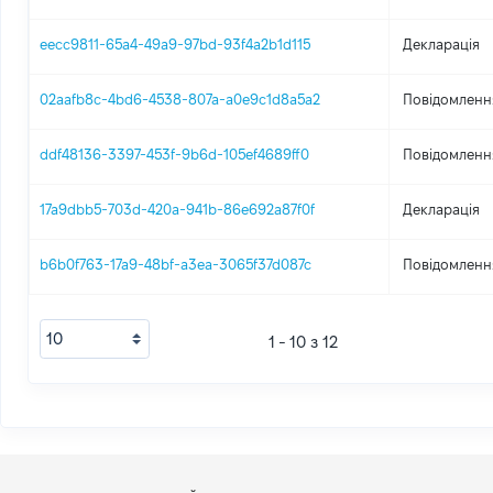
eecc9811-65a4-49a9-97bd-93f4a2b1d115
Декларація
02aafb8c-4bd6-4538-807a-a0e9c1d8a5a2
Повідомлення
ddf48136-3397-453f-9b6d-105ef4689ff0
Повідомлення
17a9dbb5-703d-420a-941b-86e692a87f0f
Декларація
b6b0f763-17a9-48bf-a3ea-3065f37d087c
Повідомлення
1 - 10 з 12