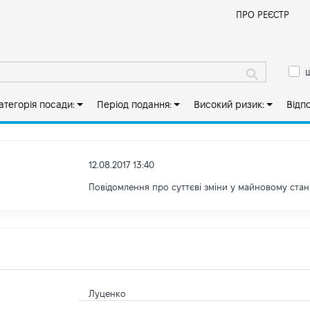
Й
ПРО РЕЄСТР
ш
атегорія посади:
Період подання:
Високий ризик:
Відп
12.08.2017 13:40
Повідомлення про суттєві зміни y майновому стан
Луценко