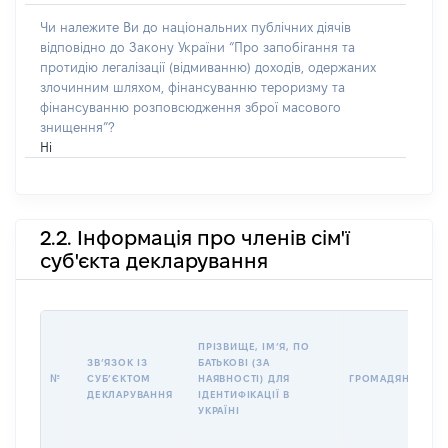
Чи належите Ви до національних публічних діячів
відповідно до Закону України “Про запобігання та
протидію легалізації (відмиванню) доходів, одержаних
злочинним шляхом, фінансуванню тероризму та
фінансуванню розповсюдження зброї масового
знищення”?
Ні
2.2. Інформація про членів сім'ї
суб'єкта декларування
ПРІЗВИЩЕ, ІМʼЯ, ПО
ЗВʼЯЗОК ІЗ
БАТЬКОВІ (ЗА
№
СУБʼЄКТОМ
НАЯВНОСТІ) ДЛЯ
ГРОМАДЯНСТВО
ДЕКЛАРУВАННЯ
ІДЕНТИФІКАЦІЇ В
УКРАЇНІ