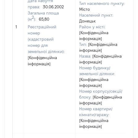
Дата набуття
Тип населеного пункту:
права:
30.06.2002
Місто
Загальна площа
3
Населений пункт:
2
(м
):
65,80
Ти
Донецьк
об
1
Реєстраційний
Район у місті:
ва
[Конфіденційна
номер
інформація]
н
(кадастровий
Тип:
[Конфіденційна
номер для
інформація]
земельної ділянки):
Назва:
[Конфіденційна
[Конфіденційна
інформація]
інформація]
Номер будинку/
земельної ділянки:
[Конфіденційна
інформація]
Номер корпусу/секції/
блоку:
[Конфіденційна
інформація]
Номер квартири/
кімнати/гаражу:
[Конфіденційна
інформація]