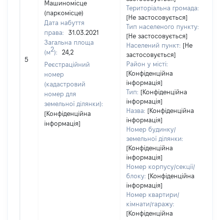
Машиномісце
Територіальна громада:
(паркомісце)
[Не застосовується]
Дата набуття
Тип населеного пункту:
права:
31.03.2021
[Не застосовується]
2
Загальна площа
Населений пункт:
[Не
Ти
2
(м
):
24,2
застосовується]
об
5
Район у місті:
Реєстраційний
ва
[Конфіденційна
номер
н
інформація]
(кадастровий
Тип:
[Конфіденційна
номер для
інформація]
земельної ділянки):
Назва:
[Конфіденційна
[Конфіденційна
інформація]
інформація]
Номер будинку/
земельної ділянки:
[Конфіденційна
інформація]
Номер корпусу/секції/
блоку:
[Конфіденційна
інформація]
Номер квартири/
кімнати/гаражу:
[Конфіденційна