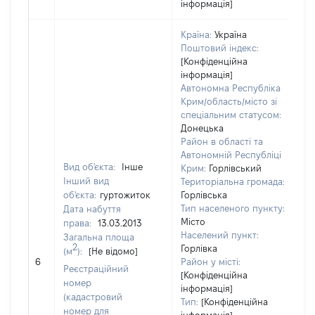
інформація]
Країна:
Україна
Поштовий індекс:
[Конфіденційна
інформація]
Автономна Республіка
Крим/область/місто зі
спеціальним статусом:
Донецька
Район в області та
Автономній Республіці
Вид об'єкта:
Інше
Крим:
Горлівський
Інший вид
Територіальна громада:
об'єкта:
гуртожиток
Горлівська
Тип населеного пункту:
Дата набуття
Місто
права:
13.03.2013
Населений пункт:
Загальна площа
2
Горлівка
(м
):
[Не відомо]
[Н
6
Район у місті:
Реєстраційний
[Конфіденційна
номер
інформація]
(кадастровий
Тип:
[Конфіденційна
номер для