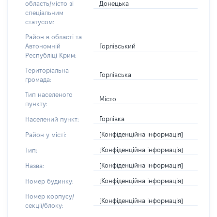
Донецька
область/місто зі
спеціальним
статусом:
Район в області та
Горлівський
Автономній
Республіці Крим:
Територіальна
Горлівська
громада:
Тип населеного
Місто
пункту:
Горлівка
Населений пункт:
[Конфіденційна інформація]
Район у місті:
[Конфіденційна інформація]
Тип:
[Конфіденційна інформація]
Назва:
[Конфіденційна інформація]
Номер будинку:
Номер корпусу/
[Конфіденційна інформація]
секції/блоку: