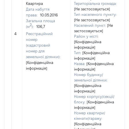
Квартира
Територіальна громада:
[Не застосовується]
Дата набуття
Тип населеного пункту:
права:
10.05.2016
[Не застосовується]
Загальна площа
2
2
Населений пункт:
[Не
(м
):
106,7
Ти
застосовується]
об
4
Реєстраційний
Район у місті:
ва
номер
[Конфіденційна
н
(кадастровий
інформація]
номер для
Тип:
[Конфіденційна
земельної ділянки):
інформація]
[Конфіденційна
Назва:
[Конфіденційна
інформація]
інформація]
Номер будинку/
земельної ділянки:
[Конфіденційна
інформація]
Номер корпусу/секції/
блоку:
[Конфіденційна
інформація]
Номер квартири/
кімнати/гаражу:
[Конфіденційна