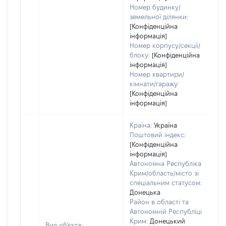
Номер будинку/
земельної ділянки:
[Конфіденційна
інформація]
Номер корпусу/секції/
блоку:
[Конфіденційна
інформація]
Номер квартири/
кімнати/гаражу:
[Конфіденційна
інформація]
Країна:
Україна
Поштовий індекс:
[Конфіденційна
інформація]
Автономна Республіка
Крим/область/місто зі
спеціальним статусом:
Донецька
Район в області та
Автономній Республіці
Крим:
Донецький
Вид об'єкта: