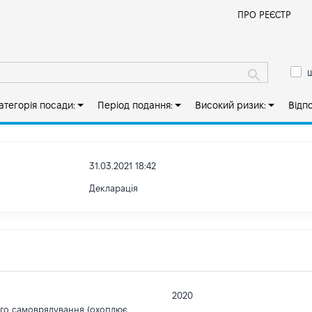
Й
ПРО РЕЄСТР
ш
атегорія посади:
Період подання:
Високий ризик:
Відп
31.03.2021 18:42
Декларація
2020
ого самоврядування (охоплює