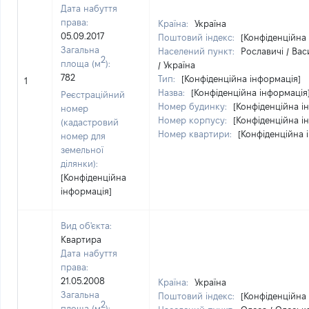
Дата набуття
права:
Країна:
Україна
05.09.2017
Поштовий індекс:
[Конфіденційна
Загальна
Населений пункт:
Рославичі / Вас
2
площа (м
):
/ Україна
782
Тип:
[Конфіденційна інформація]
1
Назва:
[Конфіденційна інформація
Реєстраційний
Номер будинку:
[Конфіденційна і
номер
Номер корпусу:
[Конфіденційна і
(кадастровий
Номер квартири:
[Конфіденційна 
номер для
земельної
ділянки):
[Конфіденційна
інформація]
Вид об'єкта:
Квартира
Дата набуття
права:
21.05.2008
Країна:
Україна
Загальна
Поштовий індекс:
[Конфіденційна
2
площа (м
):