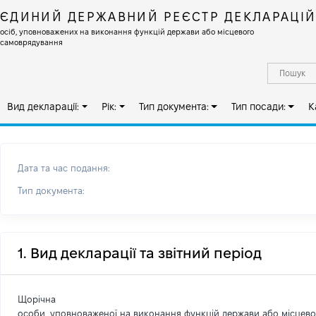
ЄДИНИЙ ДЕРЖАВНИЙ РЕЄСТР ДЕКЛАРАЦІ
осіб, уповноважених на виконання функцій держави або місцевого
самоврядування
Вид декларації:
Рік:
Тип документа:
Тип посади:
К
Дата та час подання:
Тип документа:
1. Вид декларації та звітний період
Щорічна
особи, уповноваженої на виконання функцій держави або місцев