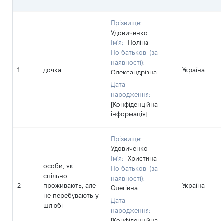
Прізвище:
Удовиченко
Ім'я:
Поліна
По батькові (за
наявності):
1
дочка
Україна
Олександрівна
Дата
народження:
[Конфіденційна
інформація]
Прізвище:
Удовиченко
Ім'я:
Христина
особи, які
По батькові (за
спільно
наявності):
2
проживають, але
Україна
Олегівна
не перебувають у
Дата
шлюбі
народження:
[Конфіденційна