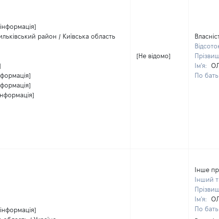
 інформація]
ильківський район / Київська область
Власніс
Відсото
[Не відомо]
Прізви
]
Ім'я:
О
нформація]
По бать
нформація]
інформація]
Інше пр
Інший 
Прізви
Ім'я:
О
По бать
 інформація]