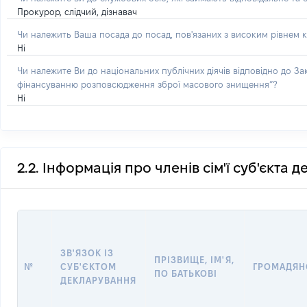
Прокурор, слідчий, дізнавач
Чи належить Ваша посада до посад, пов'язаних з високим рівнем к
Ні
Чи належите Ви до національних публічних діячів відповідно до З
фінансуванню розповсюдження зброї масового знищення”?
Ні
2.2. Інформація про членів сім'ї суб'єкта 
ЗВ'ЯЗОК ІЗ
ПРІЗВИЩЕ, ІМ'Я,
№
СУБ'ЄКТОМ
ГРОМАДЯН
ПО БАТЬКОВІ
ДЕКЛАРУВАННЯ