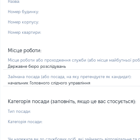
Назва:
Номер будинку:
Номер корпусу:
Номер квартири:
Місце роботи:
Місце роботи або проходження служби
(або місце майбутньої ро
Державне бюро розслідувань
Займана посада
(або посада, на яку претендуєте як кандидат)
:
начальник Головного слідчого управління
Категорія посади (заповніть, якщо це вас стосується):
Тип посади:
Категорія посади:
Чи належите ви до службових осіб, які займають відповідальне та 