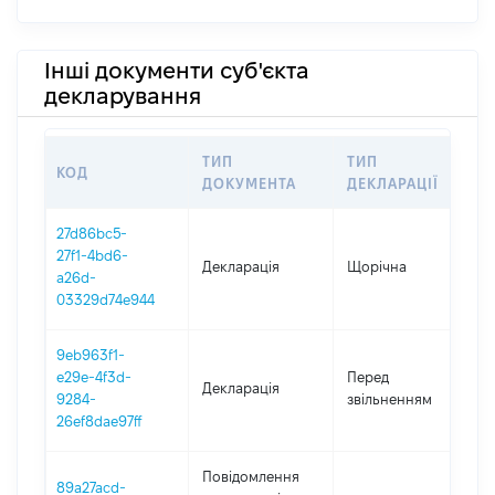
Інші документи суб'єкта
декларування
ТИП
ТИП
КОД
П
ДОКУМЕНТА
ДЕКЛАРАЦІЇ
27d86bc5-
27f1-4bd6-
Декларація
Щорічна
2
a26d-
03329d74e944
9eb963f1-
01
e29e-4f3d-
Перед
Декларація
-
9284-
звільненням
20
26ef8dae97ff
Повідомлення
89a27acd-