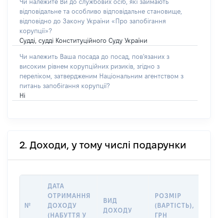
Чи належите Ви до службових осіб, які займають
відповідальне та особливо відповідальне становище,
відповідно до Закону України «Про запобігання
корупції»?
Судді, судді Конституційного Суду України
Чи належить Ваша посада до посад, пов'язаних з
високим рівнем корупційних ризиків, згідно з
переліком, затвердженим Національним агентством з
питань запобігання корупції?
Ні
2. Доходи, у тому числі подарунки
ДАТА
ІН
ОТРИМАННЯ
РОЗМІР
ВИД
ПР
№
ДОХОДУ
(ВАРТІСТЬ),
ДОХОДУ
(Д
(НАБУТТЯ У
ГРН