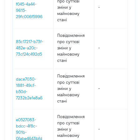
про суттєві
f045-4a44-
зміни y
-
2
9615-
майновому
29fc006f5996
стані
Повідомлення
85c17217-b73f-
про суттєві
482e-a20c-
зміни y
-
2
73cf24c492d5
майновому
стані
Повідомлення
dace7030-
про суттєві
1881-49cf-
зміни y
-
2
b50d-
майновому
7232b2e1e8a6
стані
Повідомлення
e0527083-
про суттєві
bdcc-4f8c-
зміни y
-
2
901b-
майновому
0fabe4643bfd