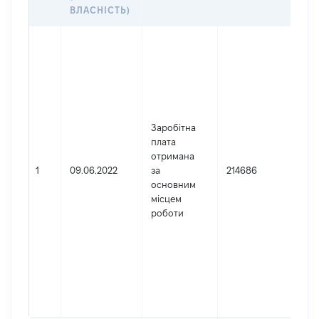
ДО
ВЛАСНІСТЬ)
Дже
Юр
осо
зар
в У
Най
Заробітна
ЧЕ
плата
АП
отримана
СУ
1
09.06.2022
за
214686
Код
основним
де
місцем
реє
роботи
юр
осі
осі
під
гро
фор
422