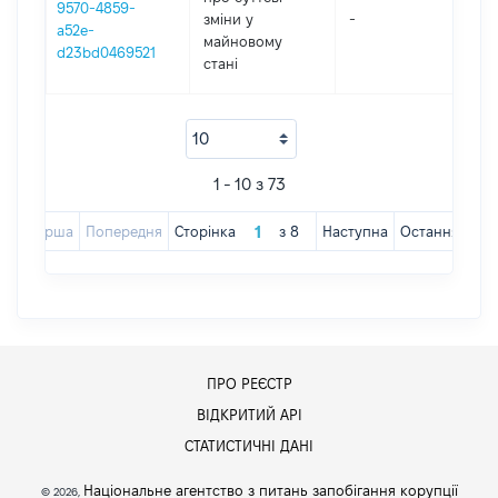
9570-4859-
зміни y
-
2
a52e-
майновому
d23bd0469521
стані
1 - 10 з 73
Перша
Попередня
Сторінка
з
8
Наступна
Остання
ПРО РЕЄСТР
ВІДКРИТИЙ АРІ
СТАТИСТИЧНІ ДАНІ
Національне агентство з питань запобігання корупції
© 2026,