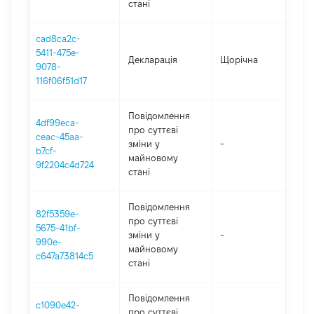
стані
cad8ca2c-
5411-475e-
Декларація
Щорічна
2
9078-
116f06f51d17
Повідомлення
4df99eca-
про суттєві
ceac-45aa-
зміни y
-
2
b7cf-
майновому
9f2204c4d724
стані
Повідомлення
82f5359e-
про суттєві
5675-41bf-
зміни y
-
2
990e-
майновому
c647a73814c5
стані
Повідомлення
c1090e42-
про суттєві