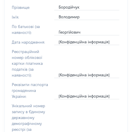
Бородійчук
Прізвище:
Володимир
Ім'я:
По батькові (за
Георгійович
наявності):
[Конфіденційна інформація]
Дата народження:
Реєстраційний
номер облікової
картки платника
податків (за
[Конфіденційна інформація]
наявності):
Реквізити паспорта
громадянина
[Конфіденційна інформація]
України:
Унікальний номер
запису в Єдиному
державному
демографічному
реєстрі (за