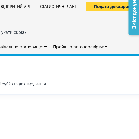
Зміст документа
Подати декларацію
ВІДКРИТИЙ АРІ
СТАТИСТИЧНІ ДАНІ
укати скрізь
овідальне становище:
Пройшла автоперевірку:
і субʼєкта декларування