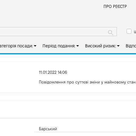
Й
ПРО РЕЄСТР
ш
атегорія посади:
Період подання:
Високий ризик:
Відп
11.01.2022 14:06
Повідомлення про суттєві зміни у майновому стан
Барський