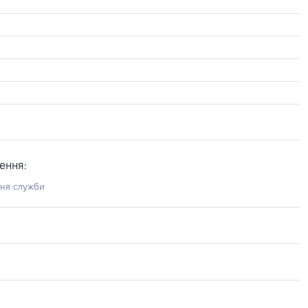
ення:
ння служби