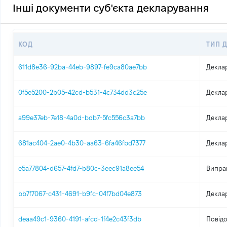
Інші документи суб'єкта декларування
КОД
ТИП 
611d8e36-92ba-44eb-9897-fe9ca80ae7bb
Декла
0f5e5200-2b05-42cd-b531-4c734dd3c25e
Декла
a99e37eb-7e18-4a0d-bdb7-5fc556c3a7bb
Декла
681ac404-2ae0-4b30-aa63-6fa46fbd7377
Декла
e5a77804-d657-4fd7-b80c-3eec91a8ee54
Випра
bb7f7067-c431-4691-b9fc-04f7bd04e873
Декла
deaa49c1-9360-4191-afcd-1f4e2c43f3db
Повідо