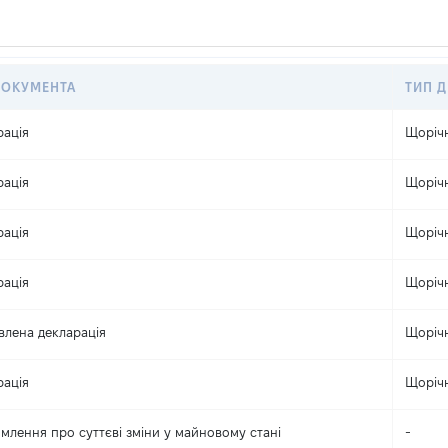
ДОКУМЕНТА
ТИП Д
рація
Щоріч
рація
Щоріч
рація
Щоріч
рація
Щоріч
влена декларація
Щоріч
рація
Щоріч
млення про суттєві зміни y майновому стані
-