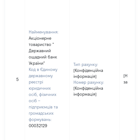
Найменування:
Акціонерне
товариство "
Державний
ощадний банк
України"
Тип рахунку:
Код в Єдиному
[Конфіденційна
державному
[Не
інформація]
5
реєстрі
застосо
Номер рахунку:
юридичних
[Конфіденційна
інформація]
осіб, фізичних
осіб –
підприємців та
громадських
формувань:
00032129