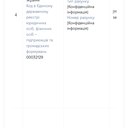
України"
Тип рахунку:
Код в Єдиному
[Конфіденційна
державному
[Не
інформація]
4
реєстрі
застосо
Номер рахунку:
юридичних
[Конфіденційна
інформація]
осіб, фізичних
осіб –
підприємців та
громадських
формувань:
00032129