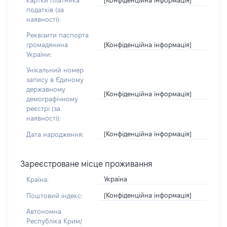
картки платника
податків (за
наявності):
Реквізити паспорта
[Конфіденційна інформація]
громадянина
України:
Унікальний номер
запису в Єдиному
державному
[Конфіденційна інформація]
демографічному
реєстрі (за
наявності):
[Конфіденційна інформація]
Дата народження:
Зареєстроване місце проживання
Україна
Країна:
[Конфіденційна інформація]
Поштовий індекс:
Автономна
Республіка Крим/