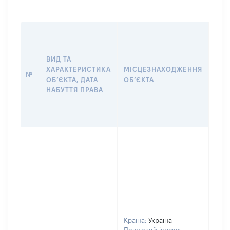
ВАР
ДАТ
НАБ
ВИД ТА
ПРА
ХАРАКТЕРИСТИКА
МІСЦЕЗНАХОДЖЕННЯ
№
ЗА
ОБʼЄКТА, ДАТА
ОБʼЄКТА
ОС
НАБУТТЯ ПРАВА
ГР
ОЦІ
ГРН
Країна:
Україна