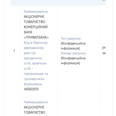
Найменування:
АКЦІОНЕРНЕ
ТОВАРИСТВО
КОМЕРЦІЙНИЙ
БАНК
«ПРИВАТБАНК»
Тип рахунку:
Код в Єдиному
[Конфіденційна
державному
[Не
інформація]
1
реєстрі
застосо
Номер рахунку:
юридичних
[Конфіденційна
інформація]
осіб, фізичних
осіб –
підприємців та
громадських
формувань:
14360570
Найменування:
АКЦІОНЕРНЕ
ТОВАРИСТВО