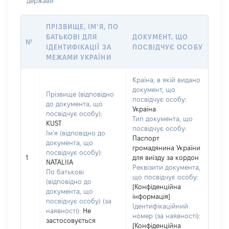
держави
ПРІЗВИЩЕ, ІМ’Я, ПО
БАТЬКОВІ ДЛЯ
ДОКУМЕНТ, ЩО
№
ІДЕНТИФІКАЦІЇ ЗА
ПОСВІДЧУЄ ОСОБУ
МЕЖАМИ УКРАЇНИ
Країна, в якій видано
документ, що
Прізвище (відповідно
посвідчує особу:
до документа, що
Україна
посвідчує особу):
Тип документа, що
KUST
посвідчує особу:
Ім’я (відповідно до
Паспорт
документа, що
громадянина України
посвідчує особу):
1
для виїзду за кордон
NATALIIA
Реквізити документа,
По батькові
що посвідчує особу:
(відповідно до
[Конфіденційна
документа, що
інформація]
посвідчує особу) (за
Ідентифікаційний
наявності):
Не
номер (за наявності):
застосовується
[Конфіденційна