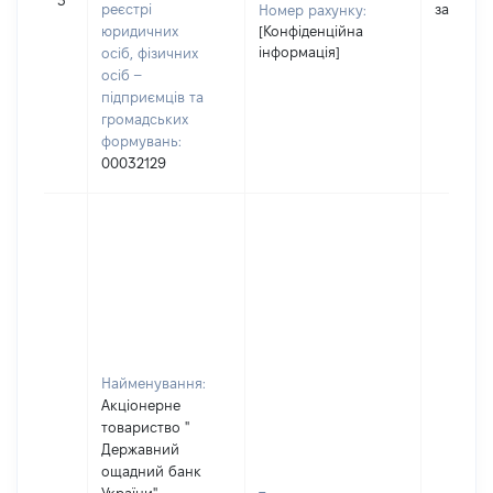
3
реєстрі
застосо
Номер рахунку:
юридичних
[Конфіденційна
інформація]
осіб, фізичних
осіб –
підприємців та
громадських
формувань:
00032129
Найменування:
Акціонерне
товариство "
Державний
ощадний банк