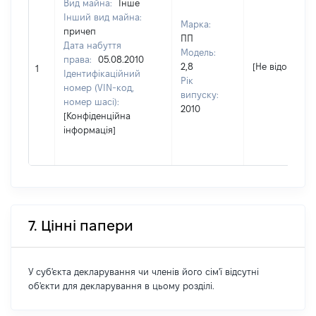
Вид майна:
Інше
Інший вид майна:
Марка:
причеп
ПП
Дата набуття
Модель:
права:
05.08.2010
2,8
[Не відомо]
1
Ідентифікаційний
Рік
номер (VIN-код,
випуску:
номер шасі):
2010
[Конфіденційна
інформація]
7. Цінні папери
У суб'єкта декларування чи членів його сім'ї відсутні
об'єкти для декларування в цьому розділі.