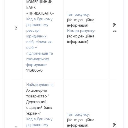
КОМЕРЦІЙНИЙ
БАНК
«ПРИВАТБАНК»
Тип рахунку:
Код в Єдиному
[Конфіденційна
державному
[Не
інформація]
2
реєстрі
застосо
Номер рахунку:
юридичних
[Конфіденційна
інформація]
осіб, фізичних
осіб –
підприємців та
громадських
формувань:
14360570
Найменування:
Акціонерне
товариство "
Державний
ощадний банк
України"
Тип рахунку:
Код в Єдиному
[Конфіденційна
державному
[Не
інформація]