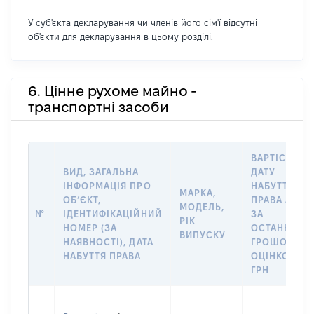
У суб'єкта декларування чи членів його сім'ї відсутні
об'єкти для декларування в цьому розділі.
6. Цінне рухоме майно -
транспортні засоби
ВАРТІСТЬ Н
ВИД, ЗАГАЛЬНА
ДАТУ
ІНФОРМАЦІЯ ПРО
НАБУТТЯ
МАРКА,
ОБʼЄКТ,
ПРАВА АБО
МОДЕЛЬ,
№
ІДЕНТИФІКАЦІЙНИЙ
ЗА
РІК
НОМЕР (ЗА
ОСТАННЬО
ВИПУСКУ
НАЯВНОСТІ), ДАТА
ГРОШОВОЮ
НАБУТТЯ ПРАВА
ОЦІНКОЮ,
ГРН