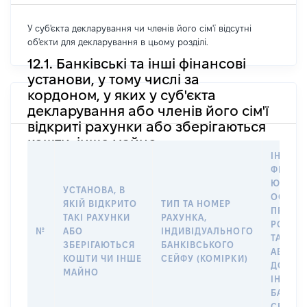
У суб'єкта декларування чи членів його сім'ї відсутні
об'єкти для декларування в цьому розділі.
12.1. Банківські та інші фінансові
установи, у тому числі за
кордоном, у яких у суб'єкта
декларування або членів його сім'ї
відкриті рахунки або зберігаються
кошти, інше майно
ІНФОР
ФІЗИЧН
ЮРИДИ
УСТАНОВА, В
ОСОБУ,
ЯКІЙ ВІДКРИТО
ТИП ТА НОМЕР
ПРАВО
ТАКІ РАХУНКИ
РАХУНКА,
РОЗПО
№
АБО
ІНДИВІДУАЛЬНОГО
ТАКИМ
ЗБЕРІГАЮТЬСЯ
БАНКІВСЬКОГО
АБО М
КОШТИ ЧИ ІНШЕ
СЕЙФУ (КОМІРКИ)
ДО
МАЙНО
ІНДИВ
БАНКІ
СЕЙФУ 