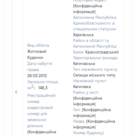
Поштовий індекс:
[Конфіденційна
інформація]
Автономна Республіка
Крим/область/місто зі
спеціальним статусом:
Харківська
Район в області та
Вид об'єкта:
Автономній Республіці
Житловий
Крим:
Красноградський
будинок
Територіальна громада:
Дата набуття
Кегичівська
Тип населеного пункту:
права:
2513
Селище міського типу
26.03.2012
Тип
Населений пункт:
Загальна площа
варт
2
Кегичівка
(м
):
146,3
обʼє
1
Район у місті:
варт
Реєстраційний
[Конфіденційна
дату
номер
інформація]
набу
(кадастровий
Тип:
[Конфіденційна
пра
номер для
інформація]
земельної
Назва:
[Конфіденційна
ділянки):
інформація]
[Конфіденційна
Номер будинку/