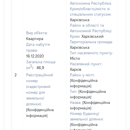
Автономна Республіка
Крим/область/місто зі
спеціальним статусом:
Харківська
Район в області та
Автономній Республіці
Вид об'єкта:
Крим:
Харківський
Квартира
Територіальна громада:
Дата набуття
Харківська
права:
Тип населеного пункту:
5799
16.12.2020
Місто
Тип
Загальна площа
Населений пункт:
варт
2
(м
):
46,9
Харків
обʼє
2
Реєстраційний
Район у місті:
варт
[Конфіденційна
номер
дату
інформація]
(кадастровий
набу
Тип:
[Конфіденційна
номер для
пра
інформація]
земельної
Назва:
[Конфіденційна
ділянки):
інформація]
[Конфіденційна
Номер будинку/
інформація]
земельної ділянки:
[Конфіденційна