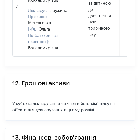
Володимирівна
за дитиною
2
10320
до
Декларує:
дружина
досягнення
Прізвище:
нею
Метельська
трирічного
Ім'я:
Ольга
віку
По батькові (за
наявності):
Володимирівна
12. Грошові активи
У суб'єкта декларування чи членів його сім'ї відсутні
об'єкти для декларування в цьому розділі.
13. Фінансові зобов'язання