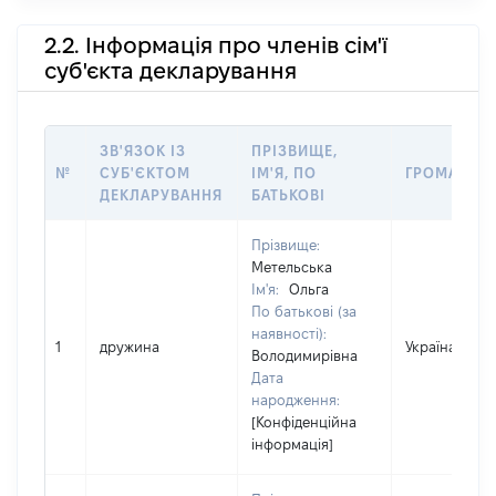
2.2. Інформація про членів сім'ї
суб'єкта декларування
ЗВ'ЯЗОК ІЗ
ПРІЗВИЩЕ,
№
СУБ'ЄКТОМ
ІМ'Я, ПО
ГРОМАДЯН
ДЕКЛАРУВАННЯ
БАТЬКОВІ
Прізвище:
Метельська
Ім'я:
Ольга
По батькові (за
наявності):
1
дружина
Україна
Володимирівна
Дата
народження:
[Конфіденційна
інформація]