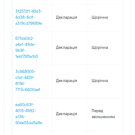
3f2572f1-45d3-
4d38-8cff-
Декларація
Щорічна
202
a319cd79689e
671da0b2-
a4a1-49de-
Декларація
Щорічна
202
9b9f-
1ebf75f5a1b5
3c868505-
cfa1-4429-
Декларація
Щорічна
202
8156-
7713c6600aef
ea60c63f-
01.0
4015-4992-
Перед
Декларація
-
a136-
звільненням
17.0
50ee53dd5a9e