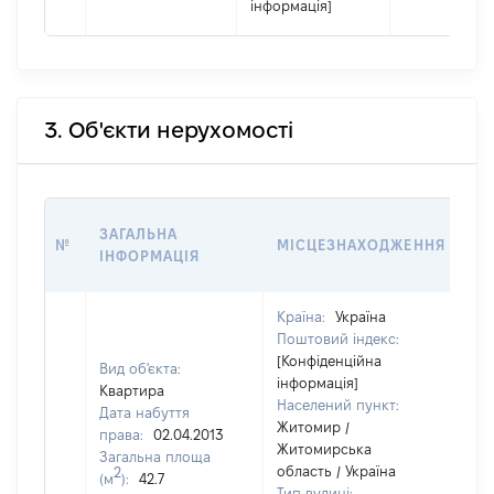
інформація]
3. Об'єкти нерухомості
ВА
ЗАГАЛЬНА
№
МІСЦЕЗНАХОДЖЕННЯ
НА
ІНФОРМАЦІЯ
НА
Країна:
Україна
Поштовий індекс:
[Конфіденційна
Вид об'єкта:
інформація]
Квартира
Населений пункт:
Дата набуття
Житомир /
права:
02.04.2013
Житомирська
Загальна площа
область / Україна
2
(м
):
42.7
Тип вулиці: