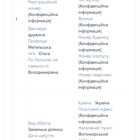
Реєстраційний
[Конфіденційна
номер:
інформація]
[Конфіденційна
[Н
Вулиця:
1
інформація]
ві
[Конфіденційна
Декларує:
інформація]
дружина
Номер будинку:
Прізвище:
[Конфіденційна
Метельська
інформація]
Ім'я:
Ольга
Номер корпусу:
По батькові (за
[Конфіденційна
наявності):
інформація]
Володимирівна
Номер квартири:
[Конфіденційна
інформація]
Країна:
Україна
Поштовий індекс:
[Конфіденційна
інформація]
Вид об'єкта:
Населений пункт:
Земельна ділянка
Житомирський
Дата набуття