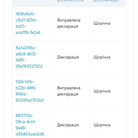
ДОКУМЕНТА
ДЕКЛАРАЦІЇ
469fd4d5-
c8d7-429d-
Виправлена
Щорічна
202
ba10-
декларація
ada1f8c7e2a4
8a3a299a-
a6b9-4612-
Декларація
Щорічна
202
94f5-
55e769327302
924c1d1b-
b22b-49f6-
Виправлена
Щорічна
202
866d-
декларація
80355ad763b0
881f772a-
08ca-4cbf-
Декларація
Щорічна
202
9e46-
d36463aab2d8