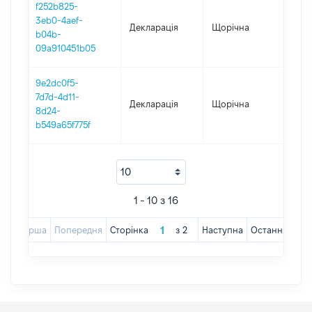
f252b825-
3eb0-4aef-
Декларація
Щорічна
202
b04b-
09a910451b05
9e2dc0f5-
7d7d-4d11-
Декларація
Щорічна
201
8d24-
b549a65f775f
1 - 10 з 16
Перша
Попередня
Сторінка
з
2
Наступна
Остання