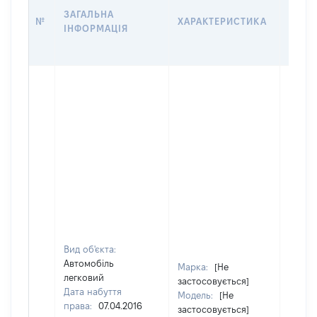
ДАТУ
ЗАГАЛЬНА
№
ХАРАКТЕРИСТИКА
У ВЛ
ІНФОРМАЦІЯ
ВОЛО
КОРИ
Вид об'єкта:
Автомобіль
Марка:
[Не
легковий
застосовується]
Дата набуття
Модель:
[Не
права:
07.04.2016
застосовується]