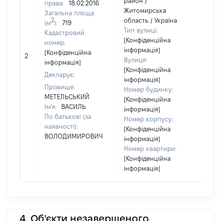
район /
права:
18.02.2016
Житомирська
Загальна площа
2
область / Україна
(м
):
719
Тип вулиці:
Кадастровий
[Конфіденційна
номер:
інформація]
[Н
[Конфіденційна
2
Вулиця:
ві
інформація]
[Конфіденційна
Декларує:
інформація]
Прізвище:
Номер будинку:
МЕТЕЛЬСЬКИЙ
[Конфіденційна
Ім'я:
ВАСИЛЬ
інформація]
По батькові (за
Номер корпусу:
наявності):
[Конфіденційна
ВОЛОДИМИРОВИЧ
інформація]
Номер квартири:
[Конфіденційна
інформація]
4. Об'єкти незавершеного