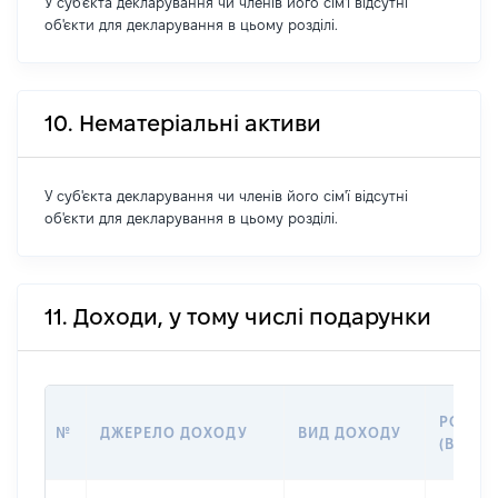
У суб'єкта декларування чи членів його сім'ї відсутні
об'єкти для декларування в цьому розділі.
10. Нематеріальні активи
У суб'єкта декларування чи членів його сім'ї відсутні
об'єкти для декларування в цьому розділі.
11. Доходи, у тому числі подарунки
РОЗМІ
№
ДЖЕРЕЛО ДОХОДУ
ВИД ДОХОДУ
(ВАРТІ