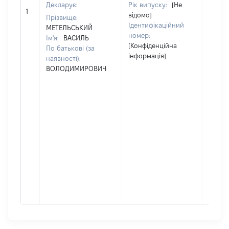
Декларує:
Рік випуску:
[Не
1
[Не ві
відомо]
Прізвище:
Ідентифікаційний
МЕТЕЛЬСЬКИЙ
номер:
Ім'я:
ВАСИЛЬ
[Конфіденційна
По батькові (за
інформація]
наявності):
ВОЛОДИМИРОВИЧ