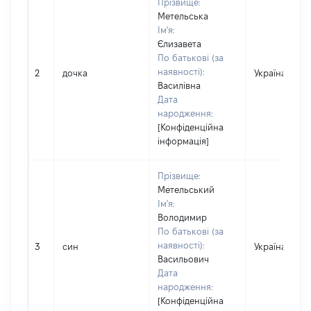
Прізвище:
Метельська
Ім'я:
Єлизавета
По батькові (за
наявності):
2
дочка
Україна
Василівна
Дата
народження:
[Конфіденційна
інформація]
Прізвище:
Метельський
Ім'я:
Володимир
По батькові (за
наявності):
3
син
Україна
Васильович
Дата
народження:
[Конфіденційна