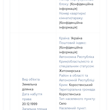
блоку:
[Конфіденційна
інформація]
Номер квартири/
кімнати/гаражу:
[Конфіденційна
інформація]
Країна:
Україна
Поштовий індекс:
[Конфіденційна
інформація]
Автономна Республіка
Крим/область/місто зі
спеціальним статусом:
Житомирська
Район в області та
Вид об'єкта:
Автономній Республіці
Земельна
Крим:
Коростенський
ділянка
Територіальна громада:
Дата набуття
Коростенська
Тип населеного пункту:
права:
756
Село
20.12.1999
Тип
Населений пункт:
Загальна площа
варт