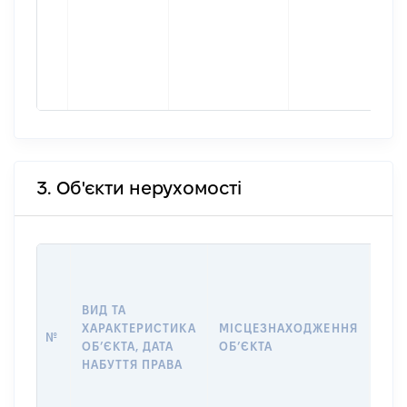
3. Об'єкти нерухомості
ВАР
ДАТ
НАБ
ВИД ТА
ПРА
ХАРАКТЕРИСТИКА
МІСЦЕЗНАХОДЖЕННЯ
№
ЗА
ОБʼЄКТА, ДАТА
ОБʼЄКТА
ОС
НАБУТТЯ ПРАВА
ГР
ОЦІ