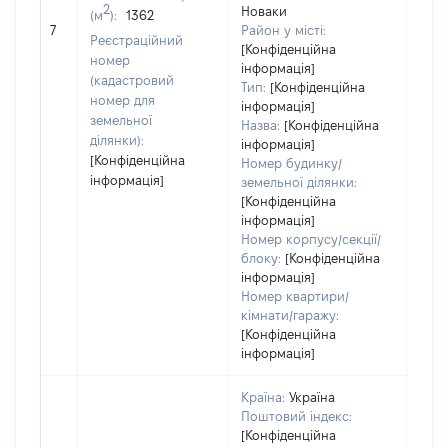
2
Новаки
(м
):
1362
обʼє
7
Район у місті:
варт
Реєстраційний
[Конфіденційна
дату
номер
інформація]
набу
(кадастровий
Тип:
[Конфіденційна
пра
номер для
інформація]
земельної
Назва:
[Конфіденційна
ділянки):
інформація]
[Конфіденційна
Номер будинку/
інформація]
земельної ділянки:
[Конфіденційна
інформація]
Номер корпусу/секції/
блоку:
[Конфіденційна
інформація]
Номер квартири/
кімнати/гаражу:
[Конфіденційна
інформація]
Країна:
Україна
Поштовий індекс:
[Конфіденційна