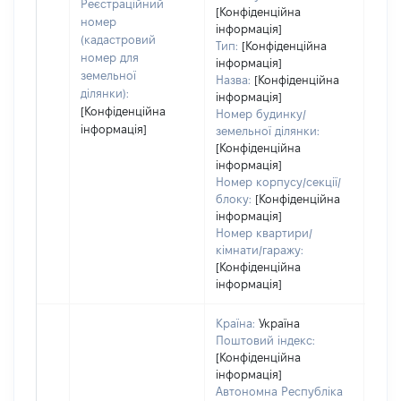
варт
Реєстраційний
[Конфіденційна
дату
номер
інформація]
набу
(кадастровий
Тип:
[Конфіденційна
пра
номер для
інформація]
земельної
Назва:
[Конфіденційна
ділянки):
інформація]
[Конфіденційна
Номер будинку/
інформація]
земельної ділянки:
[Конфіденційна
інформація]
Номер корпусу/секції/
блоку:
[Конфіденційна
інформація]
Номер квартири/
кімнати/гаражу:
[Конфіденційна
інформація]
Країна:
Україна
Поштовий індекс:
[Конфіденційна
інформація]
Автономна Республіка