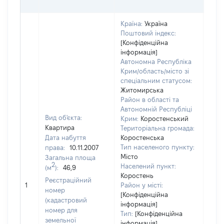
ГРН
Країна:
Україна
Поштовий індекс:
[Конфіденційна
інформація]
Автономна Республіка
Крим/область/місто зі
спеціальним статусом:
Житомирська
Район в області та
Автономній Республіці
Вид об'єкта:
Крим:
Коростенський
Квартира
Територіальна громада:
Дата набуття
Коростенська
Тип населеного пункту:
права:
10.11.2007
2764
Місто
Загальна площа
Тип
2
Населений пункт:
(м
):
46,9
варт
Коростень
обʼє
Реєстраційний
1
Район у місті:
варт
номер
[Конфіденційна
дату
(кадастровий
інформація]
набу
номер для
Тип:
[Конфіденційна
пра
земельної
інформація]