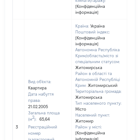
кімнати/гаражу:
[Конфіденційна
інформація]
Країна:
Україна
Поштовий індекс:
[Конфіденційна
інформація]
Автономна Республіка
Крим/область/місто зі
спеціальним статусом:
Житомирська
Район в області та
Автономній Республіці
Вид об'єкта:
Крим:
Житомирський
Квартира
Територіальна громада:
Дата набуття
Житомирська
права:
Тип населеного пункту:
21.02.2005
Місто
Загальна площа
Населений пункт:
2
(м
):
65,64
Житомир
[Не 
3
Реєстраційний
Район у місті:
[Конфіденційна
номер
інформація]
(кадастровий