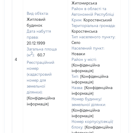
Житомирська
Район в області та
Вид об'єкта:
Автономній Республіці
Житловий
Крим:
Коростенський
будинок
Територіальна громада:
Дата набуття
Коростенська
Тип населеного пункту:
права:
1518
Село
20.12.1999
Тип
Населений пункт:
Загальна площа
варт
2
Новаки
(м
):
60.7
обʼє
4
Район у місті:
варт
Реєстраційний
[Конфіденційна
дату
номер
інформація]
набу
(кадастровий
Тип:
[Конфіденційна
пра
номер для
інформація]
земельної
Назва:
[Конфіденційна
ділянки):
інформація]
[Конфіденційна
Номер будинку/
інформація]
земельної ділянки:
[Конфіденційна
інформація]
Номер корпусу/секції/
блоку:
[Конфіденційна
інформація]