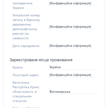
[Конфіденційна інформація]
громадянина
України:
Унікальний номер
запису в Єдиному
державному
[Конфіденційна інформація]
демографічному
реєстрі (за
наявності):
[Конфіденційна інформація]
Дата народження:
Зареєстроване місце проживання
Україна
Країна:
[Конфіденційна інформація]
Поштовий індекс:
Автономна
Республіка Крим/
Житомирська
область/місто зі
спеціальним
статусом: