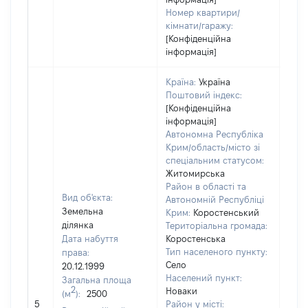
Номер квартири/
кімнати/гаражу:
[Конфіденційна
інформація]
Країна:
Україна
Поштовий індекс:
[Конфіденційна
інформація]
Автономна Республіка
Крим/область/місто зі
спеціальним статусом:
Житомирська
Район в області та
Вид об'єкта:
Автономній Республіці
Земельна
Крим:
Коростенський
ділянка
Територіальна громада:
Дата набуття
Коростенська
Тип населеного пункту:
права:
1389
Село
20.12.1999
Тип
Населений пункт:
Загальна площа
варт
2
Новаки
(м
):
2500
обʼє
5
Район у місті: