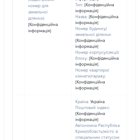
Тип:
[Конфіденційна
номер для
інформація]
земельної
Назва:
[Конфіденційна
ділянки):
інформація]
[Конфіденційна
Номер будинку/
інформація]
земельної ділянки:
[Конфіденційна
інформація]
Номер корпусу/секції/
блоку:
[Конфіденційна
інформація]
Номер квартири/
кімнати/гаражу:
[Конфіденційна
інформація]
Країна:
Україна
Поштовий індекс:
[Конфіденційна
інформація]
Автономна Республіка
Крим/область/місто зі
спеціальним статусом: