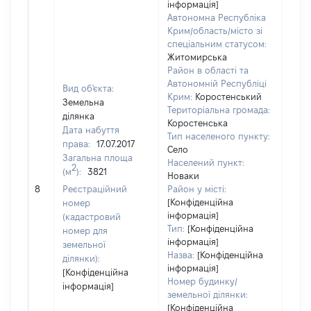
інформація]
Автономна Республіка
Крим/область/місто зі
спеціальним статусом:
Житомирська
Район в області та
Автономній Республіці
Вид об'єкта:
Крим:
Коростенський
Земельна
Територіальна громада:
ділянка
Коростенська
Дата набуття
Тип населеного пункту:
права:
17.07.2017
Село
Загальна площа
Населений пункт:
2
(м
):
3821
Новаки
[Не 
8
Реєстраційний
Район у місті:
[Конфіденційна
номер
інформація]
(кадастровий
Тип:
[Конфіденційна
номер для
інформація]
земельної
Назва:
[Конфіденційна
ділянки):
інформація]
[Конфіденційна
Номер будинку/
інформація]
земельної ділянки:
[Конфіденційна