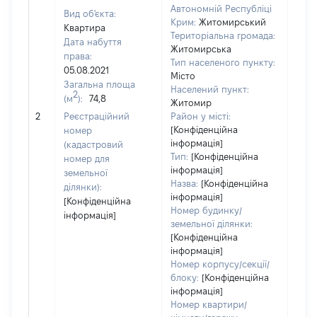
Автономній Республіці
Вид об'єкта:
Крим:
Житомирський
Квартира
Територіальна громада:
Дата набуття
Житомирська
права:
Тип населеного пункту:
807
05.08.2021
Місто
Тип
Загальна площа
Населений пункт:
варт
2
(м
):
74,8
Житомир
обʼє
2
Реєстраційний
Район у місті:
варт
[Конфіденційна
номер
дату
інформація]
(кадастровий
набу
Тип:
[Конфіденційна
номер для
пра
інформація]
земельної
Назва:
[Конфіденційна
ділянки):
інформація]
[Конфіденційна
Номер будинку/
інформація]
земельної ділянки:
[Конфіденційна
інформація]
Номер корпусу/секції/
блоку:
[Конфіденційна
інформація]
Номер квартири/