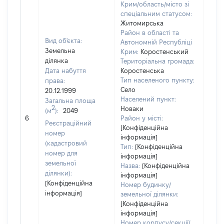
Крим/область/місто зі
спеціальним статусом:
Житомирська
Район в області та
Вид об'єкта:
Автономній Республіці
Земельна
Крим:
Коростенський
ділянка
Територіальна громада:
Дата набуття
Коростенська
Тип населеного пункту:
права:
1138
Село
20.12.1999
Тип
Населений пункт:
Загальна площа
варт
2
Новаки
(м
):
2049
обʼє
6
Район у місті:
варт
Реєстраційний
[Конфіденційна
дату
номер
інформація]
набу
(кадастровий
Тип:
[Конфіденційна
пра
номер для
інформація]
земельної
Назва:
[Конфіденційна
ділянки):
інформація]
[Конфіденційна
Номер будинку/
інформація]
земельної ділянки:
[Конфіденційна
інформація]
Номер корпусу/секції/