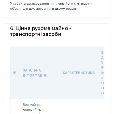
У суб'єкта декларування чи членів його сім'ї відсутні
об'єкти для декларування в цьому розділі.
6. Цінне рухоме майно -
транспортні засоби
ВАРТІС
ДАТУ 
У ВЛАС
ВОЛОД
ЗАГАЛЬНА
№
ХАРАКТЕРИСТИКА
КОРИС
ІНФОРМАЦІЯ
АБО З
ОСТА
ГРОШ
ОЦІНК
Вид майна:
Автомобіль