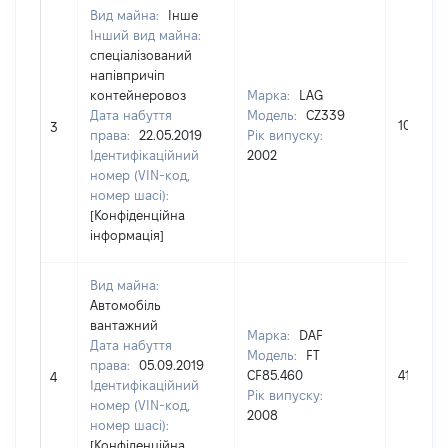
Вид майна:
Інше
Інший вид майна:
спеціалізований
напівпричіп
контейнеровоз
Марка:
LAG
Дата набуття
Модель:
CZ339
108000
3
права:
22.05.2019
Рік випуску:
Ідентифікаційний
2002
номер (VIN-код,
номер шасі):
[Конфіденційна
інформація]
Вид майна:
Автомобіль
вантажний
Марка:
DAF
Дата набуття
Модель:
FT
права:
05.09.2019
CF85.460
41000
4
Ідентифікаційний
Рік випуску:
номер (VIN-код,
2008
номер шасі):
[Конфіденційна