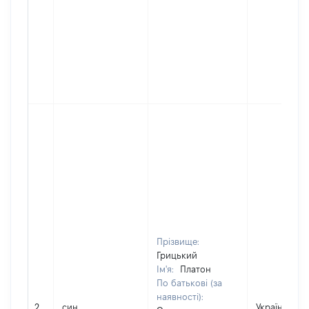
Прізвище:
Грицький
Ім'я:
Платон
По батькові (за
наявності):
2
син
Україна