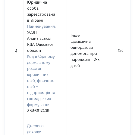
Юридична
особа,
зареєстрована
в Україні
Найменування:
УСЗН
Інше
Ананьївської
щомісячна
РДА Одеської
одноразова
області
12040
4
допомога при
Код в Єдиному
народженні 2-х
державному
дітей
реєстрі
юридичних
осіб, фізичних
осіб –
підприємців та
громадських
формувань:
3336617409
Джерело
доходу: