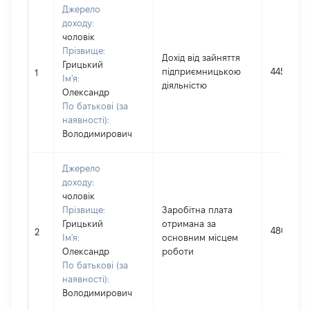
Джерело
доходу:
чоловік
Прізвище:
Дохід від зайняття
Грицький
підприємницькою
445948
1
Ім'я:
діяльністю
Олександр
По батькові (за
наявності):
Володимирович
Джерело
доходу:
чоловік
Прізвище:
Заробітна плата
Грицький
отримана за
4800
2
Ім'я:
основним місцем
Олександр
роботи
По батькові (за
наявності):
Володимирович