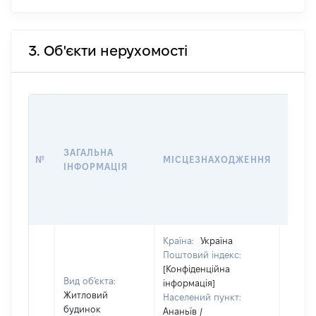
3. Об'єкти нерухомості
ВАРТ
ДАТУ
НАБУ
ЗАГАЛЬНА
ПРАВ
№
МІСЦЕЗНАХОДЖЕННЯ
ІНФОРМАЦІЯ
ЗА
ОСТ
ГРО
ОЦІ
Країна:
Україна
Поштовий індекс:
[Конфіденційна
Вид об'єкта:
інформація]
Житловий
Населений пункт:
будинок
Ананьїв /