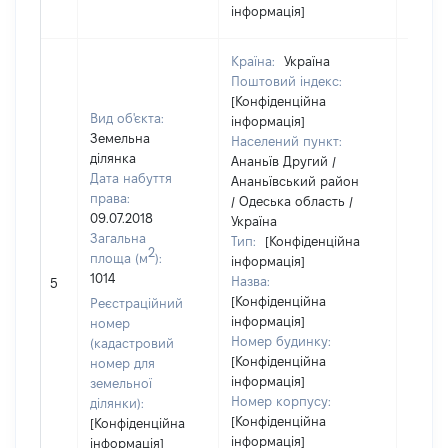
інформація]
Країна:
Україна
Поштовий індекс:
[Конфіденційна
Вид об'єкта:
інформація]
Земельна
Населений пункт:
ділянка
Ананьїв Другий /
Дата набуття
Ананьївський район
права:
/ Одеська область /
09.07.2018
Україна
Загальна
Тип:
[Конфіденційна
2
площа (м
):
інформація]
1014
Назва:
17668
5
[Конфіденційна
Реєстраційний
інформація]
номер
Номер будинку:
(кадастровий
[Конфіденційна
номер для
інформація]
земельної
Номер корпусу:
ділянки):
[Конфіденційна
[Конфіденційна
інформація]
інформація]