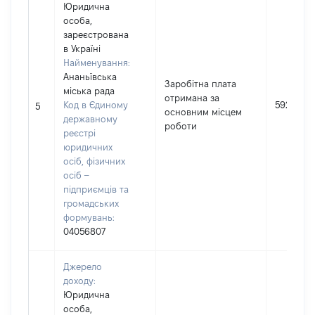
Юридична
особа,
зареєстрована
в Україні
Найменування:
Ананьївська
Заробітна плата
міська рада
отримана за
Код в Єдиному
5928
5
основним місцем
державному
роботи
реєстрі
юридичних
осіб, фізичних
осіб –
підприємців та
громадських
формувань:
04056807
Джерело
доходу:
Юридична
особа,