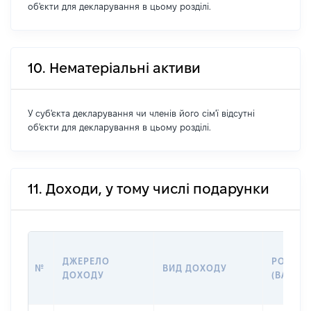
об'єкти для декларування в цьому розділі.
10. Нематеріальні активи
У суб'єкта декларування чи членів його сім'ї відсутні
об'єкти для декларування в цьому розділі.
11. Доходи, у тому числі подарунки
ДЖЕРЕЛО
РОЗМІР
№
ВИД ДОХОДУ
ДОХОДУ
(ВАРТІС