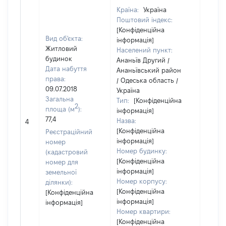
Країна:
Україна
Поштовий індекс:
[Конфіденційна
Вид об'єкта:
інформація]
Житловий
Населений пункт:
будинок
Ананьїв Другий /
Дата набуття
Ананьївський район
права:
/ Одеська область /
09.07.2018
Україна
Загальна
Тип:
[Конфіденційна
2
площа (м
):
інформація]
77,4
Назва:
39037
4
[Конфіденційна
Реєстраційний
інформація]
номер
Номер будинку:
(кадастровий
[Конфіденційна
номер для
інформація]
земельної
Номер корпусу:
ділянки):
[Конфіденційна
[Конфіденційна
інформація]
інформація]
Номер квартири:
[Конфіденційна