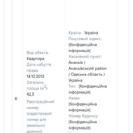
Країна:
Україна
Поштовий індекс:
[Конфіденційна
інформація]
Вид об'єкта:
Населений пункт:
Квартира
Ананьїв /
Дата набуття
Ананьївський район
права:
/ Одеська область /
14.10.2013
Україна
Загальна
Тип:
[Конфіденційна
2
площа (м
):
інформація]
42,3
Назва:
[Не ві
6
Реєстраційний
[Конфіденційна
номер
інформація]
(кадастровий
Номер будинку:
номер для
[Конфіденційна
земельної
інформація]
ділянки):