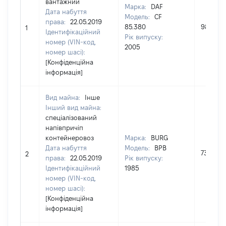
вантажний
Марка:
DAF
Дата набуття
Модель:
CF
права:
22.05.2019
85.380
9800
1
Ідентифікаційний
Рік випуску:
номер (VIN-код,
2005
номер шасі):
[Конфіденційна
інформація]
Вид майна:
Інше
Інший вид майна:
спеціалізований
напівпричіп
контейнеровоз
Марка:
BURG
Дата набуття
Модель:
BPB
7300
2
права:
22.05.2019
Рік випуску:
Ідентифікаційний
1985
номер (VIN-код,
номер шасі):
[Конфіденційна
інформація]