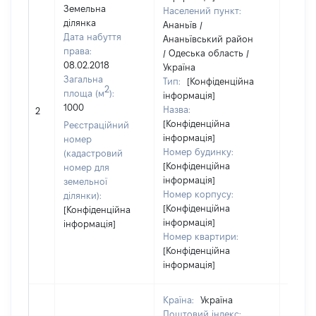
Земельна
Населений пункт:
ділянка
Ананьїв /
Дата набуття
Ананьївський район
права:
/ Одеська область /
08.02.2018
Україна
Загальна
Тип:
[Конфіденційна
2
площа (м
):
інформація]
1000
Назва:
3300
2
[Конфіденційна
Реєстраційний
інформація]
номер
Номер будинку:
(кадастровий
[Конфіденційна
номер для
інформація]
земельної
Номер корпусу:
ділянки):
[Конфіденційна
[Конфіденційна
інформація]
інформація]
Номер квартири:
[Конфіденційна
інформація]
Країна:
Україна
Поштовий індекс: