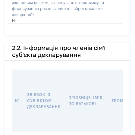
злочинним шляхом, фінансуванню тероризму та
фінансуванню розповсюдження зброї масового
знищення”?
Ні
2.2. Інформація про членів сім'ї
суб'єкта декларування
ЗВ'ЯЗОК ІЗ
ПРІЗВИЩЕ, ІМ'Я,
№
СУБ'ЄКТОМ
ГРОМАДЯН
ПО БАТЬКОВІ
ДЕКЛАРУВАННЯ