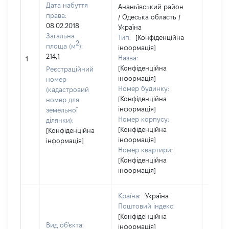
Дата набуття
Ананьївський район
права:
/ Одеська область /
08.02.2018
Україна
Загальна
Тип:
[Конфіденційна
2
площа (м
):
інформація]
214,1
Назва:
16794
1
[Конфіденційна
Реєстраційний
інформація]
номер
Номер будинку:
(кадастровий
[Конфіденційна
номер для
інформація]
земельної
Номер корпусу:
ділянки):
[Конфіденційна
[Конфіденційна
інформація]
інформація]
Номер квартири:
[Конфіденційна
інформація]
Країна:
Україна
Поштовий індекс:
[Конфіденційна
Вид об'єкта:
інформація]