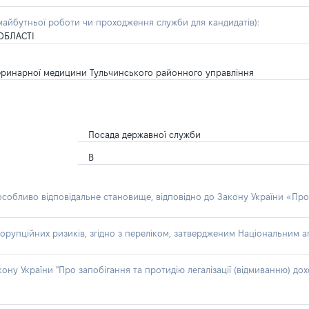
айбутньої роботи чи проходження служби для кандидатів):
ОБЛАСТІ
етеринарної медицини Тульчинського районного управління
Посада державної служби
В
 особливо відповідальне становище, відповідно до Закону України «Про
орупційних ризиків, згідно з переліком, затвердженим Національним аг
акону України "Про запобігання та протидію легалізації (відмиванню) 