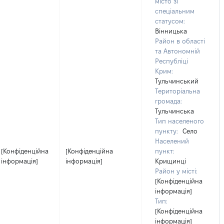
місто зі
спеціальним
статусом:
Вінницька
Район в області
та Автономній
Республіці
Крим:
Тульчинський
Територіальна
громада:
Тульчинська
Тип населеного
пункту:
Село
Населений
[Конфіденційна
[Конфіденційна
пункт:
інформація]
інформація]
Крищинці
Район у місті:
[Конфіденційна
інформація]
Тип:
[Конфіденційна
інформація]