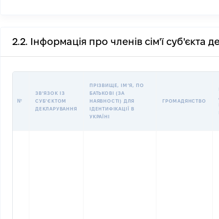
2.2. Інформація про членів сім'ї суб'єкта 
ПРІЗВИЩЕ, ІМʼЯ, ПО
ЗВʼЯЗОК ІЗ
БАТЬКОВІ (ЗА
№
СУБʼЄКТОМ
НАЯВНОСТІ) ДЛЯ
ГРОМАДЯНСТВО
ДЕКЛАРУВАННЯ
ІДЕНТИФІКАЦІЇ В
УКРАЇНІ