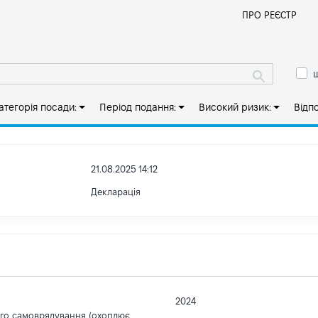
Й
ПРО РЕЄСТР
ш
атегорія посади:
Період подання:
Високий ризик:
Відп
21.08.2025 14:12
Декларація
2024
ого самоврядування (охоплює