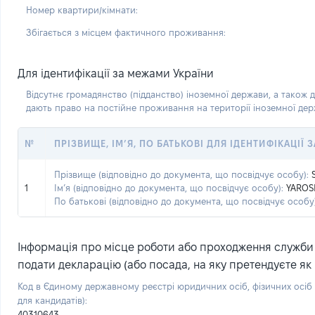
Номер квартири/кімнати:
Збігається з місцем фактичного проживання:
Для ідентифікації за межами України
Відсутнє громадянство (підданство) іноземної держави, а також д
дають право на постійне проживання на території іноземної де
№
ПРІЗВИЩЕ, ІМ’Я, ПО БАТЬКОВІ ДЛЯ ІДЕНТИФІКАЦІЇ
Прізвище (відповідно до документа, що посвідчує особу):
1
Ім’я (відповідно до документа, що посвідчує особу):
YAROS
По батькові (відповідно до документа, що посвідчує особу)
Інформація про місце роботи або проходження служби (
подати декларацію (або посада, на яку претендуєте як 
Код в Єдиному державному реєстрі юридичних осіб, фізичних осі
для кандидатів):
40310643