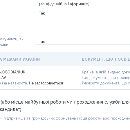
[Конфіденційна інформація]
Так
окументи, які
Так
ржави
 ЗА МЕЖАМИ УКРАЇНИ
ДОКУМЕНТ, ЩО ПОСВІ
SLOBODIANIUK
Країна, в якій видано док
LAV
Тип документа, що посвід
 (за наявності):
Не застосовується
Реквізити документа, що 
або місце майбутньої роботи чи проходження служби для ка
кандидат):
б – підприємців та громадських формувань місця роботи або проходже