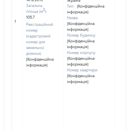
Україна
Загальна
Тип:
[Конфіденційна
2
площа (м
):
інформація]
105.7
Назва:
[Не ві
1
[Конфіденційна
Реєстраційний
інформація]
номер
Номер будинку:
(кадастровий
[Конфіденційна
номер для
інформація]
земельної
Номер корпусу:
ділянки):
[Конфіденційна
[Конфіденційна
інформація]
інформація]
Номер квартири:
[Конфіденційна
інформація]