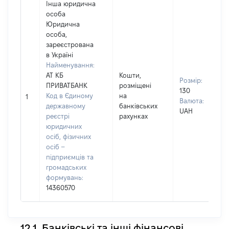
Інша юридична
особа
Юридична
особа,
зареєстрована
в Україні
Найменування:
АТ КБ
Кошти,
Розмір:
ПРИВАТБАНК
розміщені
130
Код в Єдиному
на
1
Валюта:
державному
банківських
UAH
реєстрі
рахунках
юридичних
осіб, фізичних
осіб –
підприємців та
громадських
формувань:
14360570
12.1. Банківські та інші фінансові