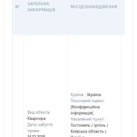
ЗАГАЛЬНА
ПРАВ
№
МІСЦЕЗНАХОДЖЕННЯ
ІНФОРМАЦІЯ
ЗА
ОСТ
ГРО
ОЦІ
Країна:
Україна
Поштовий індекс:
[Конфіденційна
Вид об'єкта:
інформація]
Квартира
Населений пункт:
Дата набуття
Гостомель / Ірпінь /
права:
Київська область /
14.12.2015