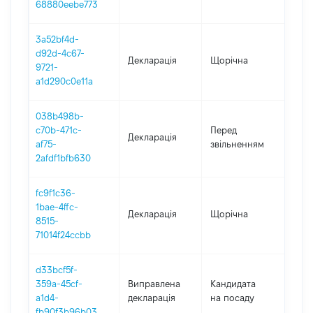
68880eebe773
3a52bf4d-
d92d-4c67-
Декларація
Щорічна
202
9721-
a1d290c0e11a
038b498b-
01.0
c70b-471c-
Перед
Декларація
-
af75-
звільненням
10.0
2afdf1bfb630
fc9f1c36-
1bae-4ffc-
Декларація
Щорічна
201
8515-
71014f24ccbb
d33bcf5f-
359a-45cf-
Виправлена
Кандидата
201
a1d4-
декларація
на посаду
fb90f3b96b03