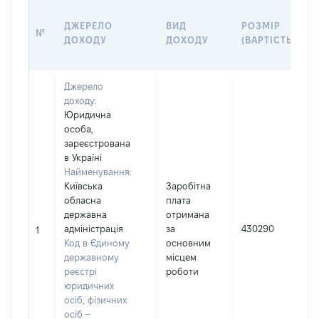
ДЖЕРЕЛО
ВИД
РОЗМІР
№
ДОХОДУ
ДОХОДУ
(ВАРТІСТЬ)
Джерело
доходу:
Юридична
особа,
зареєстрована
в Україні
Найменування:
Київська
Заробітна
обласна
плата
І
державна
отримана
адміністрація
за
430290
1
Код в Єдиному
основним
(
державному
місцем
реєстрі
роботи
юридичних
осіб, фізичних
осіб –