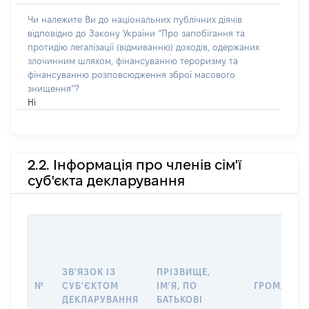
Чи належите Ви до національних публічних діячів
відповідно до Закону України “Про запобігання та
протидію легалізації (відмиванню) доходів, одержаних
злочинним шляхом, фінансуванню тероризму та
фінансуванню розповсюдження зброї масового
знищення”?
Ні
2.2. Інформація про членів сім'ї
суб'єкта декларування
ЗВ'ЯЗОК ІЗ
ПРІЗВИЩЕ,
№
СУБ'ЄКТОМ
ІМ'Я, ПО
ГРОМАДЯН
ДЕКЛАРУВАННЯ
БАТЬКОВІ