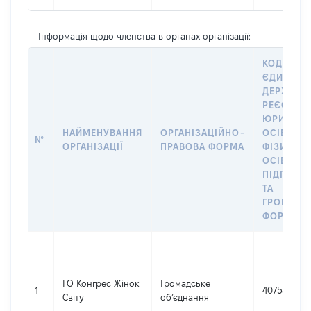
Інформація щодо членства в органах організації:
КОД В
ЄДИНОМ
ДЕРЖАВН
РЕЄСТРІ
ЮРИДИЧ
НАЙМЕНУВАННЯ
ОРГАНІЗАЦІЙНО-
ОСІБ,
№
ОРГАНІЗАЦІЇ
ПРАВОВА ФОРМА
ФІЗИЧНИ
ОСІБ –
ПІДПРИЄ
ТА
ГРОМАДС
ФОРМУВА
ГО Конгрес Жінок
Громадське
1
40758876
Світу
об’єднання