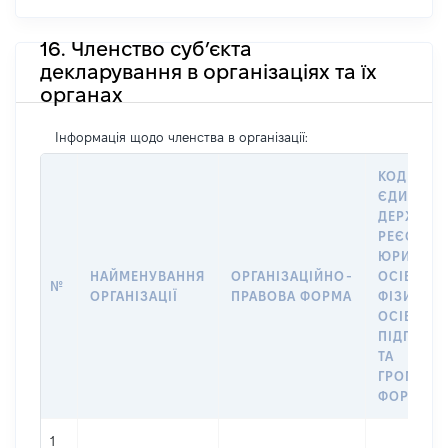
16. Членство суб’єкта
декларування в організаціях та їх
органах
Інформація щодо членства в організації:
КОД В
ЄДИНОМ
ДЕРЖАВН
РЕЄСТРІ
ЮРИДИЧ
НАЙМЕНУВАННЯ
ОРГАНІЗАЦІЙНО-
ОСІБ,
№
ОРГАНІЗАЦІЇ
ПРАВОВА ФОРМА
ФІЗИЧНИ
ОСІБ –
ПІДПРИЄ
ТА
ГРОМАДС
ФОРМУВА
1