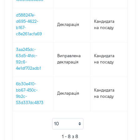
d588247e-
d695-4622-
Кандидата
Декларація
201
b167-
на посаду
c8e261acfa69
3aa245dc-
63d5-4fdc-
Виправлена
Кандидата
201
92c6-
декларація
на посаду
4e1df702adb1
6b30e410-
bb67-450c-
Кандидата
Декларація
201
9b2c-
на посаду
53d337dc4873
1 - 8 з 8