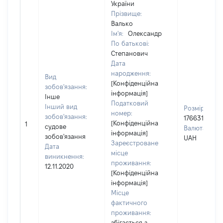
України
Прізвище:
Валько
Ім'я:
Олександр
По батькові:
Степанович
Дата
народження:
Вид
[Конфіденційна
зобов'язання:
інформація]
Інше
Податковий
Інший вид
Розмір:
номер:
зобов'язання:
1766319
[Конфіденційна
1
судове
Валюта:
інформація]
зобов'язання
UAH
Зареєстроване
Дата
місце
виникнення:
проживання:
12.11.2020
[Конфіденційна
інформація]
Місце
фактичного
проживання:
збігається з