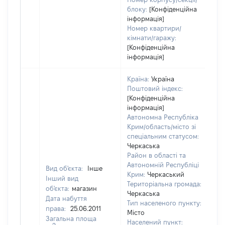
блоку:
[Конфіденційна
інформація]
Номер квартири/
кімнати/гаражу:
[Конфіденційна
інформація]
Країна:
Україна
Поштовий індекс:
[Конфіденційна
інформація]
Автономна Республіка
Крим/область/місто зі
спеціальним статусом:
Черкаська
Район в області та
Автономній Республіці
Вид об'єкта:
Інше
Крим:
Черкаський
Інший вид
Територіальна громада:
об'єкта:
магазин
Черкаська
Дата набуття
Тип населеного пункту:
права:
25.06.2011
Місто
Загальна площа
Населений пункт: