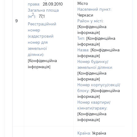
Місто
права:
28.09.2010
Населений пункт:
Загальна площа
2
Черкаси
(м
):
77,1
[Н
9
Район у місті:
за
Реєстраційний
[Конфіденційна
номер
інформація]
(кадастровий
Тип:
[Конфіденційна
номер для
інформація]
земельної
Назва:
[Конфіденційна
ділянки):
інформація]
[Конфіденційна
Номер будинку/
інформація]
земельної ділянки:
[Конфіденційна
інформація]
Номер корпусу/секції/
блоку:
[Конфіденційна
інформація]
Номер квартири/
кімнати/гаражу:
[Конфіденційна
інформація]
Країна:
Україна