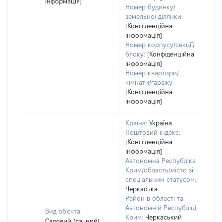
інформація]
Номер будинку/
земельної ділянки:
[Конфіденційна
інформація]
Номер корпусу/секції/
блоку:
[Конфіденційна
інформація]
Номер квартири/
кімнати/гаражу:
[Конфіденційна
інформація]
Країна:
Україна
Поштовий індекс:
[Конфіденційна
інформація]
Автономна Республіка
Крим/область/місто зі
спеціальним статусом:
Черкаська
Район в області та
Автономній Республіці
Вид об'єкта:
Крим:
Черкаський
Садовий (дачний)