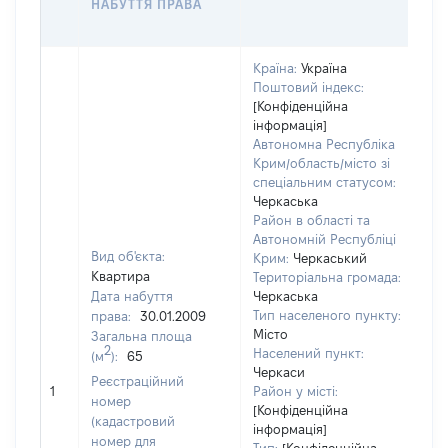
НАБУТТЯ ПРАВА
Г
О
Країна:
Україна
Поштовий індекс:
[Конфіденційна
інформація]
Автономна Республіка
Крим/область/місто зі
спеціальним статусом:
Черкаська
Район в області та
Автономній Республіці
Вид об'єкта:
Крим:
Черкаський
Квартира
Територіальна громада:
Дата набуття
Черкаська
Тип населеного пункту:
права:
30.01.2009
Місто
Загальна площа
2
Населений пункт:
(м
):
65
Черкаси
[Н
Реєстраційний
1
Район у місті:
за
номер
[Конфіденційна
(кадастровий
інформація]
номер для