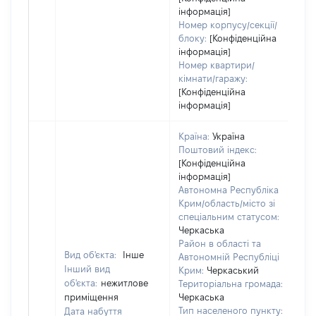
інформація]
Номер корпусу/секції/
блоку:
[Конфіденційна
інформація]
Номер квартири/
кімнати/гаражу:
[Конфіденційна
інформація]
Країна:
Україна
Поштовий індекс:
[Конфіденційна
інформація]
Автономна Республіка
Крим/область/місто зі
спеціальним статусом:
Черкаська
Район в області та
Вид об'єкта:
Інше
Автономній Республіці
Інший вид
Крим:
Черкаський
об'єкта:
нежитлове
Територіальна громада:
приміщення
Черкаська
Тип населеного пункту:
Дата набуття