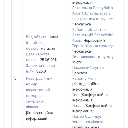
інформація]
Автономна Республіка
Крим/область/місто зі
спеціальним статусом:
Черкаська
Район в області та
Автономній Республіці
Вид об'єкта:
Інше
Крим:
Черкаський
Інший вид
Територіальна громада:
об'єкта:
магазин
Черкаська
Дата набуття
Тип населеного пункту:
права:
25.06.2011
Місто
Загальна площа
Населений пункт:
2
(м
):
923,9
Черкаси
[Н
8
Реєстраційний
Район у місті:
за
[Конфіденційна
номер
інформація]
(кадастровий
Тип:
[Конфіденційна
номер для
інформація]
земельної
Назва:
[Конфіденційна
ділянки):
інформація]
[Конфіденційна
Номер будинку/
інформація]
земельної ділянки:
[Конфіденційна