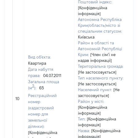
Поштовий індекс:
[Конфіденційна
інформація]
Автономна Республіка
Крим/область/місто зі
спеціальним статусом:
Київська
Район в області та
Автономній Республіці
Крим:
[Член сімʼї не
Вид об'єкта:
надав інформації]
Квартира
Територіальна громада:
Дата набуття
[Не застосовується]
права:
04.07.2011
Тип населеного пункту:
Загальна площа
[Не застосовується]
2
(м
):
65
Населений пункт:
[Не
[Н
Реєстраційний
застосовується]
10
за
Район у місті:
номер
[Конфіденційна
(кадастровий
інформація]
номер для
Тип:
[Конфіденційна
земельної
інформація]
ділянки):
Назва:
[Конфіденційна
[Конфіденційна
інформація]