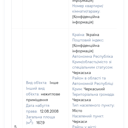
інформація]
Номер квартири/
кімнати/гаражу:
[Конфіденційна
інформація]
Країна:
Україна
Поштовий індекс:
[Конфіденційна
інформація]
Автономна Республіка
Крим/область/місто зі
спеціальним статусом:
Черкаська
Район в області та
Вид об'єкта:
Інше
Автономній Республіці
Інший вид
Крим:
Черкаський
об'єкта:
нежитлове
Територіальна громада:
приміщення
Черкаська
Тип населеного пункту:
Дата набуття
Місто
права:
12.08.2008
Населений пункт:
Загальна площа
2
Черкаси
(м
):
167,9
[Н
5
Район у місті: