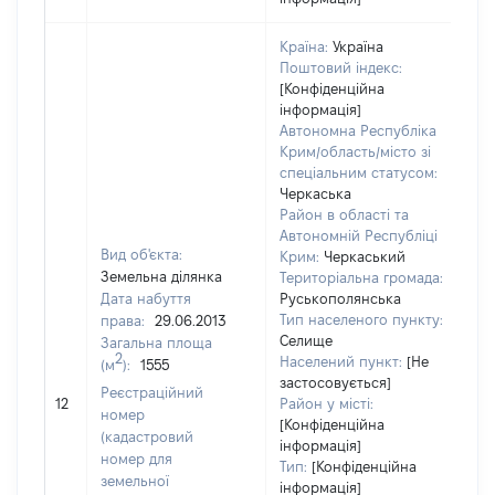
Країна:
Україна
Поштовий індекс:
[Конфіденційна
інформація]
Автономна Республіка
Крим/область/місто зі
спеціальним статусом:
Черкаська
Район в області та
Автономній Республіці
Вид об'єкта:
Крим:
Черкаський
Земельна ділянка
Територіальна громада:
Дата набуття
Руськополянська
Тип населеного пункту:
права:
29.06.2013
Селище
Загальна площа
2
Населений пункт:
[Не
(м
):
1555
застосовується]
[Н
Реєстраційний
12
Район у місті:
за
номер
[Конфіденційна
(кадастровий
інформація]
номер для
Тип:
[Конфіденційна
земельної
інформація]