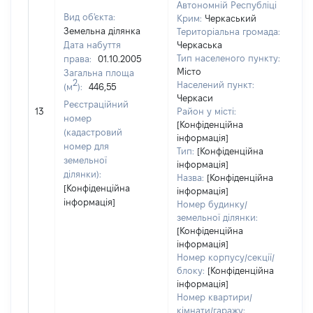
Автономній Республіці
Вид об'єкта:
Крим:
Черкаський
Земельна ділянка
Територіальна громада:
Дата набуття
Черкаська
Тип населеного пункту:
права:
01.10.2005
Місто
Загальна площа
2
Населений пункт:
(м
):
446,55
Черкаси
[Н
Реєстраційний
13
Район у місті:
за
номер
[Конфіденційна
(кадастровий
інформація]
номер для
Тип:
[Конфіденційна
земельної
інформація]
ділянки):
Назва:
[Конфіденційна
[Конфіденційна
інформація]
інформація]
Номер будинку/
земельної ділянки:
[Конфіденційна
інформація]
Номер корпусу/секції/
блоку:
[Конфіденційна
інформація]
Номер квартири/
кімнати/гаражу: