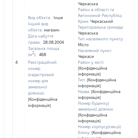
Черкаська
Район в області та
Автономній Республіці
Вид об'єкта:
Інше
Крим:
Черкаський
Інший вид
Територіальна громада:
об'єкта:
магазин
Черкаська
Дата набуття
Тип населеного пункту:
права:
28.08.2004
Місто
Загальна площа
Населений пункт:
2
(м
):
468
Черкаси
[Н
4
Реєстраційний
Район у місті:
за
[Конфіденційна
номер
інформація]
(кадастровий
Тип:
[Конфіденційна
номер для
інформація]
земельної
Назва:
[Конфіденційна
ділянки):
інформація]
[Конфіденційна
Номер будинку/
інформація]
земельної ділянки:
[Конфіденційна
інформація]
Номер корпусу/секції/
блоку:
[Конфіденційна