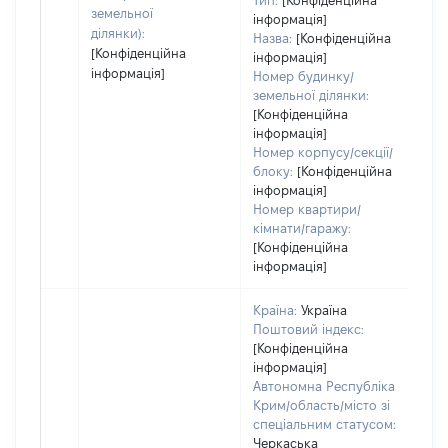
Тип:
[Конфіденційна
земельної
інформація]
ділянки):
Назва:
[Конфіденційна
[Конфіденційна
інформація]
інформація]
Номер будинку/
земельної ділянки:
[Конфіденційна
інформація]
Номер корпусу/секції/
блоку:
[Конфіденційна
інформація]
Номер квартири/
кімнати/гаражу:
[Конфіденційна
інформація]
Країна:
Україна
Поштовий індекс:
[Конфіденційна
інформація]
Автономна Республіка
Крим/область/місто зі
спеціальним статусом:
Черкаська