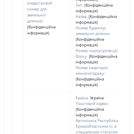
(кадастровий
Тип:
[Конфіденційна
номер для
інформація]
земельної
Назва:
[Конфіденційна
ділянки):
інформація]
[Конфіденційна
Номер будинку/
інформація]
земельної ділянки:
[Конфіденційна
інформація]
Номер корпусу/секції/
блоку:
[Конфіденційна
інформація]
Номер квартири/
кімнати/гаражу:
[Конфіденційна
інформація]
Країна:
Україна
Поштовий індекс:
[Конфіденційна
інформація]
Автономна Республіка
Крим/область/місто зі
спеціальним статусом: