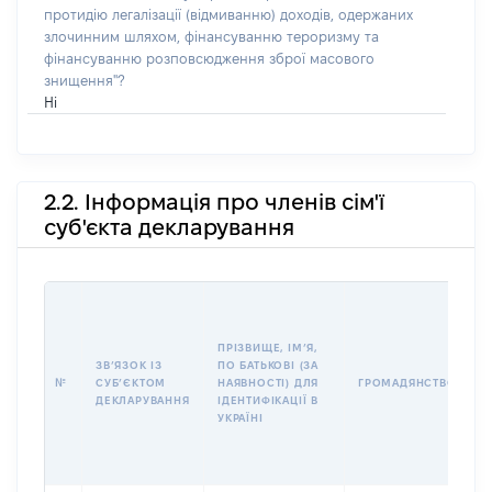
протидію легалізації (відмиванню) доходів, одержаних
злочинним шляхом, фінансуванню тероризму та
фінансуванню розповсюдження зброї масового
знищення"?
Ні
2.2. Інформація про членів сім'ї
суб'єкта декларування
П
І
Б
ПРІЗВИЩЕ, ІМʼЯ,
І
ЗВʼЯЗОК ІЗ
ПО БАТЬКОВІ (ЗА
№
СУБʼЄКТОМ
НАЯВНОСТІ) ДЛЯ
ГРОМАДЯНСТВО
У
ДЕКЛАРУВАННЯ
ІДЕНТИФІКАЦІЇ В
Д
УКРАЇНІ