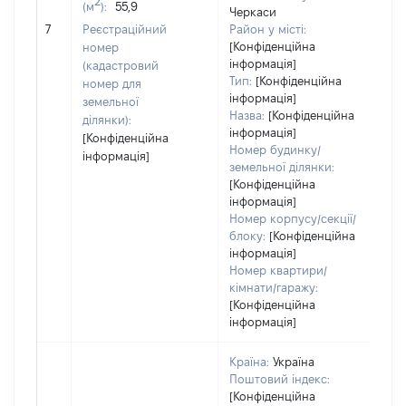
2
(м
):
55,9
Черкаси
[Н
7
Реєстраційний
Район у місті:
за
[Конфіденційна
номер
інформація]
(кадастровий
Тип:
[Конфіденційна
номер для
інформація]
земельної
Назва:
[Конфіденційна
ділянки):
інформація]
[Конфіденційна
Номер будинку/
інформація]
земельної ділянки:
[Конфіденційна
інформація]
Номер корпусу/секції/
блоку:
[Конфіденційна
інформація]
Номер квартири/
кімнати/гаражу:
[Конфіденційна
інформація]
Країна:
Україна
Поштовий індекс:
[Конфіденційна