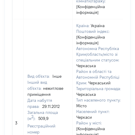
кімнати/гаражу:
[Конфіденційна
інформація]
Країна:
Україна
Поштовий індекс:
[Конфіденційна
інформація]
Автономна Республіка
Крим/область/місто зі
спеціальним статусом:
Черкаська
Район в області та
Вид об'єкта:
Інше
Автономній Республіці
Інший вид
Крим:
Черкаський
об'єкта:
нежитлове
Територіальна громада:
приміщення
Черкаська
Тип населеного пункту:
Дата набуття
Місто
права:
29.11.2012
Населений пункт:
Загальна площа
2
Черкаси
(м
):
509,9
[Н
3
Район у місті:
за
Реєстраційний
[Конфіденційна
номер
інформація]