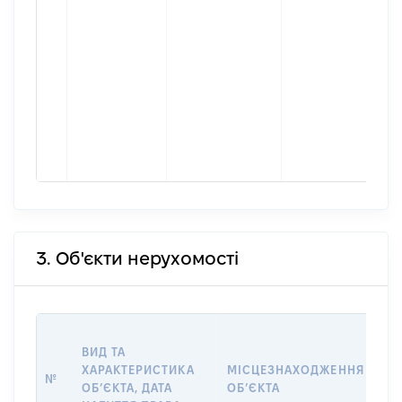
3. Об'єкти нерухомості
ВА
ВИД ТА
ДА
ХАРАКТЕРИСТИКА
МІСЦЕЗНАХОДЖЕННЯ
ПР
№
ОБʼЄКТА, ДАТА
ОБʼЄКТА
О