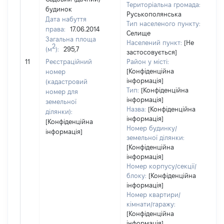
Територіальна громада:
будинок
Руськополянська
Дата набуття
Тип населеного пункту:
права:
17.06.2014
Селище
Загальна площа
Населений пункт:
[Не
2
(м
):
295,7
застосовується]
[Н
11
Реєстраційний
Район у місті:
за
[Конфіденційна
номер
інформація]
(кадастровий
Тип:
[Конфіденційна
номер для
інформація]
земельної
Назва:
[Конфіденційна
ділянки):
інформація]
[Конфіденційна
Номер будинку/
інформація]
земельної ділянки:
[Конфіденційна
інформація]
Номер корпусу/секції/
блоку:
[Конфіденційна
інформація]
Номер квартири/
кімнати/гаражу:
[Конфіденційна
інформація]