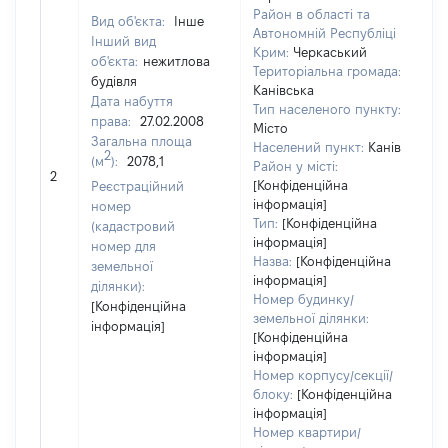
Район в області та
Вид об'єкта:
Інше
Автономній Республіці
Інший вид
Крим:
Черкаський
об'єкта:
нежитлова
Територіальна громада:
будівля
Канівська
Дата набуття
Тип населеного пункту:
права:
27.02.2008
Місто
Загальна площа
Населений пункт:
Канів
2
(м
):
2078,1
[Н
Район у місті:
2
за
[Конфіденційна
Реєстраційний
інформація]
номер
Тип:
[Конфіденційна
(кадастровий
інформація]
номер для
Назва:
[Конфіденційна
земельної
інформація]
ділянки):
Номер будинку/
[Конфіденційна
земельної ділянки:
інформація]
[Конфіденційна
інформація]
Номер корпусу/секції/
блоку:
[Конфіденційна
інформація]
Номер квартири/