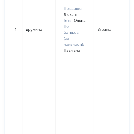
Прізвище:
Діскант
Ім'я:
Олена
По
1
дружина
Україна
Д
батькові
(за
наявності):
Павлівна