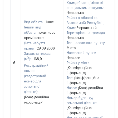
Крим/область/місто зі
спеціальним статусом:
Черкаська
Район в області та
Вид об'єкта:
Інше
Автономній Республіці
Інший вид
Крим:
Черкаський
об'єкта:
нежитлове
Територіальна громада:
приміщення
Черкаська
Тип населеного пункту:
Дата набуття
Місто
права:
29.09.2006
Населений пункт:
Загальна площа
2
Черкаси
(м
):
168,9
[Н
6
Район у місті:
за
Реєстраційний
[Конфіденційна
номер
інформація]
(кадастровий
Тип:
[Конфіденційна
номер для
інформація]
земельної
Назва:
[Конфіденційна
ділянки):
інформація]
[Конфіденційна
Номер будинку/
інформація]
земельної ділянки:
[Конфіденційна
інформація]
Номер корпусу/секції/