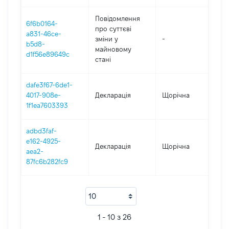
Повідомлення
6f6b0164-
про суттєві
a831-46ce-
зміни y
-
20
b5d8-
майновому
d1f56e89649c
стані
dafe3f67-6de1-
4017-908e-
Декларація
Щорічна
202
1f1ea7603393
adbd3faf-
e162-4925-
Декларація
Щорічна
202
aea2-
87fc6b282fc9
1 - 10 з 26