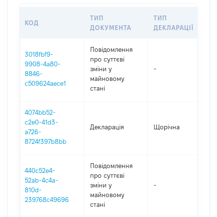
ТИП
ТИП
КОД
ПЕ
ДОКУМЕНТА
ДЕКЛАРАЦІЇ
Повідомлення
3018fbf9-
про суттєві
9908-4a80-
зміни y
-
20
8846-
майновому
c509624aece1
стані
4074bb52-
c2e0-41d3-
Декларація
Щорічна
202
a726-
8724f397b8bb
Повідомлення
440c52e4-
про суттєві
52ab-4c4a-
зміни y
-
202
810d-
майновому
239768c49696
стані